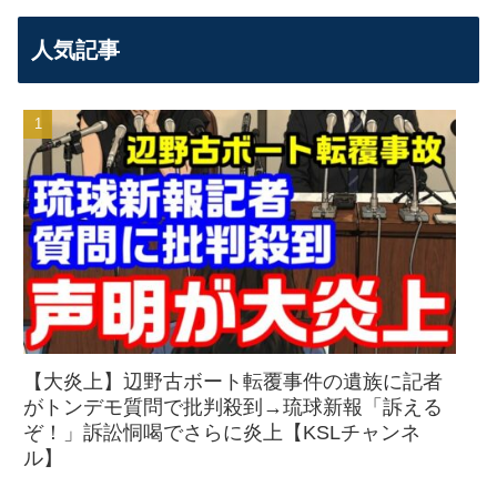
人気記事
【大炎上】辺野古ボート転覆事件の遺族に記者
がトンデモ質問で批判殺到→琉球新報「訴える
ぞ！」訴訟恫喝でさらに炎上【KSLチャンネ
ル】