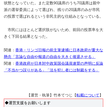
状態となっていた。また定数90議席のうち70議席は親中
派の選挙委員によって選ばれ、残りの20議席のみが市民
の投票で選ばれるという非民主的な仕組みとなっている。
市民にはほとんど選択肢がないため、前回の投票率を大
きく下回る結果となった。
関連：
香港・リンゴ日報の前主筆逮捕に日本政府が重大な
懸念「言論な自由や報道の自由を大きく後退させる」
関連：
香港政府が日本対中政策国会議員連盟の声明に反論
「不当かつ誤りがある」「法を犯し者には制裁をする」
【運営・執筆】竹本てつじ【
転載について
】
◆運営支援をお願いします