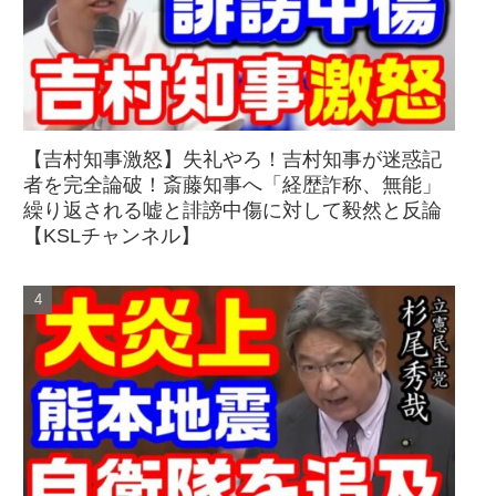
【吉村知事激怒】失礼やろ！吉村知事が迷惑記
者を完全論破！斎藤知事へ「経歴詐称、無能」
繰り返される嘘と誹謗中傷に対して毅然と反論
【KSLチャンネル】