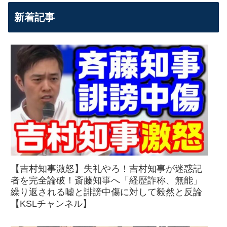
新着記事
【吉村知事激怒】失礼やろ！吉村知事が迷惑記
者を完全論破！斎藤知事へ「経歴詐称、無能」
繰り返される嘘と誹謗中傷に対して毅然と反論
【KSLチャンネル】