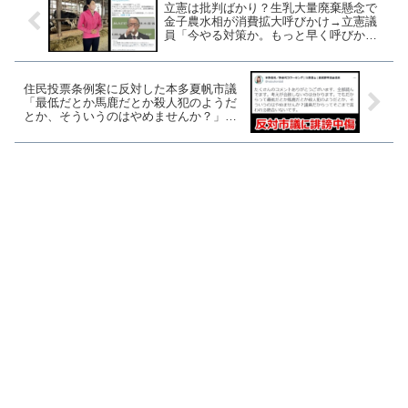
立憲は批判ばかり？生乳大量廃棄懸念で
金子農水相が消費拡大呼びかけ→立憲議
員「今やる対策か。もっと早く呼びかけ
られたはず」1年以上前から呼びかけてま
した
住民投票条例案に反対した本多夏帆市議
「最低だとか馬鹿だとか殺人犯のようだ
とか、そういうのはやめませんか？」賛
成派から誹謗中傷