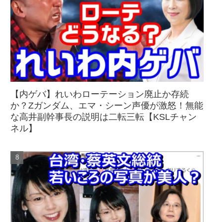
【内ゲバ】れいわローテーション廃止か存続
か？Zガンダム、エマ・シーン声優が激怒！無能
な高井副幹事長の説明は二転三転【KSLチャン
ネル】