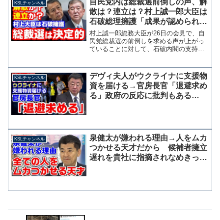
自民党内は総裁選前倒しの声、解
KSLチャンネル
散は？連立は？村上誠一郎大臣は
石破総理擁護「成果が認められつ
つある」【KSLチャンネル】
村上誠一郎総務大臣が26日の会見で、自
民党総裁選の前倒しを求める声が上がっ
ていることに対して、石破内閣の支持率
が上昇傾向にあることを例に挙げ「徐々
に総理の努力や結果が認められつつあ
る」とコメントしました。 内閣支持率
デヴィ夫人がウクライナに支援物
KSLチャンネル
の上昇に関しては複数の要...
資を届ける→官房長官「退避求め
る」政府の反応に批判もある
が・・・
泉健太が嫌われる理由→人をムカ
KSLチャンネル
つかせる天才だから 候補者擁立
遅れを貴社に指摘されなめきった
態度で逆質問