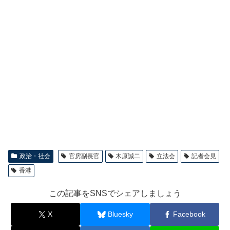
政治・社会
官房副長官
木原誠二
立法会
記者会見
香港
この記事をSNSでシェアしましょう
X
Bluesky
Facebook