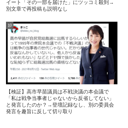
イート「その一部を届けた」にツッコミ殺到→
別文章で再投稿も説明なし
【検証】高市早苗議員は不戦決議の本会議で
「私は戦争当事者じゃないから反省してない」
と発言したのか？→登壇記録なし、別の委員会
発言を趣旨に反して切り取り