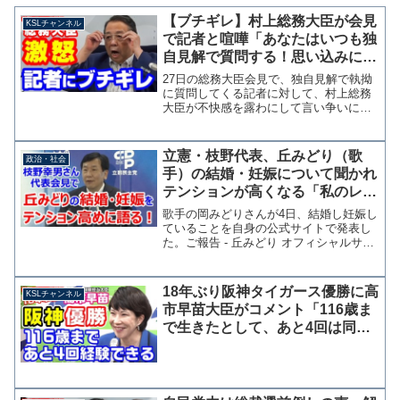
【ブチギレ】村上総務大臣が会見
KSLチャンネル
で記者と喧嘩「あなたはいつも独
自見解で質問する！思い込みには
答えようがない！」【KSLチャン
27日の総務大臣会見で、独自見解で執拗
ネル】
に質問してくる記者に対して、村上総務
大臣が不快感を露わにして言い争いにな
る場面がありました。勘違いと無知によ
る誤った質問 質問してるのは「News
Socra」の土屋直也さんです。実はこのや
立憲・枝野代表、丘みどり（歌
政治・社会
り取りは先週...
手）の結婚・妊娠について聞かれ
テンションが高くなる「私のレパ
ートリーを拡げてくれている」
歌手の岡みどりさんが4日、結婚し妊娠し
ていることを自身の公式サイトで発表し
た。ご報告 - 丘みどり オフィシャルサイ
ト「私事で大変恐縮ではございますが、
この度かねてよりお付き合いしておりま
した一般の方と結婚致しました。そして
18年ぶり阪神タイガース優勝に高
KSLチャンネル
今お腹に新しい命...
市早苗大臣がコメント「116歳ま
で生きたとして、あと4回は同じ
経験ができる」