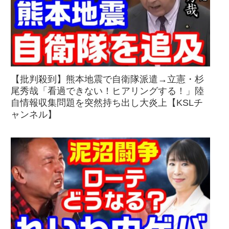
【批判殺到】熊本地震で自衛隊派遣→立憲・杉
尾秀哉「看過できない！ヒアリングする！」陸
自情報収集問題を突然持ち出し大炎上【KSLチ
ャンネル】