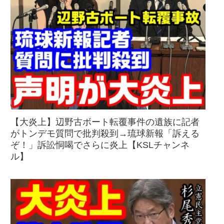
【大炎上】辺野古ボート転覆事件の遺族に記者
がトンデモ質問で批判殺到→琉球新報「訴える
ぞ！」訴訟恫喝でさらに炎上【KSLチャンネ
ル】