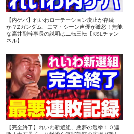
【内ゲバ】れいわローテーション廃止か存続
か？Zガンダム、エマ・シーン声優が激怒！無能
な高井副幹事長の説明は二転三転【KSLチャン
ネル】
【完全終了】れいわ新選組、悪夢の選挙１０連