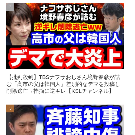
【批判殺到】TBSナフサおじさん境野春彦が詰
む「高市の父は韓国人」差別的なデマを投稿し
削除逃亡→指摘に逆ギレ【KSLチャンネル】