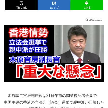
Threads
はてブ
LINE
2021.12.21
木原誠二官房副長官は21日午前の閣議後記者会見で、
中国主導の香港の立法会（議会）選挙で親中派が圧勝した