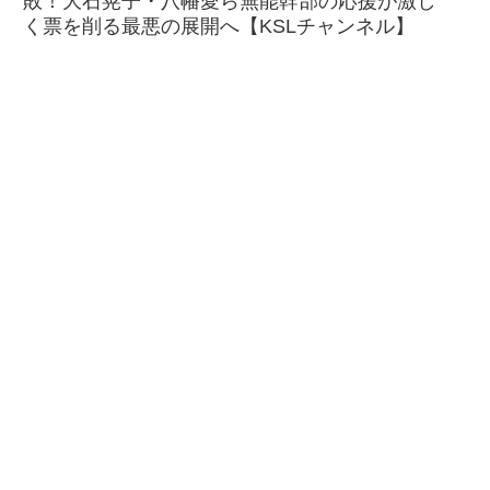
敗！大石晃子・八幡愛ら無能幹部の応援が激し
く票を削る最悪の展開へ【KSLチャンネル】