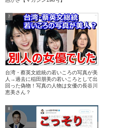
愚かさ【マガジン198号】
台湾・蔡英文総統の若いころの写真が美
人→過去に稲田朋美の若いころとして出
回った偽物！写真の人物は女優の長谷川
恵美さん？