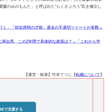
「愛媛のみのもんた」と呼ばれた”らくさぶろう”氏を擁立し
に行く」「幼女誘拐の才能」過去の不適切ツイートが多数→
に再出馬 この2年間で具体的な政策は？→「これから学
【運営・執筆】竹本てつじ【
転載について
】