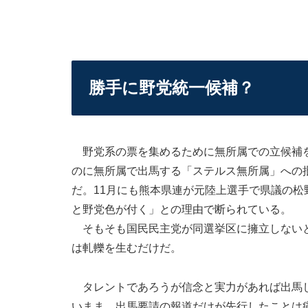
勝手に野党統一候補？
野党系の票を集めるために無所属での立候補を
のに無所属で出馬する「ステルス無所属」への
だ。11月にも熊本県連が元陸上選手で県議の
と野党色が付く」との理由で断られている。
そもそも国民民主党が同選挙区に擁立しないと
は軋轢を生むだけだ。
タレントであろうが信念と実力があれば出馬し
いまま、出馬要請の報道だけが先行したことは