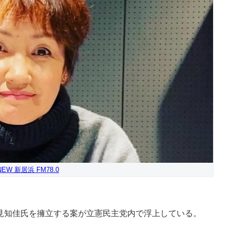
! NEW 新居浜 FM78.0
知佳氏を擁立する案が立憲民主党内で浮上している。