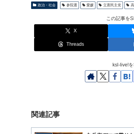
政治・社会
参院選
愛媛
立憲民主党
この記事をS
X
Threads
ksl-li
関連記事