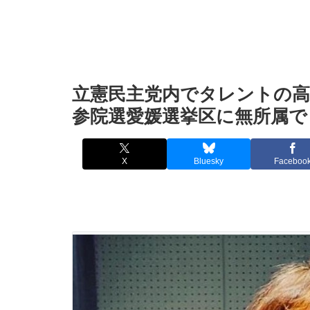
立憲民主党内でタレントの高
参院選愛媛選挙区に無所属で
X
Bluesky
Faceboo