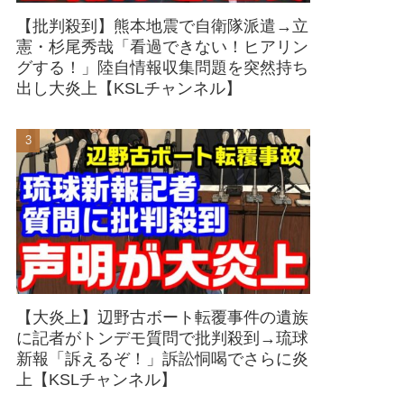
【批判殺到】熊本地震で自衛隊派遣→立
憲・杉尾秀哉「看過できない！ヒアリン
グする！」陸自情報収集問題を突然持ち
出し大炎上【KSLチャンネル】
【大炎上】辺野古ボート転覆事件の遺族
に記者がトンデモ質問で批判殺到→琉球
新報「訴えるぞ！」訴訟恫喝でさらに炎
上【KSLチャンネル】