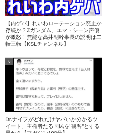
【内ゲバ】れいわローテーション廃止か
存続か？Zガンダム、エマ・シーン声優
が激怒！無能な高井副幹事長の説明は二
転三転【KSLチャンネル】
Dr.ナイフがどれだけヤバいか分かるツ
イート、主権者たる国民を"観客"とする