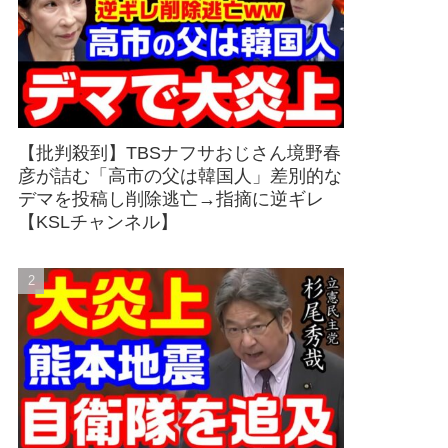
【批判殺到】TBSナフサおじさん境野春
彦が詰む「高市の父は韓国人」差別的な
デマを投稿し削除逃亡→指摘に逆ギレ
【KSLチャンネル】