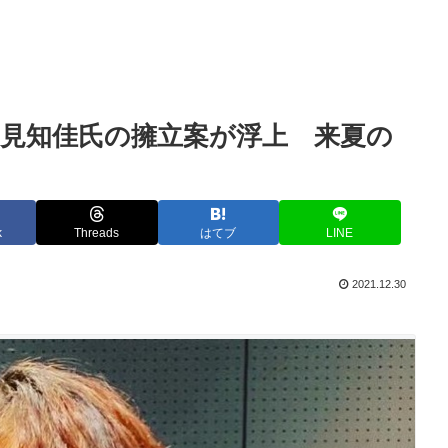
見知佳氏の擁立案が浮上 来夏の
k
Threads
はてブ
LINE
2021.12.30