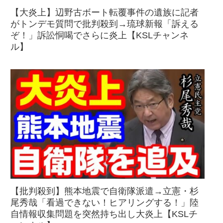
【大炎上】辺野古ボート転覆事件の遺族に記者
がトンデモ質問で批判殺到→琉球新報「訴える
ぞ！」訴訟恫喝でさらに炎上【KSLチャンネ
ル】
【批判殺到】熊本地震で自衛隊派遣→立憲・杉
尾秀哉「看過できない！ヒアリングする！」陸
自情報収集問題を突然持ち出し大炎上【KSLチ