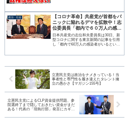
チャンネル】
【コロナ革命】共産党が首都をパ
政治・社会
ニックに陥れるデマを拡散中！志
位委員長「都内で６０万人の感染
者がいる」
日本共産党の志位和夫委員長は30日、新
型コロナに関する東京新聞の記事を引用
し「都内で60万人の感染者がいるという
計算になる」とツイッターに投稿した。
引用された東京新聞の記事には各所から
「参考にならない」などの指摘がなさ
れ、データの収集方法に...
立憲民主党は政治をナメきっている！当
事者性と専門性を履き違えたタレント擁
立の愚かさ【マガジン155号】
立憲民主党によるCLP資金提供問題、参
院選終了まで隠しておきたい資金がまだ
ある！代表の「現執行部」発言にカギ
【マガジン156号】