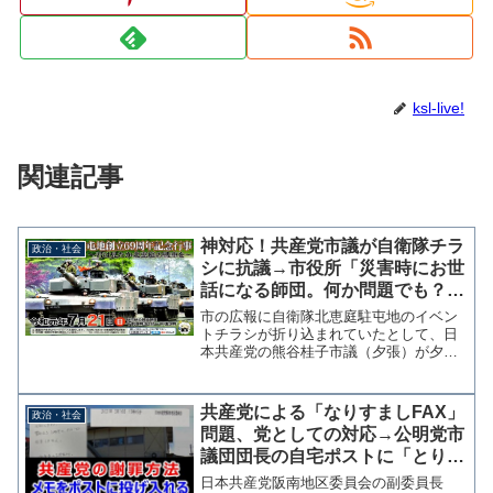
ksl-live!
関連記事
神対応！共産党市議が自衛隊チラ
政治・社会
シに抗議→市役所「災害時にお世
話になる師団。何か問題でも？」
→イベント開催日市議ツイッター
市の広報に自衛隊北恵庭駐屯地のイベン
は凍結
トチラシが折り込まれていたとして、日
本共産党の熊谷桂子市議（夕張）が夕張
市長あてに抗議文を送っていたことがわ
かった。市議は夕張市役所の担当者にも
抗議したが「何か問題でも？」と一蹴さ
共産党による「なりすましFAX」
政治・社会
れ市長との面談要求も無視...
問題、党としての対応→公明党市
議団団長の自宅ポストに「とりあ
えず謝罪文を」と手書きメモを投
日本共産党阪南地区委員会の副委員長