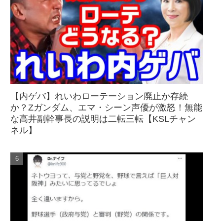
【内ゲバ】れいわローテーション廃止か存続
か？Zガンダム、エマ・シーン声優が激怒！無能
な高井副幹事長の説明は二転三転【KSLチャン
ネル】