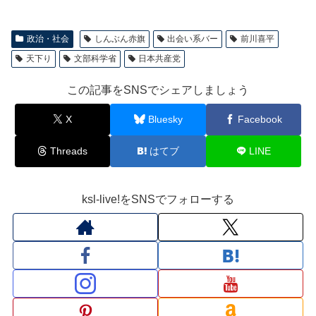
政治・社会
しんぶん赤旗
出会い系バー
前川喜平
天下り
文部科学省
日本共産党
この記事をSNSでシェアしましょう
X
Bluesky
Facebook
Threads
はてブ
LINE
ksl-live!をSNSでフォローする