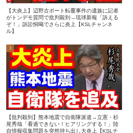
【大炎上】辺野古ボート転覆事件の遺族に記者
がトンデモ質問で批判殺到→琉球新報「訴える
ぞ！」訴訟恫喝でさらに炎上【KSLチャンネ
ル】
【批判殺到】熊本地震で自衛隊派遣→立憲・杉
尾秀哉「看過できない！ヒアリングする！」陸
自情報収集問題を突然持ち出し大炎上【KSLチ