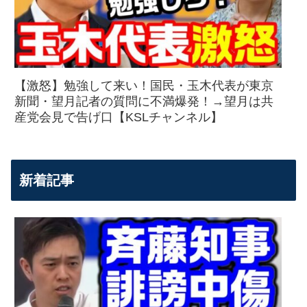
【激怒】勉強して来い！国民・玉木代表が東京
新聞・望月記者の質問に不満爆発！→望月は共
産党会見で告げ口【KSLチャンネル】
新着記事