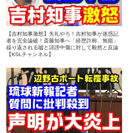
【吉村知事激怒】失礼やろ！吉村知事が迷惑記
者を完全論破！斎藤知事へ「経歴詐称、無能」
繰り返される嘘と誹謗中傷に対して毅然と反論
【KSLチャンネル】