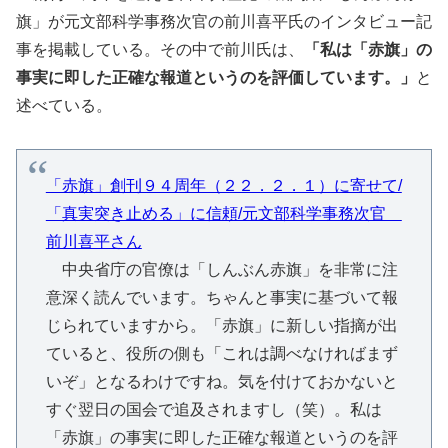
旗」が元文部科学事務次官の前川喜平氏のインタビュー記
事を掲載している。その中で前川氏は、
「私は「赤旗」の
事実に即した正確な報道というのを評価しています。」
と
述べている。
「赤旗」創刊９４周年（２２．２．１）に寄せて/
「真実突き止める」に信頼/元文部科学事務次官
前川喜平さん
中央省庁の官僚は「しんぶん赤旗」を非常に注
意深く読んでいます。ちゃんと事実に基づいて報
じられていますから。「赤旗」に新しい指摘が出
ていると、役所の側も「これは調べなければまず
いぞ」となるわけですね。気を付けておかないと
すぐ翌日の国会で追及されますし（笑）。私は
「赤旗」の事実に即した正確な報道というのを評