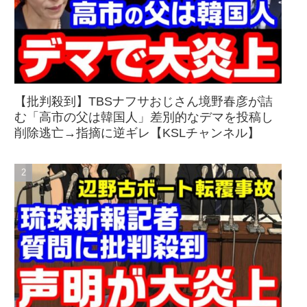
【批判殺到】TBSナフサおじさん境野春彦が詰
む「高市の父は韓国人」差別的なデマを投稿し
削除逃亡→指摘に逆ギレ【KSLチャンネル】