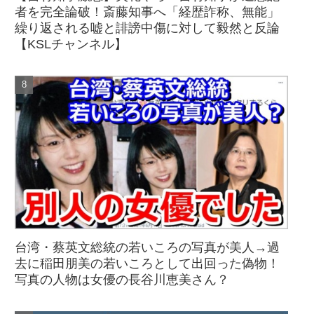
者を完全論破！斎藤知事へ「経歴詐称、無能」
繰り返される嘘と誹謗中傷に対して毅然と反論
【KSLチャンネル】
台湾・蔡英文総統の若いころの写真が美人→過
去に稲田朋美の若いころとして出回った偽物！
写真の人物は女優の長谷川恵美さん？