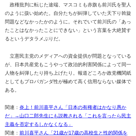
政権批判に転じた途端、マスコミも赤旗も前川氏を聖人
のように扱い始めた。自分たちが糾弾していた天下り斡旋
問題などなかったかのように。それでいて前川氏の「あっ
たことはなかったことにできない」という言葉を大絶賛す
るというデタラメぶりだ。
立憲民主党のメディアへの資金提供が問題となっている
が、日本共産党もこうやって政治的利害関係によって同一
人物を糾弾したり持ち上げたり。報道どころか政党機関紙
としてもプロパガンダ性が極めて高く信用ならない媒体で
ある。
関連：
炎上！前川喜平さん「日本の有権者はかなり愚か
だ」→山口二郎先生にも説教される「これを言ったら民主
主義を否定するしかなくなる」
関連：
前川喜平さん「21歳が17歳の高校生と性的関係を