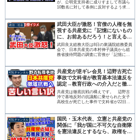
げ入れる
が、公明党支持者に成りすまして市議ら
10数名に対して条例に反対するよう求め
るＦＡＸを送信していた問題で、公明党
市議団団長の自宅ポストに「とりあえず
謝罪文をお届けします」という手書きメ
武田大臣が激怒！官僚の人権を無
政治・社会
モが投げ入れられていたこ...
視する共産党に「記憶にないもの
に、お前あるだろう！と言えるの
か！」→共産党「すいません」
武田良太総務大臣は8日の衆議院総務委員
会で、日本共産党の本村伸子議員から総
務省接待問題の調査に官僚が「記憶にな
い」を繰り返すことが、大臣の姿勢に起
因するとの指摘を受けたことに対して
「記憶にないものを、いや、記憶にある
共産党が逆ギレ会見！辺野古死亡
KSLチャンネル
だろう！絶対にあるんだ！...
事故で文科省が教育基本法違反を
認定→教育行政への介入だと徹底
抗戦の構えを見せる【KSLチャン
共産党は徹底抗戦の構えです。 辺野古
ネル】
沖で基地反対の抗議船に乗せられた女子
高校生が死亡した事件で文科省が22日、
同志社国際高校が教育の政治的中立性を
定めた教育基本法に違反すると認定し、
同行に通知したことを公表しました。
国民・玉木代表、立憲と共産党の
KSLチャンネル
これをうけて日本共産党...
関係に「我が国に不可欠な自衛隊
を憲法違反とするなら、政権を担
えないし担うべきでない」【KSL