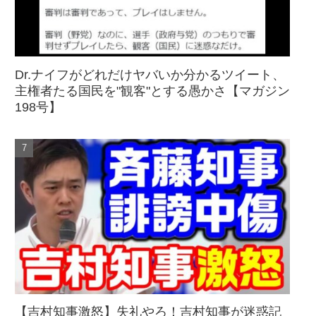
Dr.ナイフがどれだけヤバいか分かるツイート、
主権者たる国民を"観客"とする愚かさ【マガジン
198号】
【吉村知事激怒】失礼やろ！吉村知事が迷惑記