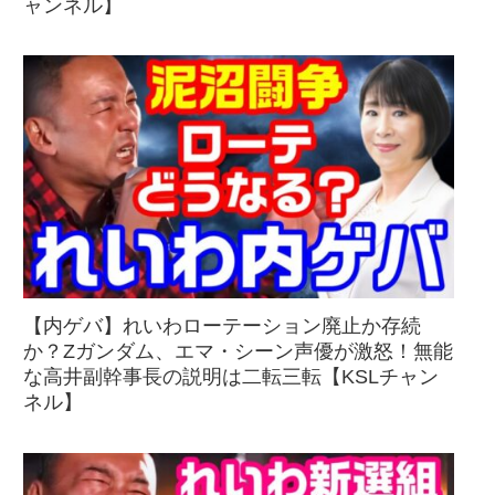
ャンネル】
【内ゲバ】れいわローテーション廃止か存続
か？Zガンダム、エマ・シーン声優が激怒！無能
な高井副幹事長の説明は二転三転【KSLチャン
ネル】