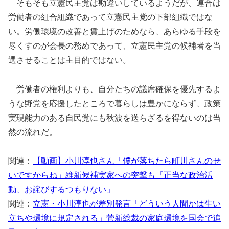
そもそも立憲民主党は勘違いしているようだが、連合は
労働者の組合組織であって立憲民主党の下部組織ではな
い。労働環境の改善と賃上げのためなら、あらゆる手段を
尽くすのが会長の務めであって、立憲民主党の候補者を当
選させることは主目的ではない。
労働者の権利よりも、自分たちの議席確保を優先するよ
うな野党を応援したところで暮らしは豊かにならず、政策
実現能力のある自民党にも秋波を送らざるを得ないのは当
然の流れだ。
関連：
【動画】小川淳也さん「僕が落ちたら町川さんのせ
いですからね」維新候補実家への突撃も「正当な政治活
動、お詫びするつもりない」
関連：
立憲・小川淳也が差別発言「どういう人間かは生い
立ちや環境に規定される」菅新総裁の家庭環境を国会で追