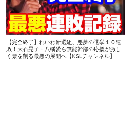
【完全終了】れいわ新選組、悪夢の選挙１０連
敗！大石晃子・八幡愛ら無能幹部の応援が激し
く票を削る最悪の展開へ【KSLチャンネル】