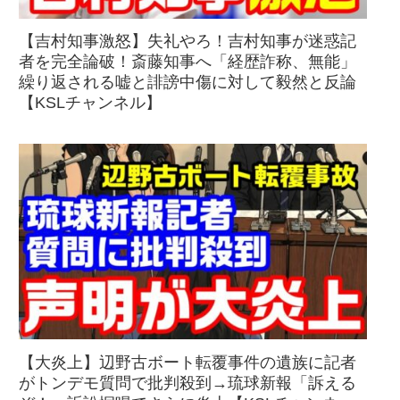
【吉村知事激怒】失礼やろ！吉村知事が迷惑記
者を完全論破！斎藤知事へ「経歴詐称、無能」
繰り返される嘘と誹謗中傷に対して毅然と反論
【KSLチャンネル】
【大炎上】辺野古ボート転覆事件の遺族に記者
がトンデモ質問で批判殺到→琉球新報「訴える