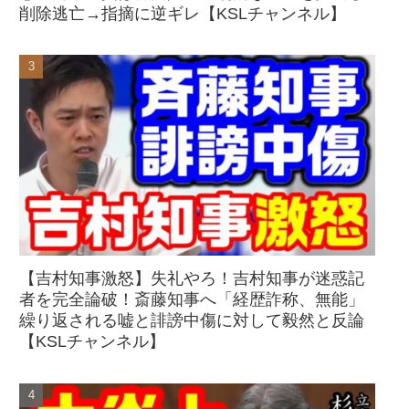
削除逃亡→指摘に逆ギレ【KSLチャンネル】
【吉村知事激怒】失礼やろ！吉村知事が迷惑記
者を完全論破！斎藤知事へ「経歴詐称、無能」
繰り返される嘘と誹謗中傷に対して毅然と反論
【KSLチャンネル】