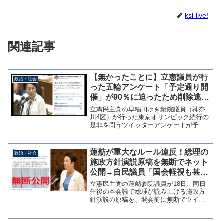
ksl-live!
関連記事
【無かったことに】立憲議員が行
政治・社会
った五輪アンケート「予定通り開
催」が90％に迫ったため削除逃亡
「開催中止か延期」は10％以下
立憲民主党の早稲田ゆき衆院議員（神奈
川4区）が行った東京オリンピック続行の
是非を問うツイッターアンケートが予告
なく削除されている。早稲田議員の思惑
に反して「予定通り開催すべき」が90％
に迫る勢いであったことが理由と思われ
蓮舫が重大なルール違反！総理の
政治・社会
るが、政治家として誠...
施政方針演説原稿を無断でネット
公開→自民議員「国会軽視も甚だ
しい」
立憲民主党の蓮舫参院議員が18日、同日
午後の本会議で総理が読み上げる施政方
針演説の原稿を、開会前に無断でツイッ
ターで一部公開していることが判明し
た。これには与党議員からも「国会軽視