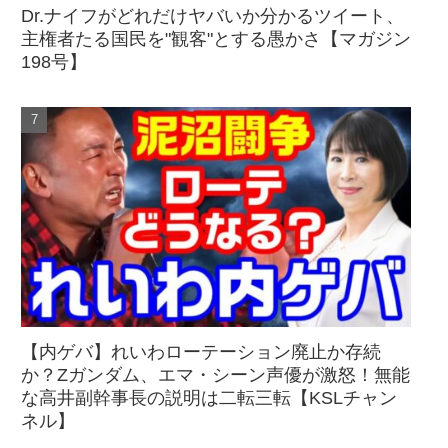
Dr.ナイフがどれだけヤバいか分かるツイート、
主権者たる国民を"観客"とする愚かさ【マガジン
198号】
【内ゲバ】れいわローテーション廃止か存続
か？Zガンダム、エマ・シーン声優が激怒！無能
な高井副幹事長の説明は二転三転【KSLチャン
ネル】