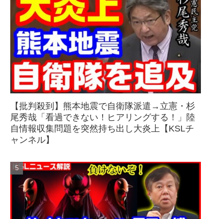
【批判殺到】熊本地震で自衛隊派遣→立憲・杉
尾秀哉「看過できない！ヒアリングする！」陸
自情報収集問題を突然持ち出し大炎上【KSLチ
ャンネル】