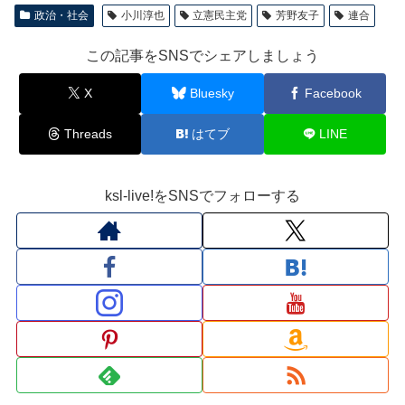
政治・社会
小川淳也
立憲民主党
芳野友子
連合
この記事をSNSでシェアしましょう
X
Bluesky
Facebook
Threads
はてブ
LINE
ksl-live!をSNSでフォローする