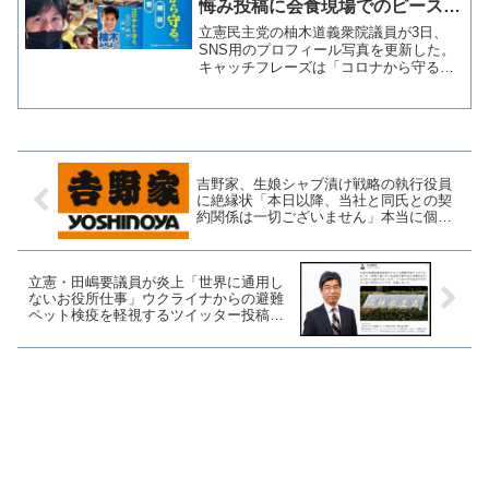
悔み投稿に会食現場でのピースサ
インを投稿しただけのことはある
立憲民主党の柚木道義衆院議員が3日、
SNS用のプロフィール写真を更新した。
キャッチフレーズは「コロナから守る。
ワクチン、補償、検査」となっている。#
新しいプロフィール画像
pic.twitter.com/EwJoA3UEzA— 柚木みち
よし...
吉野家、生娘シャブ漬け戦略の執行役員
に絶縁状「本日以降、当社と同氏との契
約関係は一切ございません」本当に個人
の問題なのか？
立憲・田嶋要議員が炎上「世界に通用し
ないお役所仕事」ウクライナからの避難
ペット検疫を軽視するツイッター投稿→
批判殺到で謝罪