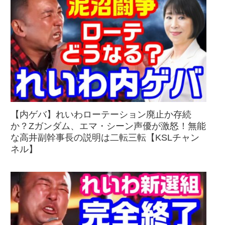
【内ゲバ】れいわローテーション廃止か存続
か？Zガンダム、エマ・シーン声優が激怒！無能
な高井副幹事長の説明は二転三転【KSLチャン
ネル】