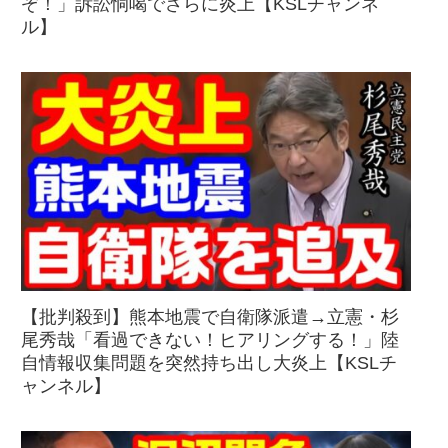
ぞ！」訴訟恫喝でさらに炎上【KSLチャンネ
ル】
【批判殺到】熊本地震で自衛隊派遣→立憲・杉
尾秀哉「看過できない！ヒアリングする！」陸
自情報収集問題を突然持ち出し大炎上【KSLチ
ャンネル】