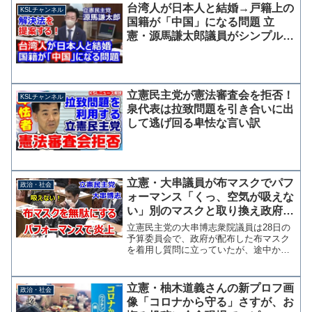
も甚だしい」と批判の声が上がってい
台湾人が日本人と結婚→戸籍上の
KSLチャンネル
る。どういうことだ？国会軽...
国籍が「中国」になる問題 立
憲・源馬謙太郎議員がシンプルな
解決方法を提案
立憲民主党が憲法審査会を拒否！
KSLチャンネル
泉代表は拉致問題を引き合いに出
して逃げ回る卑怯な言い訳
立憲・大串議員が布マスクでパフ
政治・社会
ォーマンス「くっ、空気が吸えな
い」別のマスクと取り換え政府配
布分を無駄にする
立憲民主党の大串博志衆院議員は28日の
予算委員会で、政府が配布した布マスク
を着用し質問に立っていたが、途中から
別のマスクに取り換え「くっ、空気を吸
ことが難しい」と布マスクを批判するパ
フォーマンスを行った。これに対して安
立憲・柚木道義さんの新プロフ画
政治・社会
倍総理は「私はずっとし...
像「コロナから守る」さすが、お