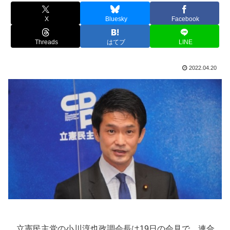
X
Bluesky
Facebook
Threads
はてブ
LINE
2022.04.20
立憲民主党の小川淳也政調会長は19日の会見で、連合