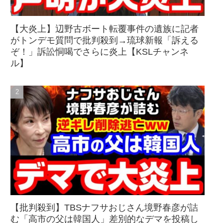
【大炎上】辺野古ボート転覆事件の遺族に記者
がトンデモ質問で批判殺到→琉球新報「訴える
ぞ！」訴訟恫喝でさらに炎上【KSLチャンネ
ル】
【批判殺到】TBSナフサおじさん境野春彦が詰
む「高市の父は韓国人」差別的なデマを投稿し