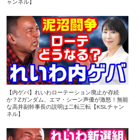
ャンネル】
【内ゲバ】れいわローテーション廃止か存続
か？Zガンダム、エマ・シーン声優が激怒！無能
な高井副幹事長の説明は二転三転【KSLチャン
ネル】