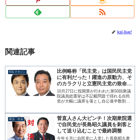
ksl-live!
関連記事
比例略称「民主党」は国民民主党
KSLマガジン
に有利だった！躍進の原動力、そ
のカラクリと立憲民主党の致命的
な戦略ミス【マガジン235号】
10月27日に投開票が行われた第50回衆議
院議員総選挙は不記載問題で揺れる自民
党が大幅に議席を落とし自公過半数割
れ、立憲民主党が50議席増と躍進し与野
党の議席数が逆転した。 一方で比例票
となると自民公明で650万票も落としたが
菅直人さん大ピンチ！次期衆院選
政治・社会
立憲民主党はわ...
で自民党が長島昭久議員を刺客と
して送り込むことで最終調整
今年６月に自民党に入党した長島昭久衆