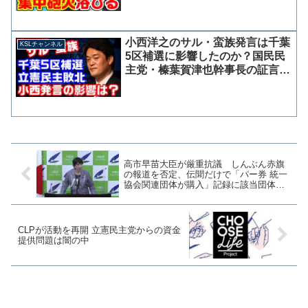
小西洋之のサル・蛮族発言は千葉
KSLチャンネル
5区補選に影響したのか？国民民
主党・榛葉賀津也幹事長の証言か
ら分析する立憲民主党の敗因
高市早苗大臣が厳重抗議 しんぶん赤旗
の報道を否定、伝聞だけで「パー券 統一
協会関連団体が購入」記録に該当団体無
し
CLPが活動を再開 立憲民主党からの資金
提供問題は闇の中