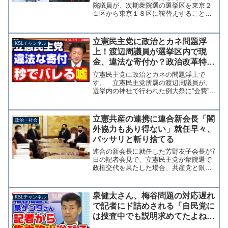
院議員が、次期衆院選の選挙区を東京２
１区から東京１８区に鞍替えすることで
最終調整に入った。東京１８区では立憲
民主党の菅直人・元総理と激突すること
となる。長島氏は菅内閣で防衛政務官を
立憲民主党に政治とカネ問題浮
KSLチャンネル
務めていた。出典：長島昭...
上！渡辺周議員が選挙区内で現
金、違法な寄付か？政治改革特別
委員長なのに秒でバレる嘘をつく
立憲民主党に政治とカネの問題浮上で
【KSLチャンネル】
す。 立憲民主党所属の渡辺周議員が、
選挙内の神社で行われた例大祭に“会費”名
目で現金を渡してたことを、地元局のテ
レビ静岡が報じています。公職選挙法で
は政治家が選挙区内で寄付を行うことは
立憲共産の連携に連合新会長「閣
政治・社会
一切禁止されていて、こ...
外協力もあり得ない」就任早々、
バッサリと斬り捨てる
連合の新会長に就任した芳野友子会長が7
日の記者会見で、立憲民主党が衆院選で
政権交代を果たした場合、共産党と限定
的な閣外協力で合意したことに不快感を
示した。芳野会長は「閣外協力もあり得
ない」と述べ、共産党と距離を置くこれ
泉健太さん、梅谷問題の対応遅れ
KSLチャンネル
までの連合の姿勢を引き...
で記者にド詰めされる「自民党に
は捜査中でも説明求めてたよね？
矛盾してません？」