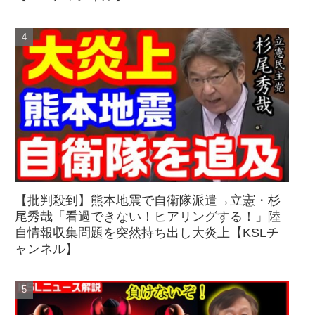
【批判殺到】熊本地震で自衛隊派遣→立憲・杉
尾秀哉「看過できない！ヒアリングする！」陸
自情報収集問題を突然持ち出し大炎上【KSLチ
ャンネル】