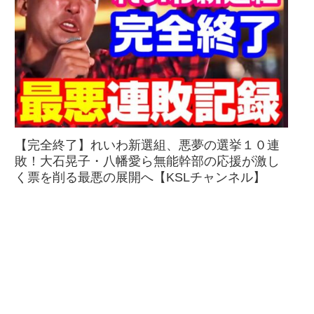
【完全終了】れいわ新選組、悪夢の選挙１０連
敗！大石晃子・八幡愛ら無能幹部の応援が激し
く票を削る最悪の展開へ【KSLチャンネル】