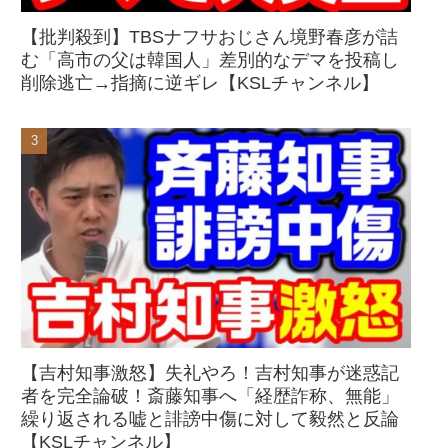
【批判殺到】TBSナフサおじさん境野春彦が詰
む「高市の父は韓国人」差別的なデマを投稿し
削除逃亡→指摘に逆ギレ【KSLチャンネル】
【吉村知事激怒】失礼やろ！吉村知事が迷惑記
者を完全論破！斎藤知事へ「経歴詐称、無能」
繰り返される嘘と誹謗中傷に対して毅然と反論
【KSLチャンネル】