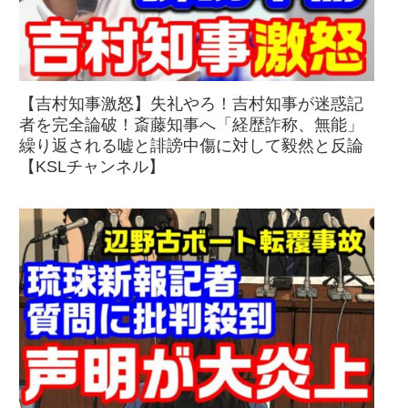
【吉村知事激怒】失礼やろ！吉村知事が迷惑記
者を完全論破！斎藤知事へ「経歴詐称、無能」
繰り返される嘘と誹謗中傷に対して毅然と反論
【KSLチャンネル】