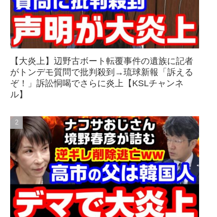
【大炎上】辺野古ボート転覆事件の遺族に記者
がトンデモ質問で批判殺到→琉球新報「訴える
ぞ！」訴訟恫喝でさらに炎上【KSLチャンネ
ル】