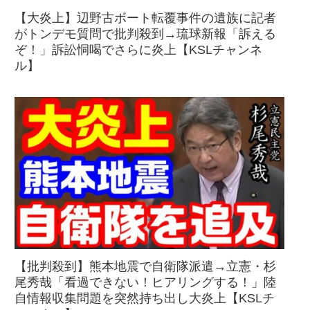
【大炎上】辺野古ボート転覆事件の遺族に記者
がトンデモ質問で批判殺到→琉球新報「訴える
ぞ！」訴訟恫喝でさらに炎上【KSLチャンネ
ル】
【批判殺到】熊本地震で自衛隊派遣→立憲・杉
尾秀哉「看過できない！ヒアリングする！」陸
自情報収集問題を突然持ち出し大炎上【KSLチ