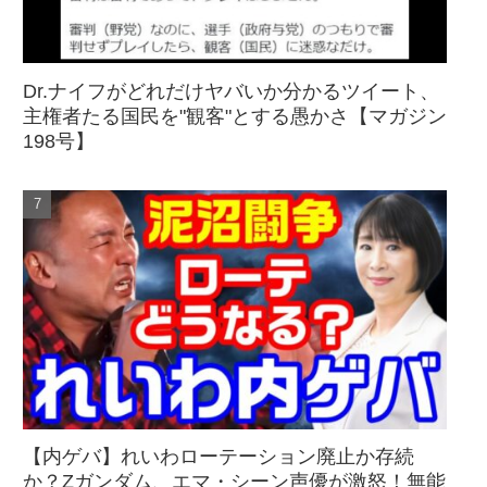
Dr.ナイフがどれだけヤバいか分かるツイート、
主権者たる国民を"観客"とする愚かさ【マガジン
198号】
【内ゲバ】れいわローテーション廃止か存続
か？Zガンダム、エマ・シーン声優が激怒！無能