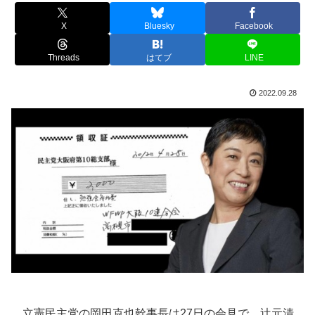
X
Bluesky
Facebook
Threads
はてブ
LINE
2022.09.28
立憲民主党の岡田克也幹事長は27日の会見で、辻元清