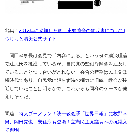
出典：
2012年に参加した郷土史勉強会の領収書について|
つじもと清美公式サイト
岡田幹事長は会見で「内容による」という例の濃淡理論
で辻元氏を擁護しているが、自民党の些細な関係を追及し
ていることとつり合いがとれない。会合の時期は民主党政
権時代であり、自民党に限らず時の権力に旧統一教会が接
近していたことは明らかで、これからも同様のケースが発
覚しそうだ。
関連：
特大ブーメラン！統一教会系「世界日報」に枝野幸
男、岡田克也、安住淳も登場！立憲民主党議員への抗議文
で判明