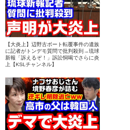
【大炎上】辺野古ボート転覆事件の遺族
に記者がトンデモ質問で批判殺到→琉球
新報「訴えるぞ！」訴訟恫喝でさらに炎
上【KSLチャンネル】