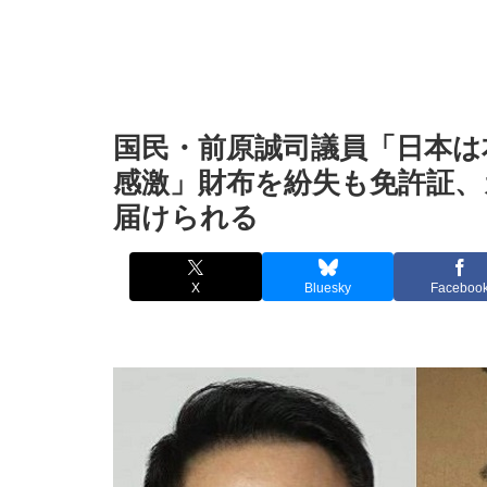
国民・前原誠司議員「日本は
感激」財布を紛失も免許証、
届けられる
X
Bluesky
Faceboo