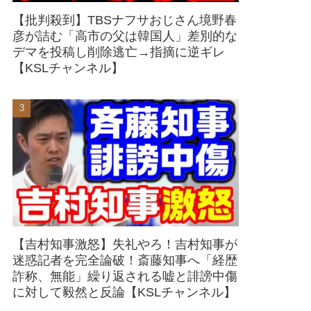
【批判殺到】TBSナフサおじさん境野春
彦が詰む「高市の父は韓国人」差別的な
デマを投稿し削除逃亡→指摘に逆ギレ
【KSLチャンネル】
【吉村知事激怒】失礼やろ！吉村知事が
迷惑記者を完全論破！斎藤知事へ「経歴
詐称、無能」繰り返される嘘と誹謗中傷
に対して毅然と反論【KSLチャンネル】