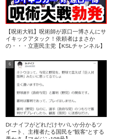
【呪術大戦】呪術師が原口一博さんにサ
イキックアタック！依頼者はまさか
の・・・立憲民主党【KSLチャンネル】
Dr.ナイフがどれだけヤバいか分かるツ
イート、主権者たる国民を"観客"とする