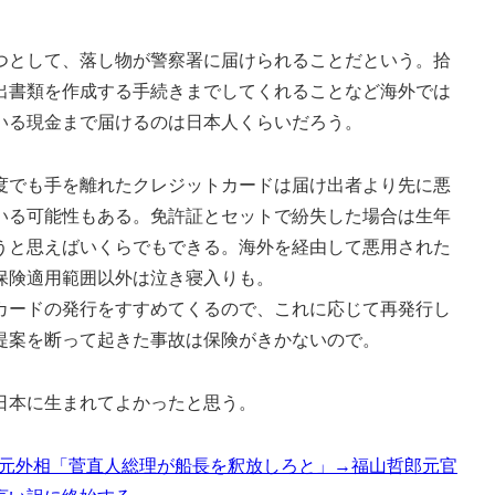
として、落し物が警察署に届けられることだという。拾
出書類を作成する手続きまでしてくれることなど海外では
いる現金まで届けるのは日本人くらいだろう。
でも手を離れたクレジットカードは届け出者より先に悪
いる可能性もある。免許証とセットで紛失した場合は生年
うと思えばいくらでもできる。海外を経由して悪用された
保険適用範囲以外は泣き寝入りも。
ードの発行をすすめてくるので、これに応じて再発行し
提案を断って起きた事故は保険がきかないので。
日本に生まれてよかったと思う。
原元外相「菅直人総理が船長を釈放しろと」→福山哲郎元官