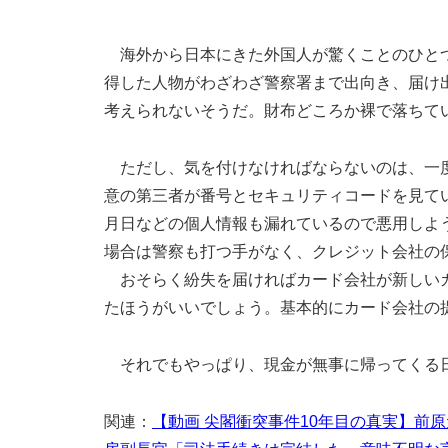
海外から日本にきた外国人が驚くことのひとつ
得した人物がわざわざ警察署まで出向き、届け
考えられないそうだ。財布どころか裸で落ちて
ただし、気を付けなければならないのは、一度
意の第三者が番号とセキュリティコードを見て
月日などの個人情報も漏れているので悪用しよ
場合は警察も打つ手がなく、クレジット会社の
おそらく紛失を届ければカード会社が新しいカ
たほうがいいでしょう。基本的にカード会社の
それでもやっぱり、現金が無事に帰ってくる
関連：
【動画 尖閣衝突事件10年目の真実】前