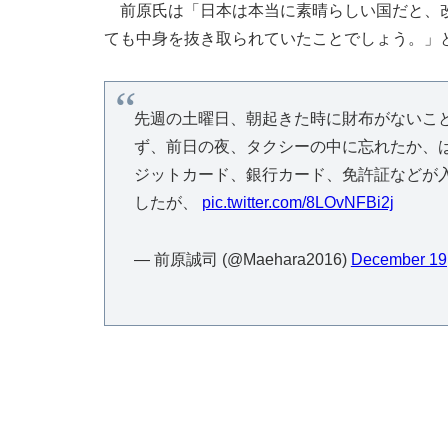
前原氏は「日本は本当に素晴らしい国だと、改
ても中身を抜き取られていたことでしょう。」
先週の土曜日、朝起きた時に財布がないこ
ず、前日の夜、タクシーの中に忘れたか、
ジットカード、銀行カード、免許証などが
したが、
pic.twitter.com/8LOvNFBi2j
— 前原誠司 (@Maehara2016)
December 19