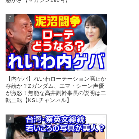
愚かさ【マガジン198号】
【内ゲバ】れいわローテーション廃止か
存続か？Zガンダム、エマ・シーン声優
が激怒！無能な高井副幹事長の説明は二
転三転【KSLチャンネル】