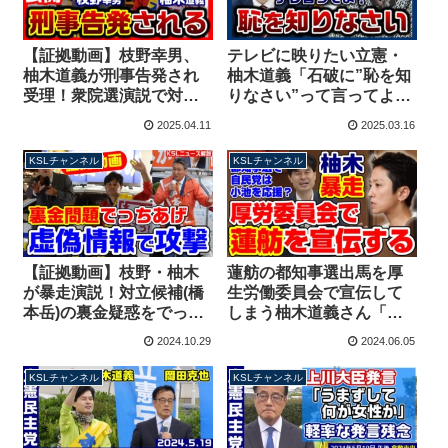
【証拠動画】枝野幸男、
テレビに映りたい立憲・
柚木道義が刑事告発され
柚木道義「石破に”恥を知
受理！衆院選演説で対立
りなさい”って言ってよ」
候補の虚偽情報公表か？
三原じゅん子大臣に執拗
2025.04.11
2025.03.16
マスコミが報じない衝撃
に迫るも大失敗【KSLチ
の内容【KSLチャンネ
ャンネル】
KSLチャンネル
KSLチャンネル
ル】マガジン241号
【証拠動画】枝野・柚木
蓮舫の都知事選出馬を厚
が暴走演説！対立候補(橋
生労働委員会で宣伝して
本岳)の裏金疑惑をでっち
しまう柚木道義さん「自
あげ、セレブ大名行列を
民は小池都知事を応援す
2024.10.29
2024.06.05
行ったという虚偽情報を
る？」武見大臣「出馬表
流布【KSLチャンネル】
明してない」
KSLチャンネル
KSLチャンネル