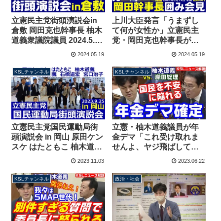
立憲民主党街頭演説会in
上川大臣発言「うまずし
倉敷 岡田克也幹事長 柚木
て何が女性か」立憲民主
道義衆議院議員 2024.5.19
党・岡田克也幹事長がコ
イオンモール倉敷
メント「大臣として軽率
2024.05.19
2024.05.19
な発言、大変残念」倉敷
市内での囲み会見 2024年
KSLチャンネル
KSLチャンネル
5月19日
立憲民主党国民運動局街
立憲・柚木道義議員が年
頭演説会 in 岡山 原田ケン
金デマ「これ受け取れま
スケ はたともこ 柚木道義
せんよ、ヤジ飛ばしてる
森本真治 野田国義 石橋道
与党は責任取れるのか」
2023.11.03
2023.06.22
宏 宮口治子 2023年9月25
岸田総理「国民に不安を
日
与えないで」
KSLチャンネル
政治・社会