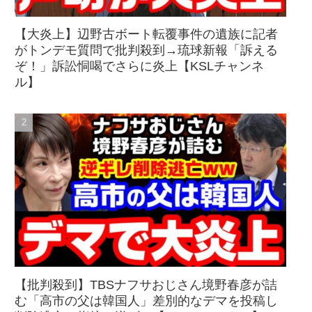
【大炎上】辺野古ボート転覆事件の遺族に記者
がトンデモ質問で批判殺到→琉球新報「訴える
ぞ！」訴訟恫喝でさらに炎上【KSLチャンネ
ル】
【批判殺到】TBSナフサおじさん境野春彦が詰
む「高市の父は韓国人」差別的なデマを投稿し