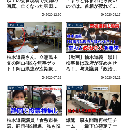
以上の会食現場で笑顔の
「ずっと休まれたら良い
写真、亡くなった羽田雄
のでは。首相が疲れてい
一郎氏へのお悔み投稿に
る？疲れているのは国民
2020.12.30
2020.08.17
添付
の皆様では？」
政治・社会
政治・社会
柚木道義さん、立憲民主
【動画】柚木道義「黒川
党の岡山4区を無事ゲッ
検事長は政府が辞めさせ
ト！岡山県連が次期衆院
ろ！」与党議員「政治介
選で擁立する活動方針を
入いいのか？」柚木「今
2020.07.25
2020.05.21
決定
日のところはこのへん
で・・・」野党からも爆
政治・社会
政治・社会
笑される
柚木道義議員「倉敷市長
爆誕「森友問題再検証チ
選、静岡4区補選、私も投
ーム」→最下位確定チー