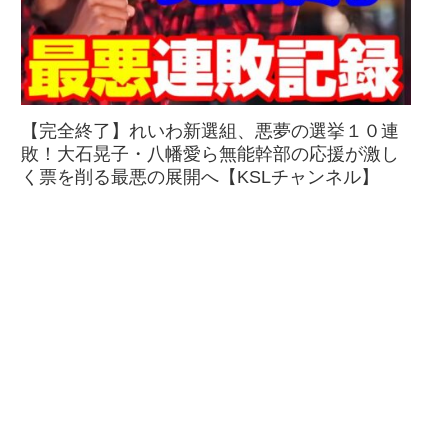
【完全終了】れいわ新選組、悪夢の選挙１０連
敗！大石晃子・八幡愛ら無能幹部の応援が激し
く票を削る最悪の展開へ【KSLチャンネル】