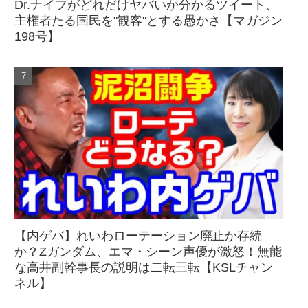
Dr.ナイフがどれだけヤバいか分かるツイート、
主権者たる国民を"観客"とする愚かさ【マガジン
198号】
【内ゲバ】れいわローテーション廃止か存続
か？Zガンダム、エマ・シーン声優が激怒！無能
な高井副幹事長の説明は二転三転【KSLチャン
ネル】