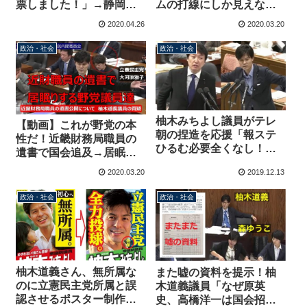
票しました！」→静岡で
ムの打線にしか見えな
の投票権なし、市長選は
い 柚木議員だけ机が用
2020.04.26
2020.03.20
期日前投票済で2度目の投
意されない冷遇も話題に
票報告
政治・社会
政治・社会
柚木みちよし議員がテレ
【動画】これが野党の本
朝の捏造を応援「報ステ
性だ！近畿財務局職員の
ひるむ必要全くなし！」
遺書で国会追及→居眠り
→足立康史議員「酷いツ
を始める テレビ無しの
2020.03.20
2019.12.13
イートだな。総務委員会
委員会ではこの有様
で取り上げる」
政治・社会
政治・社会
柚木道義さん、無所属な
また嘘の資料を提示！柚
のに立憲民主党所属と誤
木道義議員「なぜ原英
認させるポスター制作
史、高橋洋一は国会招致