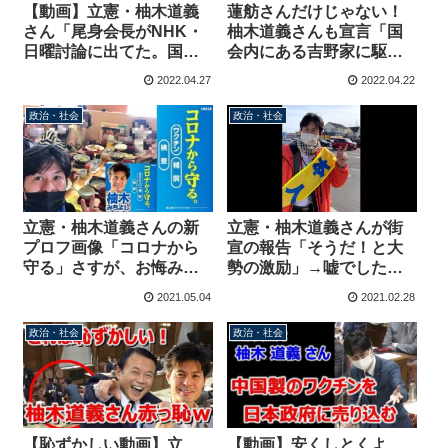
蓮舫さんだけじゃない！
【動画】立憲・柚木道義
柚木道義さんも宣言「国
さん「尾身会長がNHK・
会内にある吉野家に駆け
日曜討論に出てた。国会
込む事もあったが今回の
は日曜討論より下なの
2022.04.27
2022.04.22
報道で行く事はやめた
か？」分科会直前の国会
い」
出席を求め苦言
政治・社会
政治・社会
立憲・柚木道義さんの新
立憲・柚木道義さんが街
プロフ画像「コロナから
宣の報告「そうだ！と大
守る」さすが、お悔み投
勢の激励」→嘘でした！
稿に会食現場でのピース
動画を見る限り激励の声
2021.05.04
2021.02.28
サインを投稿しただけの
はゼロ
ことはある
政治・社会
政治・社会
【恥ずかしい動画】立
【動画】安くしとくよ