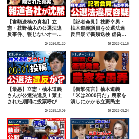
【書類送検の真相】立
【記者会見】枝野幸男・
憲・枝野柚木の公選法違
柚木道義議員を公選法違
反事件、報じないオール
反容疑で書類送検 虚偽の
ドメディア！会見で見え
演説で自民党候補を批判
2026.01.20
2026.01.16
てきた報道の闇とネット
した疑い【KSLチャンネ
デマ【KSLチャンネル】
ル】
KSLチャンネル
KSLチャンネル
【最悪】立憲・柚木道義
【衝撃発言】柚木道義
さんが公選法違反！禁止
「米は2000円だ」農家を
された期間に投票呼びか
潰しにかかる立憲民主党
けの投稿【KSLチャンネ
の愚策を国会で披露
2025.10.09
2025.05.24
ル】
【KSLチャンネル】
KSLマガジン
KSLチャンネル