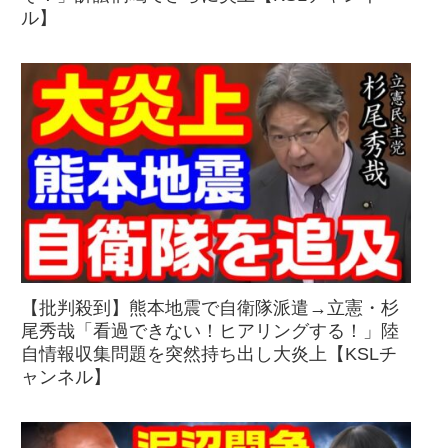
ル】
【批判殺到】熊本地震で自衛隊派遣→立憲・杉
尾秀哉「看過できない！ヒアリングする！」陸
自情報収集問題を突然持ち出し大炎上【KSLチ
ャンネル】