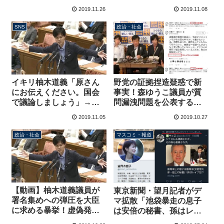
国民民主党が選挙区に刺
したのに来なかった」→
2019.11.26
2019.11.08
客擁立で焦りか？
原氏「呼ばれてません」
SNS
政治・社会
野党の証拠捏造疑惑で新
イキリ柚木道義「原さん
事実！森ゆうこ議員が質
にお伝えください。国会
問漏洩問題を公表するよ
で議論しましょう」→本
り前に捏造写真は存在、
人登場「是非、免責特権
2019.11.05
2019.10.27
野党関係者が作成か
のない証人喚問で」→柚
木「・・・」
政治・社会
マスコミ・報道
【動画】柚木道義議員が
東京新聞・望月記者がデ
署名集めへの弾圧を大臣
マ拡散「池袋暴走の息子
に求める暴挙！虚偽発言
は安倍の秘書、孫はレイ
連発で原英史氏への名誉
プ犯」ＲＴ削除逃亡←ネ