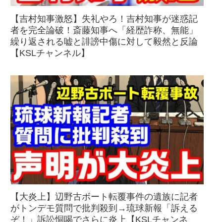
【吉村知事激怒】失礼やろ！吉村知事が迷惑記
者を完全論破！斎藤知事へ「経歴詐称、無能」
繰り返される嘘と誹謗中傷に対して毅然と反論
【KSLチャンネル】
【大炎上】辺野古ボート転覆事件の遺族に記者
がトンデモ質問で批判殺到→琉球新報「訴える
ぞ！」訴訟恫喝でさらに炎上【KSLチャンネ