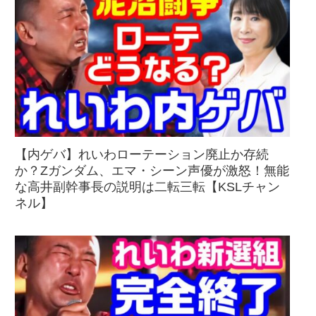
【内ゲバ】れいわローテーション廃止か存続
か？Zガンダム、エマ・シーン声優が激怒！無能
な高井副幹事長の説明は二転三転【KSLチャン
ネル】