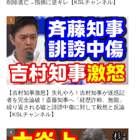
削除逃亡→指摘に逆ギレ【KSLチャンネル】
【吉村知事激怒】失礼やろ！吉村知事が迷惑記
者を完全論破！斎藤知事へ「経歴詐称、無能」
繰り返される嘘と誹謗中傷に対して毅然と反論
【KSLチャンネル】