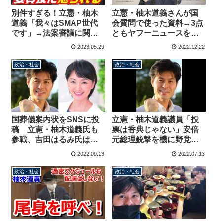
別件すぎる！立憲・柚木
立憲・柚木道義さんが国
道義「我々はSMAP世代
会質問で使った資料→3点
です」→法案審議に関係
ともヤフーニュースをプ
ないジャニーズとLGBTの
リントアウトしたものと
2023.05.29
2022.12.22
質問を繰り返し委員長に
判明
怒られる
政治・社会
政治・社会
国葬儀案内状をSNSに投
立憲・柚木道義議員「投
稿 立憲・柚木道義氏も
票は香典じゃない」安倍
参戦、吉田はるみ氏は欠
元総理銃撃を機に野党候
席なのに修正テープに苦
補への投票呼び掛ける投
2022.09.13
2022.07.13
言「刷り直すのが当然。
稿
そのくらいの手間をかけ
政治・社会
政治・社会
るべき」