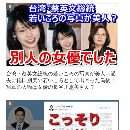
台湾・蔡英文総統の若いころの写真が美人→過
去に稲田朋美の若いころとして出回った偽物！
写真の人物は女優の長谷川恵美さん？