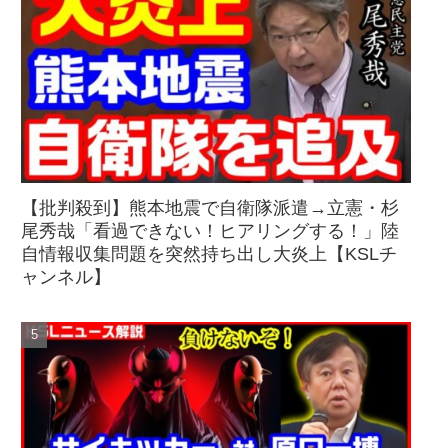
【批判殺到】熊本地震で自衛隊派遣→立憲・杉
尾秀哉「看過できない！ヒアリングする！」陸
自情報収集問題を突然持ち出し大炎上【KSLチ
ャンネル】