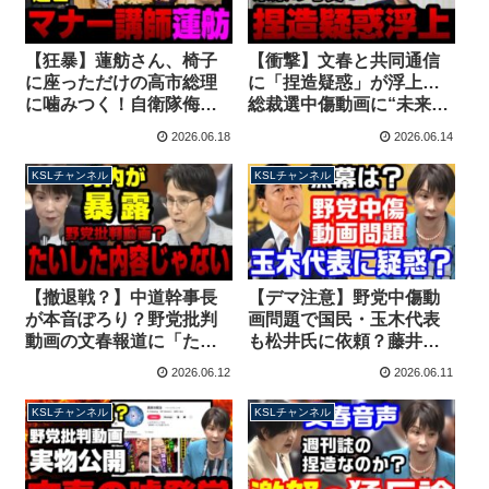
【狂暴】蓮舫さん、椅子
【衝撃】文春と共同通信
に座っただけの高市総理
に「捏造疑惑」が浮上…
に噛みつく！自衛隊侮辱
総裁選中傷動画に“未来の
の古賀議員が逃亡！別の
衆院選写真”が使われてい
2026.06.18
2026.06.14
議員が代理で謝罪する
た！掲載された証拠動画
【KSLチャンネル】
に複数の指摘【KSLチャ
KSLチャンネル
KSLチャンネル
ンネル】
【デマ注意】野党中傷動
【撤退戦？】中道幹事長
画問題で国民・玉木代表
が本音ぽろり？野党批判
も松井氏に依頼？藤井聡
動画の文春報道に「たい
教授の証言から疑惑が拡
したことなかった」委員
2026.06.12
2026.06.11
散【KSLチャンネル】
会ではおこぼれ議員が大
炎上【KSLチャンネル】
KSLチャンネル
KSLチャンネル