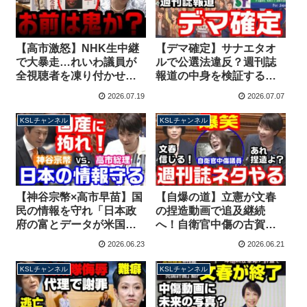
【高市激怒】NHK生中継
【デマ確定】サナエタオ
で大暴走…れいわ議員が
ルで公選法違反？週刊誌
全視聴者を凍り付かせた
報道の中身を検証する
「鬼の写真」「人間の心
と・・・高市政権憎しの
2026.07.19
2026.07.07
は？」最悪の誹謗中傷で
妄想、証拠も傍証もなし
懲罰か？【KSLチャンネ
【KSLチャンネル】
KSLチャンネル
KSLチャンネル
ル】
【神谷宗幣×高市早苗】国
【自爆の道】立憲が文春
民の情報を守れ「日本政
の捏造動画で追及継続
府の富とデータが米国
へ！自衛官中傷の古賀千
へ…」ガバメントクラウ
景議員は本会議場で大爆
2026.06.23
2026.06.21
ドの国産化を急げ【KSL
笑！あまり反省してな
チャンネル】
い？【KSLチャンネル】
KSLチャンネル
KSLチャンネル