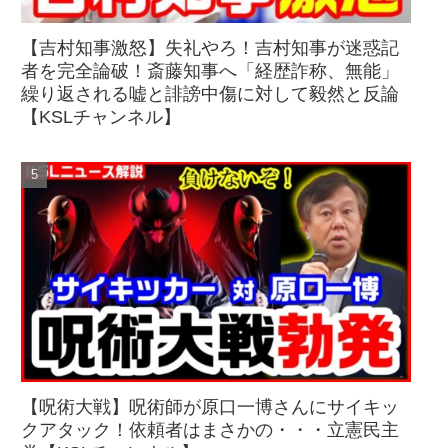
【吉村知事激怒】失礼やろ！吉村知事が迷惑記
者を完全論破！斎藤知事へ「経歴詐称、無能」
繰り返される嘘と誹謗中傷に対して毅然と反論
【KSLチャンネル】
【呪術大戦】呪術師が原口一博さんにサイキッ
クアタック！依頼者はまさかの・・・立憲民主