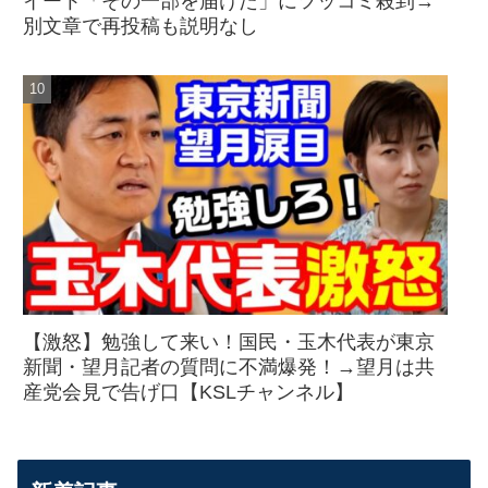
イート「その一部を届けた」にツッコミ殺到→
別文章で再投稿も説明なし
【激怒】勉強して来い！国民・玉木代表が東京
新聞・望月記者の質問に不満爆発！→望月は共
産党会見で告げ口【KSLチャンネル】