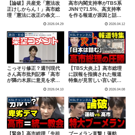
【論破】共産党「憲法改
高市内閣支持率がTBS系
正けしからん！」高市総
JNNで71.5%、高支持率
理「憲法に改正の条文あ
を作る報道が原因と話題
りますけど？」護憲論理
に→なお、報道特集とサ
2026.04.29
2026.04.12
を瞬殺してしまう【KSL
ンモニは無かったことに
チャンネル】
【KSL-Live!】
政治・社会
KSLチャンネル
こっそり修正？週刊現代
【TBS大炎上】高市総理
さん高市批判記事「高市
に誤報を指摘された報道
が隣の木原に意見を求め
特集が見苦しい言い訳！
ることはなかった」→隣
ナフサの「川中」を理解
2026.04.10
2026.04.08
の席は片山さつき財務大
できない専門家の意見と
臣【KSL-Live!】
は？【KSLチャンネル】
KSLチャンネル
KSLチャンネル
【緊急】高市総理「先祖
ブーメラン直撃！蓮舫