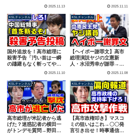
いる！」防衛予算の対
一蹴されてしまう【KSL
2025.11.13
2025.11.11
GDP比めぐり激しい舌戦
チャンネル】
【KSLチャンネル】
KSLチャンネル
KSLチャンネル
国外追放を！高市総理に
【ヘイポー謝罪文】高市
殺害予告「汚い首は一瞬
総理演説ヤジの立憲新
の躊躇もなく斬ってや
人・水沼秀幸が謝罪→余
る」中国駐大阪総領事が
計な自慢話満載で再炎上
2025.11.10
2025.11.08
投稿、日本政府が抗議
してしまう【KSLチャン
【KSLチャンネル】
ネル】
KSLチャンネル
KSLチャンネル
高市総理が米記者から逃
【高市政権叩き】マスコ
げた？迷惑記者の横田一
ミの狙いはこれ→〇〇発
がトンデモ質問→野田代
言引き出せ！時事通信は
表にバッサリ斬られ「も
大誤報、訂正もなく開き