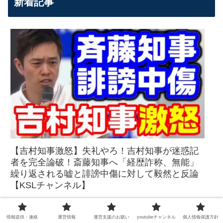
新着記事
【吉村知事激怒】失礼やろ！吉村知事が迷惑記
者を完全論破！斎藤知事へ「経歴詐称、無能」
繰り返される嘘と誹謗中傷に対して毅然と反論
【KSLチャンネル】
情報提供・連絡
運営情報
運営支援のお願い
youtubeチャンネル
個人情報保護方針