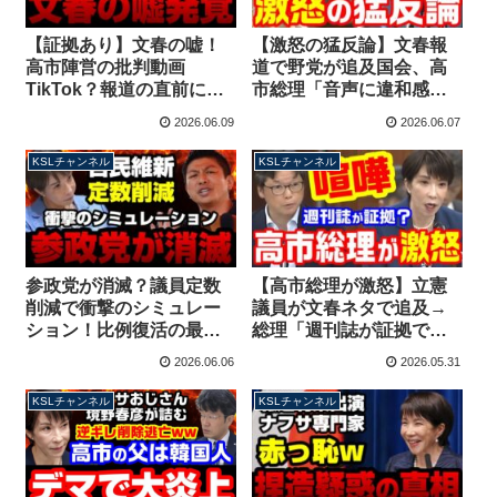
【証拠あり】文春の嘘！
【激怒の猛反論】文春報
高市陣営の批判動画
道で野党が追及国会、高
TikTok？報道の直前に削
市総理「音声に違和感あ
除されていた！松井健氏
った」「決めつけられ心
2026.06.09
2026.06.07
「野党からも依頼あっ
外」執拗な質問に苛立ち
た」【KSLチャンネル】
隠せず【KSLチャンネ
KSLチャンネル
KSLチャンネル
ル】
参政党が消滅？議員定数
【高市総理が激怒】立憲
削減で衝撃のシミュレー
議員が文春ネタで追及→
ション！比例復活の最低
総理「週刊誌が証拠です
得票率も引き上げなら議
か？自分で確認した
2026.06.06
2026.05.31
席は・・・【KSLチャン
の？」喧嘩モードでフル
ネル】
ボッコ【KSLチャンネ
KSLチャンネル
KSLチャンネル
ル】