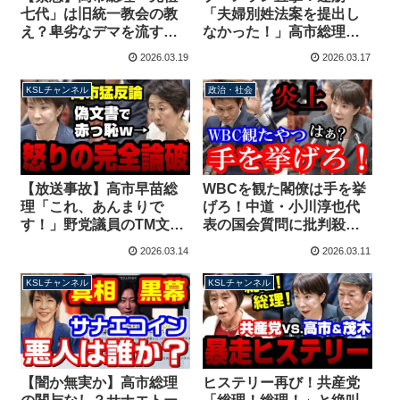
七代」は旧統一教会の教
「夫婦別姓法案を提出し
え？卑劣なデマを流す左
なかった！」高市総理
翼に徹底反論【KSLチャ
「それ民主党政権です」
2026.03.19
2026.03.17
ンネル】
→「いや、私はね…」顔
面蒼白に【KSLチャンネ
KSLチャンネル
政治・社会
ル】
【放送事故】高市早苗総
WBCを観た閣僚は手を挙
理「これ、あんまりで
げろ！中道・小川淳也代
す！」野党議員のTM文書
表の国会質問に批判殺
追及を完全論破！赤っ恥
到！高市総理の発言にも
2026.03.14
2026.03.11
野党議員「あわわ…」
難癖【KSLチャンネル】
【KSLチャンネル】
KSLチャンネル
KSLチャンネル
【闇か無実か】高市総理
ヒステリー再び！共産党