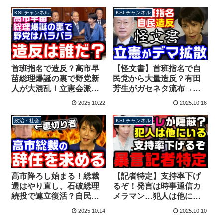
【KSLチャンネル】
り【KSLチャンネル】
KSLチャンネル
KSLチャンネル
首班指名で造反？高市早
【怪文書】首班指名で自
苗総理爆誕の裏で野党新
民党から大量造反？有田
人が大混乱！立憲会派も
芳生がガセネタ流布→名
日本保守党も代表に投票
指しされた議員は否定、
2025.10.22
2025.10.16
せず【KSLチャンネル】
有田以外から情報出てい
ない説【KSLチャンネ
政治・社会
KSLチャンネル
ル】
高市降ろし始まる！総裁
【記者特定】支持率下げ
選はやり直し、石破総理
るぞ！発言は時事通信カ
続投で連立復活？自民党
メラマン…犯人は他にい
を裏切り公明党に泣きつ
る？日本テレビは動画隠
2025.10.14
2025.10.10
いたヘタレ議員が判明
蔽？高市早苗総裁待機中