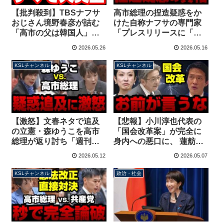
高市総理の捏造疑惑をか
【批判殺到】TBSナフサ
けた自称ナフサの専門家
おじさん境野春彦が詰む
「プレスリリースに「政
「高市の父は韓国人」差
府」「パワーアジア」な
別的なデマを投稿し削除
2026.05.26
2026.05.16
どの文言はない！」→あ
逃亡→指摘に逆ギレ
りました【KSLチャンネ
【KSLチャンネル】
KSLチャンネル
KSLチャンネル
ル】
【激怒】文春ネタで追及
【悲報】小川淳也代表の
の立憲・森ゆうこを高市
「国会改革案」が完全に
総理が返り討ち「週刊誌
身内への悪口に、 蓮舫・
より秘書を信じる！」落
杉尾を名指しで批判して
2026.05.12
2026.05.07
選の原因がクリームパン
るのと同じだと話題に
動画？【KSLチャンネ
【KSLチャンネル】
KSLチャンネル
政治・社会
ル】