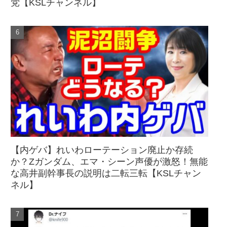
党【KSLチャンネル】
【内ゲバ】れいわローテーション廃止か存続
か？Zガンダム、エマ・シーン声優が激怒！無能
な高井副幹事長の説明は二転三転【KSLチャン
ネル】