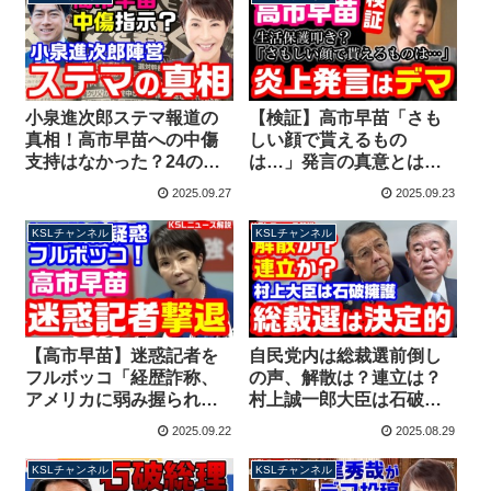
小泉進次郎ステマ報道の
【検証】高市早苗「さも
真相！高市早苗への中傷
しい顔で貰えるもの
支持はなかった？24の例
は…」発言の真意とは？
文に該当する文章なし
「日本ヤツらから取り戻
2025.09.27
2025.09.23
【KSLチャンネル】
す」の”ヤツら”の正体
【KSLチャンネル】
KSLチャンネル
KSLチャンネル
【高市早苗】迷惑記者を
自民党内は総裁選前倒し
フルボッコ「経歴詐称、
の声、解散は？連立は？
アメリカに弱み握られ
村上誠一郎大臣は石破総
た」会見中の罵倒に応
理擁護「成果が認められ
2025.09.22
2025.08.29
戦、あっさり論破してし
つつある」【KSLチャン
まう【KSLチャンネル】
ネル】
KSLチャンネル
KSLチャンネル