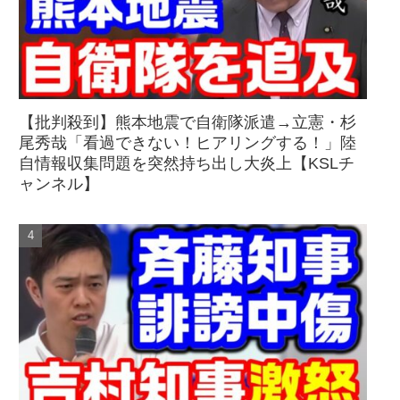
【批判殺到】熊本地震で自衛隊派遣→立憲・杉
尾秀哉「看過できない！ヒアリングする！」陸
自情報収集問題を突然持ち出し大炎上【KSLチ
ャンネル】