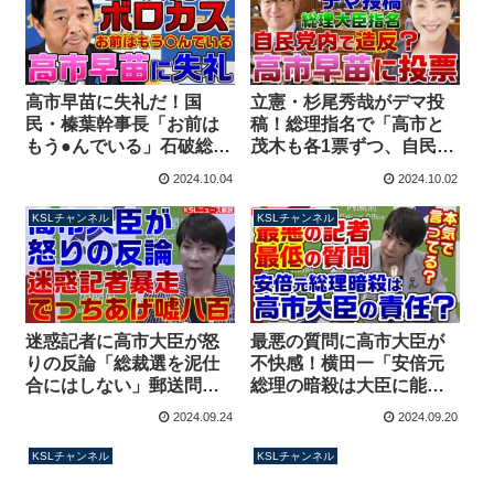
高市早苗に失礼だ！国
立憲・杉尾秀哉がデマ投
民・榛葉幹事長「お前は
稿！総理指名で「高市と
もう●んでいる」石破総理
茂木も各1票ずつ、自民党
の所信表明を酷評、過去
からの造反組」→NHK党
2024.10.04
2024.10.02
のブログも掘り起こされ
の投票と判明も謝罪撤回
れる【KSLチャンネル】
せず放置【KSLチャンネ
KSLチャンネル
KSLチャンネル
ル】
迷惑記者に高市大臣が怒
最悪の質問に高市大臣が
りの反論「総裁選を泥仕
不快感！横田一「安倍元
合にはしない」郵送問題
総理の暗殺は大臣に能力
での会見発言に「嘘八百
あれば防げた」高市大臣
2024.09.24
2024.09.20
のでっちあげ」と記者が
「みなさんは予測できま
暴言【KSLチャンネル】
したか？」【KSLチャン
KSLチャンネル
KSLチャンネル
ネル】