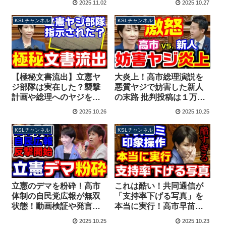
2025.11.02
2025.10.27
う下がれ」撃沈する
直り！NHKもBS朝日も酷
【KSLチャンネル】
い【KSLチャンネル】
KSLチャンネル
KSLチャンネル
【極秘文書流出】立憲ヤ
大炎上！高市総理演説を
ジ部隊は実在した？襲撃
悪質ヤジで妨害した新人
計画や総理へのヤジを指
の末路 批判投稿は１万件
示した過去！高市総理演
超、削除逃亡を図るも再
2025.10.26
2025.10.25
説妨害との関連性は？
炎上【KSLチャンネル】
【KSLチャンネル】
KSLチャンネル
KSLチャンネル
立憲のデマを粉砕！高市
これは酷い！共同通信が
体制の自民党広報が無双
「支持率下げる写真」を
状態！動画検証や発言文
本当に実行！高市早苗総
字起こしで誤情報に対応
理が笑った一瞬を切り取
2025.10.25
2025.10.23