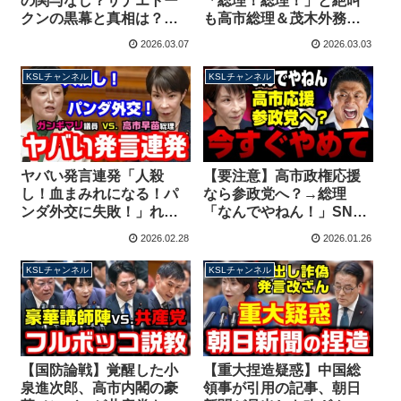
の関与なし？サナエトー
「総理！総理！」と絶叫
クンの黒幕と真相は？今
も高市総理＆茂木外務大
知っておくべき”危険なこ
臣が冷静に処理してしま
2026.03.07
2026.03.03
と”【KSLチャンネル】
う イラン攻撃巡り国会論
戦【KSLチャンネル】
KSLチャンネル
KSLチャンネル
ヤバい発言連発「人殺
【要注意】高市政権応援
し！血まみれになる！パ
なら参政党へ？→総理
ンダ外交に失敗！」れい
「なんでやねん！」SNS
わ新選組の奥田ふみよが
で暗躍する誤った投票勧
2026.02.28
2026.01.26
暴走！高市総理があきれ
誘と危険な罠【KSLチャ
果てる事態に【KSLチャ
ンネル】
KSLチャンネル
KSLチャンネル
ンネル】
【国防論戦】覚醒した小
【重大捏造疑惑】中国総
泉進次郎、高市内閣の豪
領事が引用の記事、朝日