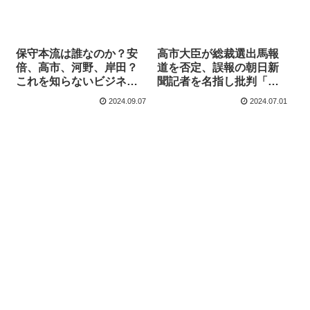
保守本流は誰なのか？安
高市大臣が総裁選出馬報
倍、高市、河野、岸田？
道を否定、誤報の朝日新
これを知らないビジネス
聞記者を名指し批判「高
保守にご注意を！【KSL
市早苗潰しのが目的の記
2024.09.07
2024.07.01
チャンネル】
事」