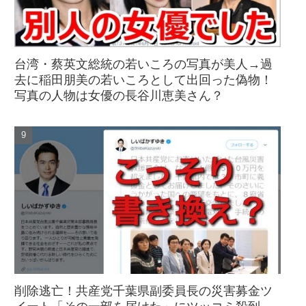
台湾・蔡英文総統の若いころの写真が美人→過
去に稲田朋美の若いころとして出回った偽物！
写真の人物は女優の長谷川恵美さん？
削除逃亡！共産党千葉県副委員長の災害募金ツ