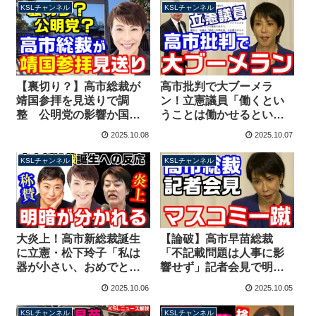
【KSLチャンネル】
の暴言【KSLチャンネ
KSLチャンネル
KSLチャンネル
ル】
【裏切り？】高市総裁が
高市批判で大ブーメラ
靖国参拝を見送りで調
ン！立憲議員「働くとい
整 公明党の影響か国益
うことは働かせるという
重視の判断か？首班指名
こと」意味不明な難癖も
2025.10.08
2025.10.07
までの苦しい事情も
自分も同じことを書いて
【KSLチャンネル】
しまう【KSLチャンネ
KSLチャンネル
KSLチャンネル
ル】
大炎上！高市新総裁誕生
【論破】高市早苗総裁
に立憲・松下玲子「私は
「不記載問題は人事に影
器が小さい、おめでとう
響せず」記者会見で明
なんて思ってない」辻元
言！執拗に追及するマス
2025.10.06
2025.10.05
清美の投稿と明暗分かれ
コミを一蹴【KSLチャン
る【KSLチャンネル
ネル】
KSLチャンネル
KSLチャンネル