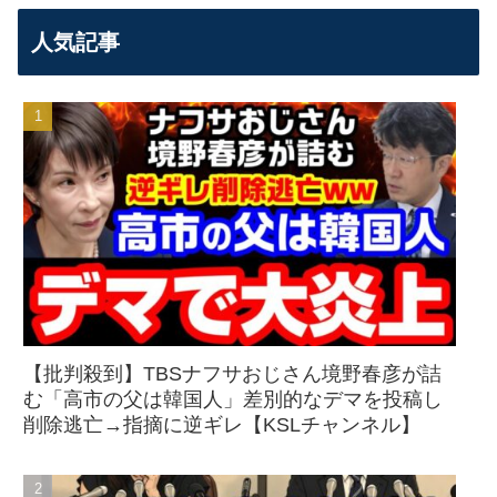
人気記事
【批判殺到】TBSナフサおじさん境野春彦が詰
む「高市の父は韓国人」差別的なデマを投稿し
削除逃亡→指摘に逆ギレ【KSLチャンネル】