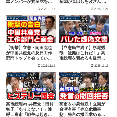
華メンバーが共産党をフ
新聞が見出しを改ざん 岡
ルボッコにしてしまう
田克也議員の質問は大幅
2025.12.17
2025.11.21
【KSLチャンネル】
カットしてなかったこと
に【KSLチャンネル】
KSLチャンネル
KSLチャンネル
【衝撃】立憲・岡田克也
【立憲民主終了】杉尾秀
が中国共産党の反日工作
哉「証拠はこれだ！」高
部門トップと会ってい
市総理を責めるも提示文
た！訪中で台湾有事に関
書に虚偽疑惑が浮上、
2025.11.19
2025.11.13
して「けしからん」指導
NHK党の斉藤健一郎も激
される【KSLチャンネ
怒【KSLチャンネル】
KSLチャンネル
KSLチャンネル
ル】
高市総理vs.共産党！田村
高市＆小泉無双！立憲が
智子「ありえない！」連
台湾有事「存立危機事
呼→高市「戦争は起きて
態」発言の撤回求めるも