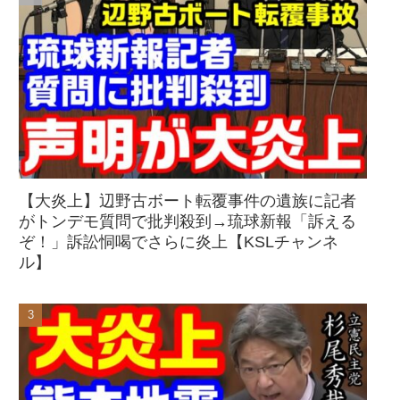
【大炎上】辺野古ボート転覆事件の遺族に記者
がトンデモ質問で批判殺到→琉球新報「訴える
ぞ！」訴訟恫喝でさらに炎上【KSLチャンネ
ル】