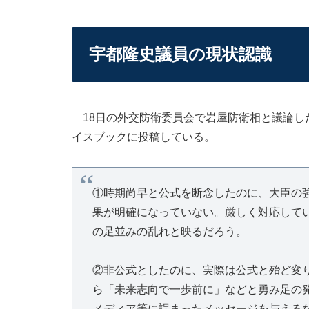
宇都隆史議員の現状認識
18日の外交防衛委員会で岩屋防衛相と議論し
イスブックに投稿している。
①時期尚早と公式を断念したのに、大臣の
果が明確になっていない。厳しく対応して
の足並みの乱れと映るだろう。
②非公式としたのに、実際は公式と殆ど変
ら「未来志向で一歩前に」などと勇み足の
メディア等に誤まったメッセージを与える