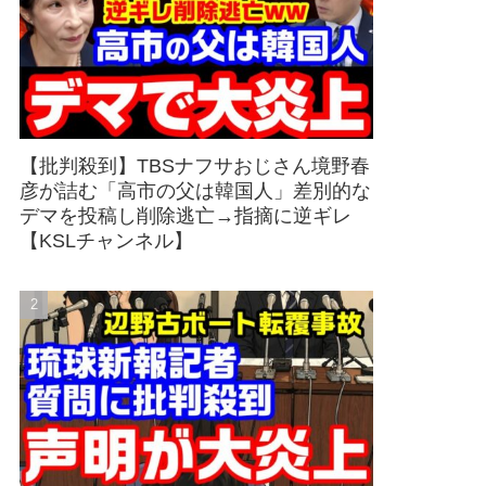
【批判殺到】TBSナフサおじさん境野春
彦が詰む「高市の父は韓国人」差別的な
デマを投稿し削除逃亡→指摘に逆ギレ
【KSLチャンネル】