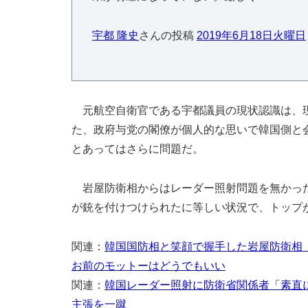
宇都 隆史
さんの投稿
2019年6月18日火曜日
元航空自衛官である宇都議員の現状認識は、現
た、政府与党の閣僚が個人的な思いで韓国側と
とあってはさらに問題だ。
岩屋防衛相からはレーダー照射問題を無かった
が銃を付けつけられたに等しい状況で、トップ
関連：
韓国国防相と笑顔で握手した岩屋防衛相
お前のモットーはどうでもいい
関連：
韓国レーダー照射に防衛省関係者「素直
主張を一蹴