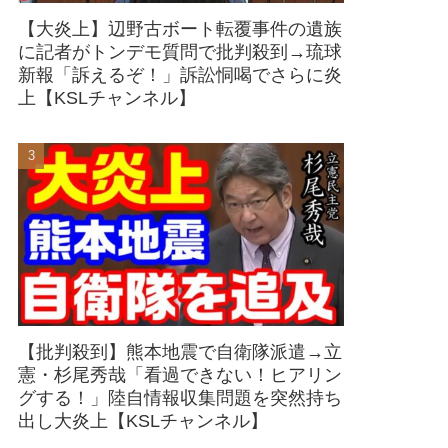
【大炎上】辺野古ボート転覆事件の遺族
に記者がトンデモ質問で批判殺到→琉球
新報「訴えるぞ！」訴訟恫喝でさらに炎
上【KSLチャンネル】
【批判殺到】熊本地震で自衛隊派遣→立
憲・杉尾秀哉「看過できない！ヒアリン
グする！」陸自情報収集問題を突然持ち
出し大炎上【KSLチャンネル】