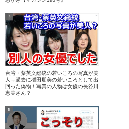
愚かさ【マガジン198号】
台湾・蔡英文総統の若いころの写真が美
人→過去に稲田朋美の若いころとして出
回った偽物！写真の人物は女優の長谷川
恵美さん？