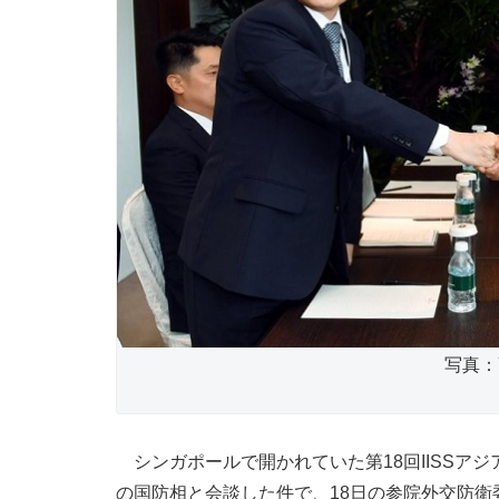
写真：Y
シンガポールで開かれていた第18回IISSア
の国防相と会談した件で、18日の参院外交防