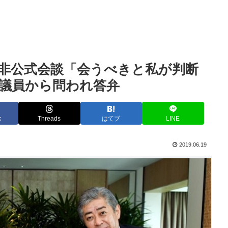
非公式会談「会うべきと私が判断
議員から問われ答弁
k
Threads
はてブ
LINE
2019.06.19