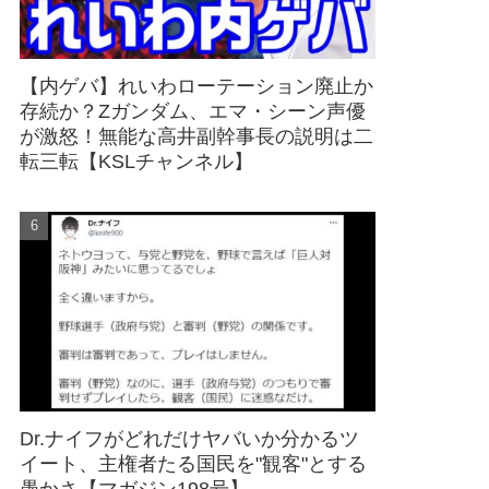
【内ゲバ】れいわローテーション廃止か
存続か？Zガンダム、エマ・シーン声優
が激怒！無能な高井副幹事長の説明は二
転三転【KSLチャンネル】
Dr.ナイフがどれだけヤバいか分かるツ
イート、主権者たる国民を"観客"とする