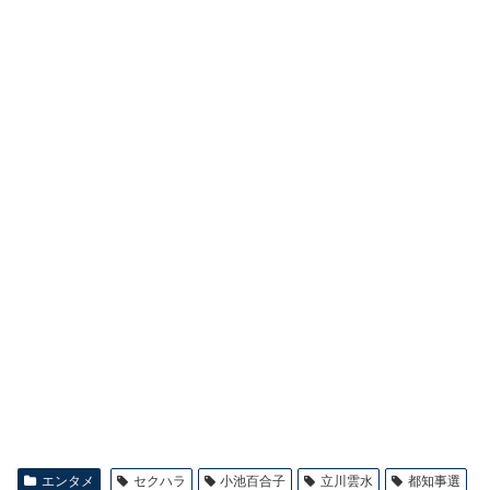
エンタメ
セクハラ
小池百合子
立川雲水
都知事選