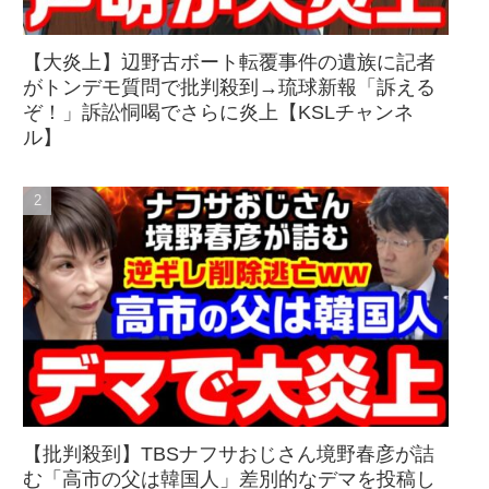
【大炎上】辺野古ボート転覆事件の遺族に記者
がトンデモ質問で批判殺到→琉球新報「訴える
ぞ！」訴訟恫喝でさらに炎上【KSLチャンネ
ル】
【批判殺到】TBSナフサおじさん境野春彦が詰
む「高市の父は韓国人」差別的なデマを投稿し