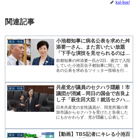
ksl-live!
関連記事
小池都知事に病名公表を求めた舛
政治・社会
添要一さん、また言いたい放題
「下手な演技を見せられるのはも
ううんざり」
前都知事の舛添要一氏が2日、過労で入院
していた小池百合子都知事に関して、病
名の公表を求めるツイッター投稿を行い
批判を浴びている。 舛添氏は「政治は
演技である。嘘も方便。IQの低い大衆
は、それを見抜けない。だから演説のと
共産党が議員のセクハラ隠蔽！市
政治・社会
き、聴衆の中のIQ最低...
議団が消滅→同日の国会で吉良よ
し子「萩生田大臣！就活セクハラ
は泣き寝入りよ！」
日本共産党の女性議員が、同党所属の草
加市議からセクハラを受けたと告発した
にもかかわらず、党が隠蔽し公表してい
なかったことが判明した。これに抗議し
た市議３名が５日に共産党会派を離脱、
さらにセクハラを告発された市議が議員
【動画】TBS記者にキレる小池百
政治・社会
辞職したため会派の構成要...