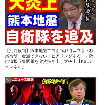
【批判殺到】熊本地震で自衛隊派遣→立憲・杉
尾秀哉「看過できない！ヒアリングする！」陸
自情報収集問題を突然持ち出し大炎上【KSLチ
ャンネル】