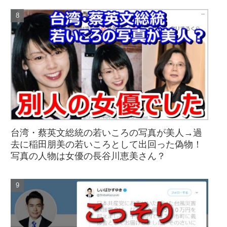
台湾・蔡英文総統の若いころの写真が美人→過
去に稲田朋美の若いころとして出回った偽物！
写真の人物は女優の長谷川恵美さん？