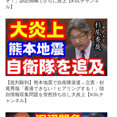
ぞ！」訴訟恫喝でさらに炎上【KSLチャンネ
ル】
【批判殺到】熊本地震で自衛隊派遣→立憲・杉
尾秀哉「看過できない！ヒアリングする！」陸
自情報収集問題を突然持ち出し大炎上【KSLチ
ャンネル】