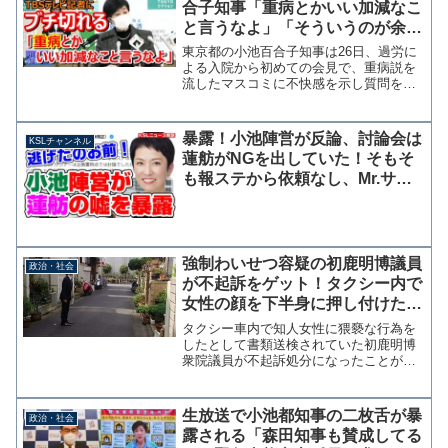
合子知事「重病とかいい加減なこ
と言うなよ」「そういうのが余計
だと言ってるわけ」
東京都の小池百合子知事は26日、過労に
よる入院から初めての会見で、重病説を
流したマスコミに不快感を示し質問を打
ち切る場面があった。 TBSテレビの記
者が、静養中に重病説があったとして具
体的な病状について尋ねたところ小池知
暴露！小池陣営が反論、討論会は
KSLチャンネル
事は「重病とかいい加...
蓮舫がNGを出していた！そもそ
も報ステから依頼なし、Mr.サン
デーは企画変更で中止【KSLチャ
ンネル】
強制わいせつ容疑の初鹿明博議員
政治・社会
が不起訴をゲット！タクシー内で
女性の顔を下半身に押し付けたり
キスしたりしたのに
タクシー車内で知人女性に猥褻な行為を
したとして書類送検されていた初鹿明博
衆院議員が不起訴処分になったことがわ
かった。検察は不起訴の理由を明らかに
していない。初鹿議員を不起訴、強制わ
いせつ容疑 東京地検：朝日新聞デジタ
生放送で小池都知事の二枚舌が暴
政治・社会
ル 初鹿氏は2015年5...
露される「森田知事も賛成してる