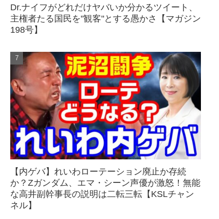
Dr.ナイフがどれだけヤバいか分かるツイート、
主権者たる国民を"観客"とする愚かさ【マガジン
198号】
【内ゲバ】れいわローテーション廃止か存続
か？Zガンダム、エマ・シーン声優が激怒！無能
な高井副幹事長の説明は二転三転【KSLチャン
ネル】