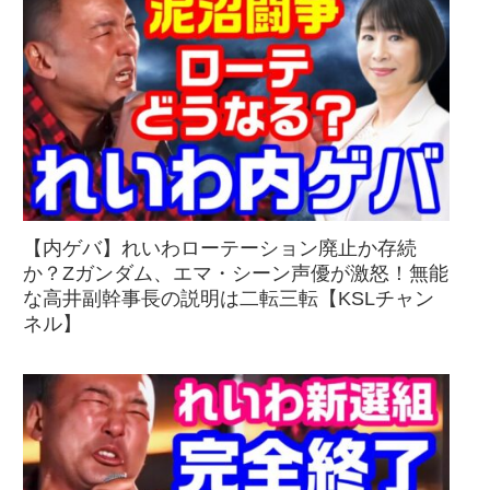
【内ゲバ】れいわローテーション廃止か存続
か？Zガンダム、エマ・シーン声優が激怒！無能
な高井副幹事長の説明は二転三転【KSLチャン
ネル】