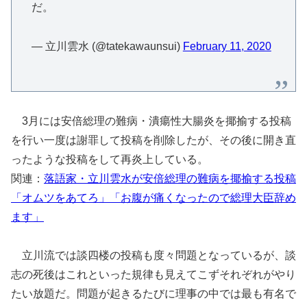
だ。
— 立川雲水 (@tatekawaunsui)
February 11, 2020
3月には安倍総理の難病・潰瘍性大腸炎を揶揄する投稿
を行い一度は謝罪して投稿を削除したが、その後に開き直
ったような投稿をして再炎上している。
関連：
落語家・立川雲水が安倍総理の難病を揶揄する投稿
「オムツをあてろ」「お腹が痛くなったので総理大臣辞め
ます」
立川流では談四楼の投稿も度々問題となっているが、談
志の死後はこれといった規律も見えてこずそれぞれがやり
たい放題だ。問題が起きるたびに理事の中では最も有名で