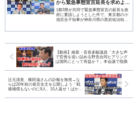
から緊急事態宣言延長を求めよう
と言ってきたが、森田知事には黒
1都3県が共同で緊急事態宣言の延長を政
岩知事が賛成していると言ってい
府に要請しようとした件で、東京都の小
池百合子知事が神奈川県の黒岩祐治知事
た」
と千葉県の森田健作知事にそれぞれ違う
説明をして誘っていたことがフジテレビ
の生放送番組「日曜報道 THE PRIME」
で暴露された。...
【動画】維新・音喜多駿議員「大きな声
で官僚を追い詰める野党合同ヒアリング
は国民にとって有益か？」本会議で指摘
辻元清美、横田滋さんの訃報を無視→な
らば20年前の発言全文を公開しよう「戦
後補償もないのに9人、10人返せ！ばかり
言ってフェアじゃない」