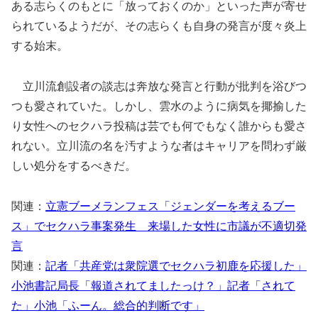
ある志らくのもとに「放っておくのか」といった声が寄せ
られているようだが、その志らくも自身の発言が度々炎上
する始末。
立川流創設者の談志は奔放な発言と行動が批判を浴びつ
つも愛されていた。しかし、雲水のように病気を揶揄した
り女性へのセクハラ投稿は芸でも何でもなく誰からも愛さ
れない。立川流の名を汚すような者はキャリアを問わず厳
しい処分をするべきだ。
関連：
立憲ブーメランフェス「ジェンダーを考えるブー
ス」でセクハラ事案発生 来場した女性に市議が不適切発
言
関連：
記者「共産党は衆院選でセクハラ初鹿を応援した」
小池書記局長「報道されてましたっけ？」記者「されて
た」小池「ふーん。総合的判断です」