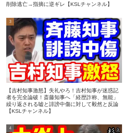
削除逃亡→指摘に逆ギレ【KSLチャンネル】
【吉村知事激怒】失礼やろ！吉村知事が迷惑記
者を完全論破！斎藤知事へ「経歴詐称、無能」
繰り返される嘘と誹謗中傷に対して毅然と反論
【KSLチャンネル】