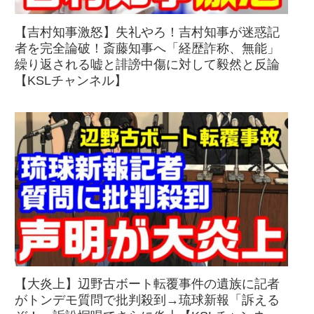
【吉村知事激怒】失礼やろ！吉村知事が迷惑記
者を完全論破！斎藤知事へ「経歴詐称、無能」
繰り返される嘘と誹謗中傷に対して毅然と反論
【KSLチャンネル】
【大炎上】辺野古ボート転覆事件の遺族に記者
がトンデモ質問で批判殺到→琉球新報「訴える