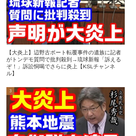
【大炎上】辺野古ボート転覆事件の遺族に記者
がトンデモ質問で批判殺到→琉球新報「訴える
ぞ！」訴訟恫喝でさらに炎上【KSLチャンネ
ル】