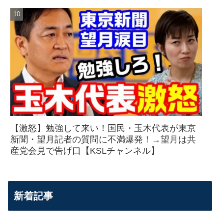
【激怒】勉強して来い！国民・玉木代表が東京
新聞・望月記者の質問に不満爆発！→望月は共
産党会見で告げ口【KSLチャンネル】
新着記事