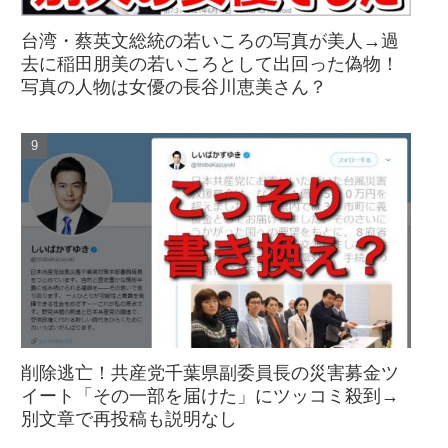
台湾・蔡英文総統の若いころの写真が美人→過
去に稲田朋美の若いころとして出回った偽物！
写真の人物は女優の長谷川恵美さん？
削除逃亡！共産党千葉県副委員長の災害募金ツ
イート「その一部を届けた」にツッコミ殺到→
別文章で再投稿も説明なし