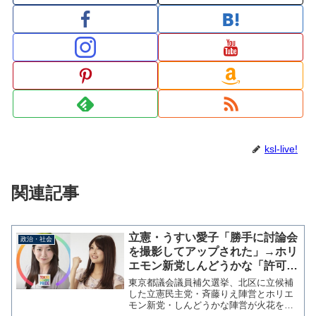
ksl-live!
関連記事
立憲・うすい愛子「勝手に討論会
政治・社会
を撮影してアップされた」→ホリ
エモン新党しんどうかな「許可と
って配信しているのにデマの拡散
東京都議会議員補欠選挙、北区に立候補
はやめて」
した立憲民主党・斉藤りえ陣営とホリエ
モン新党・しんどうかな陣営が火花を散