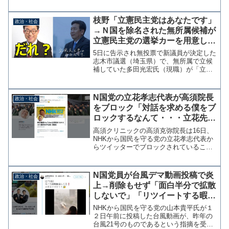
らしている。 2日に行われたＪＣ討論会
で立憲・斉藤りえ候補の通訳を務めたう
すい愛子区議（北区）が、討論会の様子
枝野「立憲民主党はあなたです」
政治・社会
をアルファベットの党の...
→Ｎ国を除名された無所属候補が
立憲民主党の選挙カーを用意して
走り出す事態に
5日に告示され無投票で新議員が決定した
志木市議選（埼玉県）で、無所属で立候
補していた多田光宏氏（現職）が「立憲
民主党」と印刷された選挙カーを用意し
ていたことがわかった。 立憲民主党埼
玉県連はホームページで、同市議選に候
N国党の立花孝志代表が高須院長
政治・社会
補者は擁立していない旨...
をブロック「対話を求める僕をブ
ロックするなんて・・・立花先生
タブスタ」
高須クリニックの高須克弥院長は16日、
NHKから国民を守る党の立花孝志代表か
らツイッターでブロックされていること
を明かした。対話を求める僕をブロック
するなんて・・・立花先生タブスタ タ
レントのマツコ・デラックスがテレビ番
N国党員が台風デマ動画投稿で炎
政治・社会
組でN国党を批判をし...
上→削除もせず「面白半分で拡散
しないで」「リツイートする暇が
あったら」と信じた人を責める
NHKから国民を守る党の山本貴平氏が１
２日午前に投稿した台風動画が、昨年の
台風21号のものであるという指摘を受け