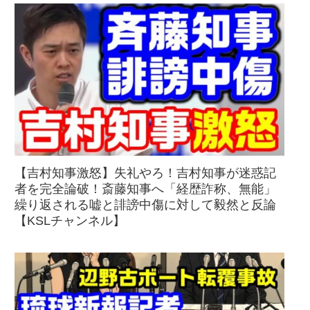
【吉村知事激怒】失礼やろ！吉村知事が迷惑記
者を完全論破！斎藤知事へ「経歴詐称、無能」
繰り返される嘘と誹謗中傷に対して毅然と反論
【KSLチャンネル】