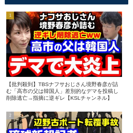
【批判殺到】TBSナフサおじさん境野春彦が詰
む「高市の父は韓国人」差別的なデマを投稿し
削除逃亡→指摘に逆ギレ【KSLチャンネル】