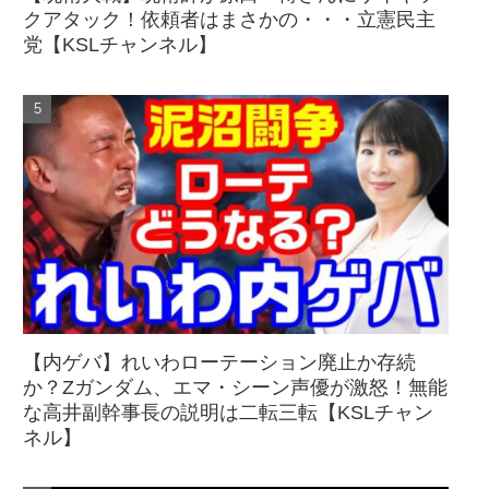
クアタック！依頼者はまさかの・・・立憲民主
党【KSLチャンネル】
【内ゲバ】れいわローテーション廃止か存続
か？Zガンダム、エマ・シーン声優が激怒！無能
な高井副幹事長の説明は二転三転【KSLチャン
ネル】