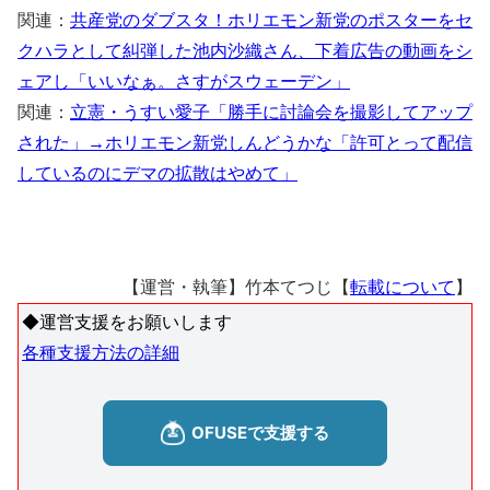
関連：
共産党のダブスタ！ホリエモン新党のポスターをセ
クハラとして糾弾した池内沙織さん、下着広告の動画をシ
ェアし「いいなぁ。さすがスウェーデン」
関連：
立憲・うすい愛子「勝手に討論会を撮影してアップ
された」→ホリエモン新党しんどうかな「許可とって配信
しているのにデマの拡散はやめて」
【運営・執筆】竹本てつじ【
転載について
】
◆運営支援をお願いします
各種支援方法の詳細