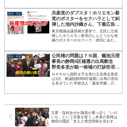
炎上している。投稿には「江戸川区、今
ごろ避難勧告してる！大丈夫です
か？！」と言うコメントがあったが実際
共産党のダブスタ！ホリエモン新
政治・社会
は大阪で昨年撮影されたもの...
党のポスターをセクハラとして糾
弾した池内沙織さん、下着広告の
動画をシェアし「いいなぁ。さす
東京都議会議員補欠選挙で、北区に立候
がスウェーデン」
補したホリエモン新党のしんどうかな候
補のポスターがセクハラ・差別にあたる
として、ツイッターハッシュタグ「#選挙
を使ったセクシュアルハラスメントに抗
議します」を拡散していた日本共産党の
公民権の問題は？Ｎ国、籠池元理
政治・社会
池内沙織前衆院議員が、...
事長の静岡4区補選の出馬断念
野党各党が統一候補の打診拒否→
次期衆院選は出馬
ＮＨＫから国民を守る党の立花孝志党首
は1日、衆議院静岡4区補選に出馬の意向
を見せていた学校法人「森友学園」の元
理事長・籠池泰典氏の出馬を断念するこ
とを明かした。野党各党に統一候補の打
診を行ったが実現しなかったことが理由
だという。籠池氏は次期...
立憲・塩村あやか議員が通っぽく「いの
いち」という言葉を使う→本来の意味は
僧侶の隠語「女人と情交関係を交わすこ
と、天悦におなじ」