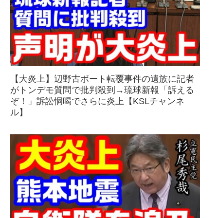
【大炎上】辺野古ボート転覆事件の遺族に記者
がトンデモ質問で批判殺到→琉球新報「訴える
ぞ！」訴訟恫喝でさらに炎上【KSLチャンネ
ル】