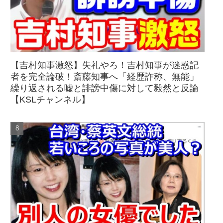
【吉村知事激怒】失礼やろ！吉村知事が迷惑記
者を完全論破！斎藤知事へ「経歴詐称、無能」
繰り返される嘘と誹謗中傷に対して毅然と反論
【KSLチャンネル】