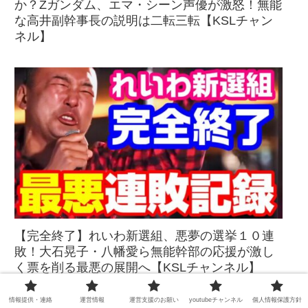
か？Zガンダム、エマ・シーン声優が激怒！無能
な高井副幹事長の説明は二転三転【KSLチャン
ネル】
【完全終了】れいわ新選組、悪夢の選挙１０連
敗！大石晃子・八幡愛ら無能幹部の応援が激し
く票を削る最悪の展開へ【KSLチャンネル】
情報提供・連絡
運営情報
運営支援のお願い
youtubeチャンネル
個人情報保護方針