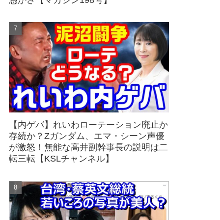
愚かさ【マガジン198号】
【内ゲバ】れいわローテーション廃止か
存続か？Zガンダム、エマ・シーン声優
が激怒！無能な高井副幹事長の説明は二
転三転【KSLチャンネル】