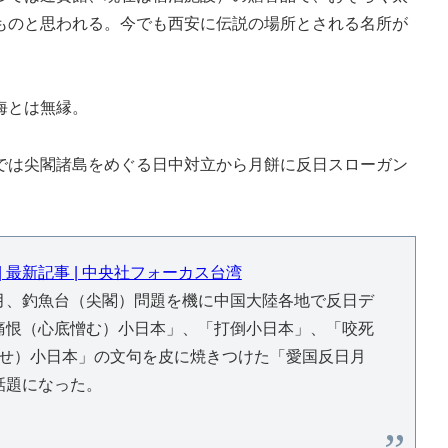
ものと思われる。今でも西安に伝説の場所とされる名所が
。
海とは無縁。
は尖閣諸島をめぐる日中対立から月餅に反日スローガン
 最新記事 | 中央社フォーカス台湾
月、釣魚台（尖閣）問題を機に中国大陸各地で反日デ
痛恨（心底憎む）小日本」、「打倒小日本」、「咬死
出せ）小日本」の文句を皮に焼きつけた「愛国反日月
話題になった。