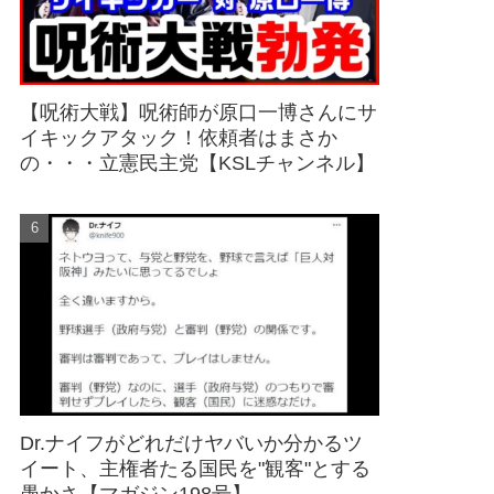
【呪術大戦】呪術師が原口一博さんにサ
イキックアタック！依頼者はまさか
の・・・立憲民主党【KSLチャンネル】
Dr.ナイフがどれだけヤバいか分かるツ
イート、主権者たる国民を"観客"とする