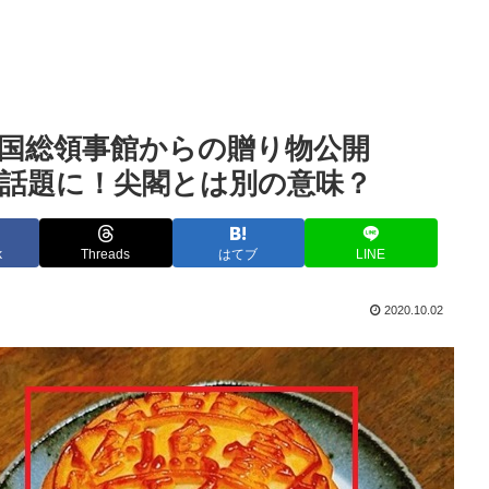
国総領事館からの贈り物公開
話題に！尖閣とは別の意味？
k
Threads
はてブ
LINE
2020.10.02