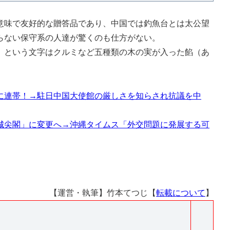
味で友好的な贈答品であり、中国では釣魚台とは太公望
らない保守系の人達が驚くのも仕方がない。
という文字はクルミなど五種類の木の実が入った餡（あ
に連帯！→駐日中国大使館の厳しさを知らされ抗議を中
城尖閣」に変更へ→沖縄タイムス「外交問題に発展する可
【運営・執筆】竹本てつじ【
転載について
】