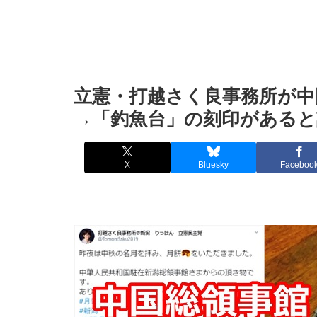
立憲・打越さく良事務所が中
→「釣魚台」の刻印があると
X
Bluesky
Faceboo