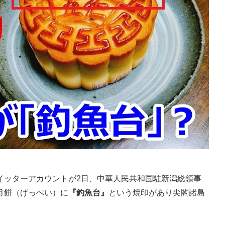
ッターアカウントが2日、中華人民共和国駐新潟総領事
月餅（げっぺい）に
『釣魚台』
という焼印があり尖閣諸島
。