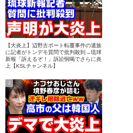
【大炎上】辺野古ボート転覆事件の遺族
に記者がトンデモ質問で批判殺到→琉球
新報「訴えるぞ！」訴訟恫喝でさらに炎
上【KSLチャンネル】