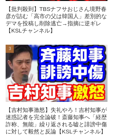
【批判殺到】TBSナフサおじさん境野春
彦が詰む「高市の父は韓国人」差別的な
デマを投稿し削除逃亡→指摘に逆ギレ
【KSLチャンネル】
【吉村知事激怒】失礼やろ！吉村知事が
迷惑記者を完全論破！斎藤知事へ「経歴
詐称、無能」繰り返される嘘と誹謗中傷
に対して毅然と反論【KSLチャンネル】