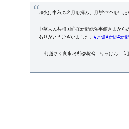
昨夜は中秋の名月を拝み、月餅????をい
中華人民共和国駐在新潟総領事館さまから
ありがとうございました。
#月饼
#新潟
#新
— 打越さく良事務所@新潟 りっけん 立憲民主党