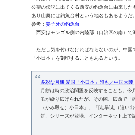
公望の伝説に出てくる西安の釣魚台に由来した
あり山奥には釣魚台村という地名もあるようだ
参考：
姜子牙の釣魚台
西安はモンゴル側の内陸部（自治区の南）で
ただし気を付けなければならないのが、中国で
「小日本」を刻印することもあるという。
多彩な月餅 愛国「小日本」印も／中国大陸 |
月餅は時の政治問題を反映することも。今
モが繰り広げられたが、その際、広西で「
（かみ殺せ）小日本」、「[走旱]走（追い
餅」シリーズが登場、インターネット上で