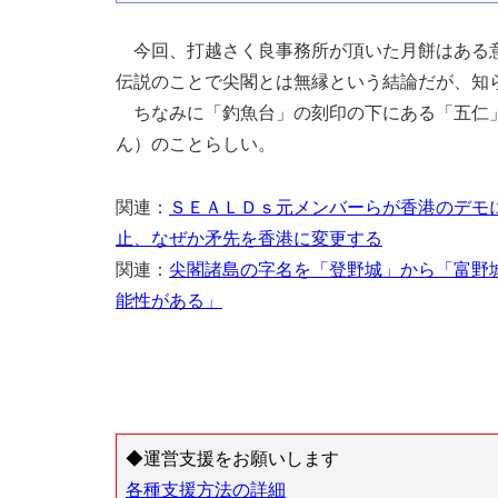
今回、打越さく良事務所が頂いた月餅はある意
伝説のことで尖閣とは無縁という結論だが、知
ちなみに「釣魚台」の刻印の下にある「五仁」
ん）のことらしい。
関連：
ＳＥＡＬＤｓ元メンバーらが香港のデモ
止、なぜか矛先を香港に変更する
関連：
尖閣諸島の字名を「登野城」から「富野
能性がある」
◆運営支援をお願いします
各種支援方法の詳細