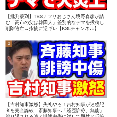
【批判殺到】TBSナフサおじさん境野春彦が詰
む「高市の父は韓国人」差別的なデマを投稿し
削除逃亡→指摘に逆ギレ【KSLチャンネル】
【吉村知事激怒】失礼やろ！吉村知事が迷惑記
者を完全論破！斎藤知事へ「経歴詐称、無能」
繰り返される嘘と誹謗中傷に対して毅然と反論