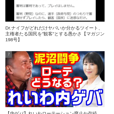
Dr.ナイフがどれだけヤバいか分かるツイート、
主権者たる国民を"観客"とする愚かさ【マガジン
198号】
【内ゲバ】れいわローテーション廃止か存続