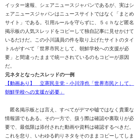
イッター速報、シェアニュースジャパンであるが、実はシ
ェアニュースジャパンはニュースサイトではなく「まとめ
サイト」である。引用ルールを守らずに、５ｃｈなど匿名
掲示板の人気スレッドをコピーして独自記事に見せかけて
いるだけだ。この小川議員の件を取り上げたサイトのタイ
トルがすべて「世界市民として、朝鮮学校への支援が必
要」と間違ったままで統一されているのもコピーが原因
だ。
元ネタとなったスレッドの一例
【動画あり】 立憲民主党・小川淳也「世界市民として、
朝鮮学校への支援が必要」
匿名掲示板とは言え、すべてがデマや嘘ではなく貴重な
情報源でもある。その一方で、扱う際は確認や裏取りが必
要で、最低限は添付された動画や資料は確認するべきだ。
これを怠り、いわゆる釣りネタをそのままコピーしてしま