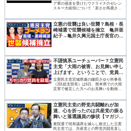
ア軍の侵攻を受けたウクライナのゼレン
スキー大統領について「若さが馬鹿さと
なった」と中傷する投稿を行い、批判を
受け削除していたことがわかった。末松
義規 衆議院議員(西東京･小平･国分寺)
立憲の世襲は良い世襲？島根・長
KSLチャンネル
【東京19区】ゼレン...
崎補選で世襲候補を擁立 亀井亜
紀子→亀井久興元国土庁長官の
娘 山田勝彦→山田正彦元農水大
臣の息子
不謹慎系ユーチューバー？立憲民
政治・社会
主党「大雨の被害、お見舞い申し
上げます。ということで、党員を
募集中です。どうぞよろしく！」
立憲民主党宮城県連の鎌田さゆり幹事長
ヘラヘラと笑う動画を投稿
（2区総支部長）は6日、熊本県での大雨
災害で被災した方へのお見舞いを動画付
きでツイッターに投稿した。 しかし、
動画の主な内容は立憲民主党の「党員募
集」で、お見舞いを述べる前後では宮城2
立憲民主党の野党共闘離れが加
KSLマガジン
区の幹事長に就任した...
速、心を折ったのは共産党の振る
舞いと落選議員の惨状【マガジン
145号】
衆院選で現有議席を減らし敗北した立憲
民主党では、共産党との野党共闘見直し