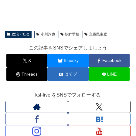
政治・社会
小川淳也
朝鮮学校
立憲民主党
この記事をSNSでシェアしましょう
X
Bluesky
Facebook
Threads
はてブ
LINE
ksl-live!をSNSでフォローする