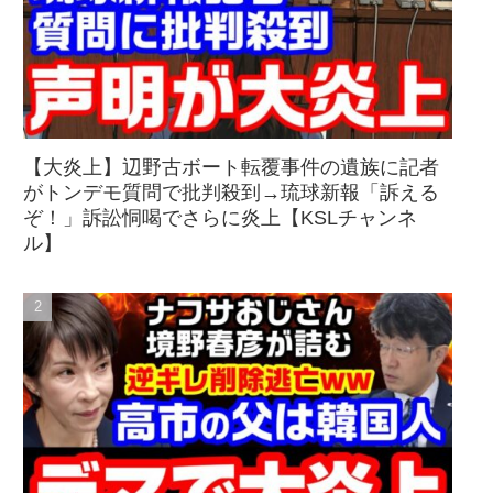
【大炎上】辺野古ボート転覆事件の遺族に記者
がトンデモ質問で批判殺到→琉球新報「訴える
ぞ！」訴訟恫喝でさらに炎上【KSLチャンネ
ル】