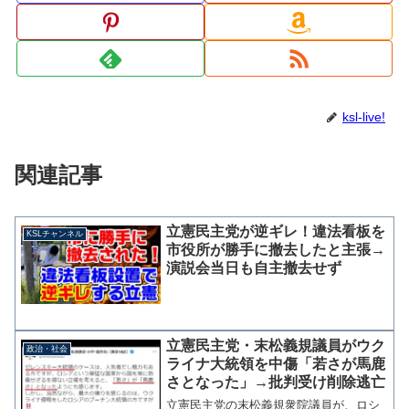
ksl-live!
関連記事
立憲民主党が逆ギレ！違法看板を
KSLチャンネル
市役所が勝手に撤去したと主張→
演説会当日も自主撤去せず
立憲民主党・末松義規議員がウク
政治・社会
ライナ大統領を中傷「若さが馬鹿
さとなった」→批判受け削除逃亡
立憲民主党の末松義規衆院議員が、ロシ