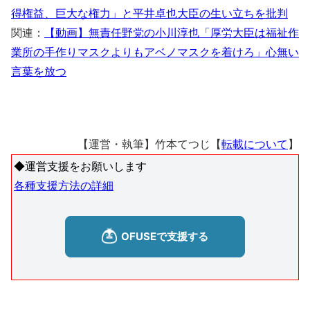
得権益、巨大な権力」と平井卓也大臣の生い立ちを批判
関連：
【動画】無責任野党の小川淳也「厚労大臣は福祉作
業所の手作りマスクよりもアベノマスクを着けろ」心無い
言葉を放つ
【運営・執筆】竹本てつじ【
転載について
】
◆運営支援をお願いします
各種支援方法の詳細