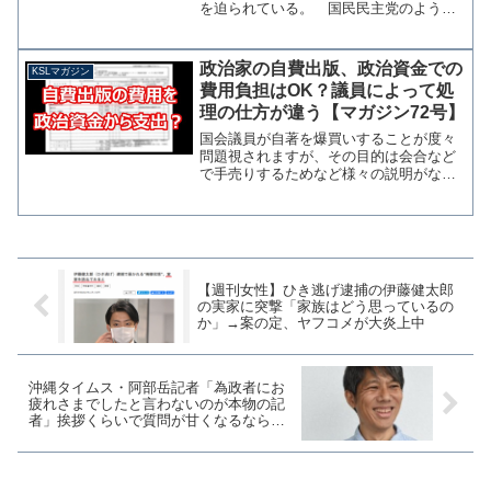
を迫られている。 国民民主党のように
「これまでの野党と一線を画す」とまで
はいかないが、立憲でも野党の国会対策
委員長会談を開催しないことを決めるな
政治家の自費出版、政治資金での
KSLマガジン
ど、選挙前のように共産党...
費用負担はOK？議員によって処
理の仕方が違う【マガジン72号】
国会議員が自著を爆買いすることが度々
問題視されますが、その目的は会合など
で手売りするためなど様々の説明がなさ
れている。正しく政治資金収支報告書に
記載すれば問題ないのですが、販売の実
態が不明であったり、数百万円分も買っ
ている場合は批判もされる...
【週刊女性】ひき逃げ逮捕の伊藤健太郎
の実家に突撃「家族はどう思っているの
か」→案の定、ヤフコメが大炎上中
沖縄タイムス・阿部岳記者「為政者にお
疲れさまでしたと言わないのが本物の記
者」挨拶くらいで質問が甘くなるなら記
者を辞めた方がいい