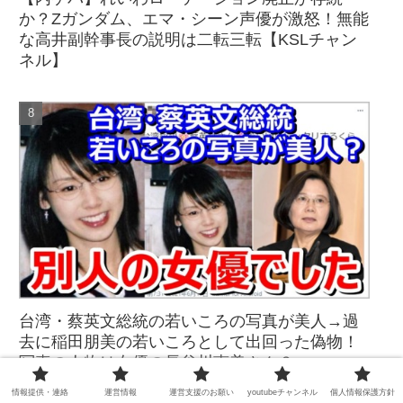
か？Zガンダム、エマ・シーン声優が激怒！無能
な高井副幹事長の説明は二転三転【KSLチャン
ネル】
台湾・蔡英文総統の若いころの写真が美人→過
去に稲田朋美の若いころとして出回った偽物！
写真の人物は女優の長谷川恵美さん？
情報提供・連絡
運営情報
運営支援のお願い
youtubeチャンネル
個人情報保護方針