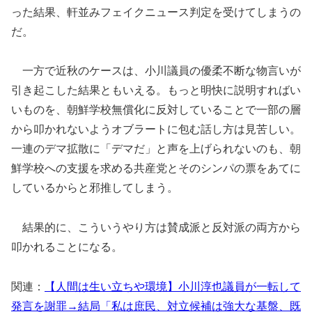
った結果、軒並みフェイクニュース判定を受けてしまうの
だ。
一方で近秋のケースは、小川議員の優柔不断な物言いが
引き起こした結果ともいえる。もっと明快に説明すればい
いものを、朝鮮学校無償化に反対していることで一部の層
から叩かれないようオブラートに包む話し方は見苦しい。
一連のデマ拡散に「デマだ」と声を上げられないのも、朝
鮮学校への支援を求める共産党とそのシンパの票をあてに
しているからと邪推してしまう。
結果的に、こういうやり方は賛成派と反対派の両方から
叩かれることになる。
関連：
【人間は生い立ちや環境】小川淳也議員が一転して
発言を謝罪→結局「私は庶民、対立候補は強大な基盤、既