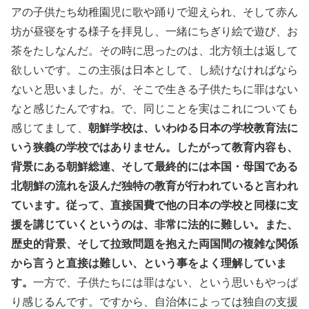
アの子供たち幼稚園児に歌や踊りで迎えられ、そして赤ん
坊が昼寝をする様子を拝見し、一緒にちぎり絵で遊び、お
茶をたしなんだ。その時に思ったのは、北方領土は返して
欲しいです。この主張は日本として、し続けなければなら
ないと思いました。が、そこで生きる子供たちに罪はない
なと感じたんですね。で、同じことを実はこれについても
感じてまして、
朝鮮学校は、いわゆる日本の学校教育法に
いう狭義の学校ではありません。したがって教育内容も、
背景にある朝鮮総連、そして最終的には本国・母国である
北朝鮮の流れを汲んだ独特の教育が行われていると言われ
ています。従って、直接国費で他の日本の学校と同様に支
援を講じていくというのは、非常に法的に難しい。また、
歴史的背景、そして拉致問題を抱えた両国間の複雑な関係
から言うと直接は難しい、という事をよく理解していま
す。
一方で、子供たちには罪はない、という思いもやっぱ
り感じるんです。ですから、自治体によっては独自の支援