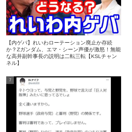
【内ゲバ】れいわローテーション廃止か存続
か？Zガンダム、エマ・シーン声優が激怒！無能
な高井副幹事長の説明は二転三転【KSLチャン
ネル】