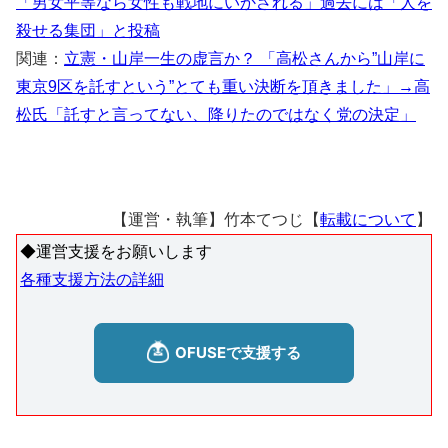
「男女平等なら女性も戦地にいかされる」過去には「人を
殺せる集団」と投稿
関連：
立憲・山岸一生の虚言か？ 「高松さんから”山岸に
東京9区を託すという”とても重い決断を頂きました」→高
松氏「託すと言ってない、降りたのではなく党の決定」
【運営・執筆】竹本てつじ【
転載について
】
◆運営支援をお願いします
各種支援方法の詳細