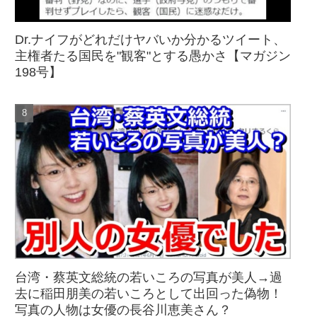
Dr.ナイフがどれだけヤバいか分かるツイート、
主権者たる国民を"観客"とする愚かさ【マガジン
198号】
台湾・蔡英文総統の若いころの写真が美人→過
去に稲田朋美の若いころとして出回った偽物！
写真の人物は女優の長谷川恵美さん？