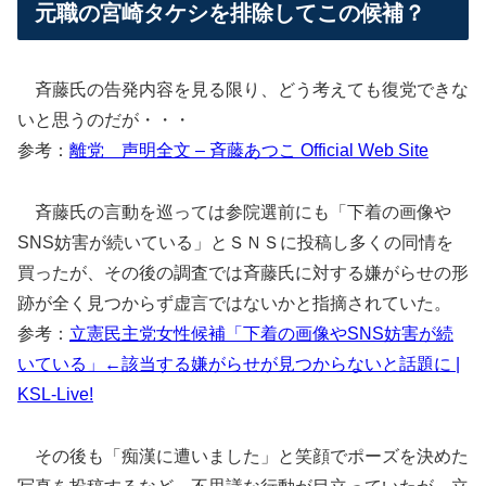
元職の宮崎タケシを排除してこの候補？
斉藤氏の告発内容を見る限り、どう考えても復党できな
いと思うのだが・・・
参考：
離党 声明全文 – 斉藤あつこ Official Web Site
斉藤氏の言動を巡っては参院選前にも「下着の画像や
SNS妨害が続いている」とＳＮＳに投稿し多くの同情を
買ったが、その後の調査では斉藤氏に対する嫌がらせの形
跡が全く見つからず虚言ではないかと指摘されていた。
参考：
立憲民主党女性候補「下着の画像やSNS妨害が続
いている」←該当する嫌がらせが見つからないと話題に |
KSL-Live!
その後も「痴漢に遭いました」と笑顔でポーズを決めた