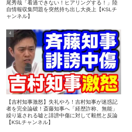
尾秀哉「看過できない！ヒアリングする！」陸
自情報収集問題を突然持ち出し大炎上【KSLチ
ャンネル】
【吉村知事激怒】失礼やろ！吉村知事が迷惑記
者を完全論破！斎藤知事へ「経歴詐称、無能」
繰り返される嘘と誹謗中傷に対して毅然と反論
【KSLチャンネル】