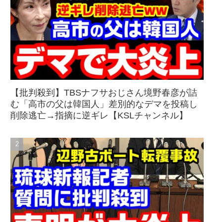
【批判殺到】TBSナフサおじさん境野春彦が詰
む「高市の父は韓国人」差別的なデマを投稿し
削除逃亡→指摘に逆ギレ【KSLチャンネル】