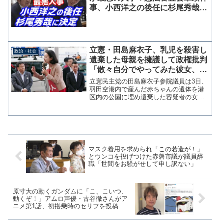
事、小西洋之の後任に杉尾秀哉が
決定
立憲・田島麻衣子、乳児を殺害し
政治・社会
遺棄した母親を擁護して政権批判
「散々自分でやってみた彼女、菅
政権も気付くべき」
立憲民主党の田島麻衣子参院議員は3日、
羽田空港内で産んだ赤ちゃんの遺体を港
区内の公園に埋め遺棄した容疑者の女性
に関して「まずは散々自分でやってみた
であろう彼女」と擁護して「その上で政
府がセーフティネットでお支えすると繰
り返す菅総理の公助哲学...
マスク着用を求められ「この若造が！」
とウンコを投げつけた赤磐市議が議員辞
職「世間をお騒がせして申し訳ない」
原寸大の動くガンダムに「こ、こいつ、
動くぞ！」アムロ声優・古谷徹さんがア
ニメ第1話、初搭乗時のセリフを投稿