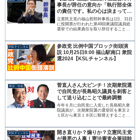
ど、選挙前のように共産党...
事長が辞任の意向か「執行部全体
の責任です。私の心は決まってい
ます」
立憲民主党の福山哲郎幹事長は1日、31日
に投開票が行われた第49回衆議院議員総
選挙での結果責任を取り辞任することを
示唆するツイッター投稿を行った。昨日
の総選挙で、立憲ならびに候補者にご支
援を賜った皆様に心から感謝申し上げま
参政党 比例中国ブロック街頭演
KSLチャンネル
す。96議席の獲得...
説 10月25日8:00 福山駅南口 衆院
選2024【KSLチャンネル】
菅直人さん大ピンチ！次期衆院選
政治・社会
で自民党が長島昭久議員を刺客と
して送り込むことで最終調整
今年６月に自民党に入党した長島昭久衆
院議員が、次期衆院選の選挙区を東京２
１区から東京１８区に鞍替えすることで
最終調整に入った。東京１８区では立憲
民主党の菅直人・元総理と激突すること
となる。長島氏は菅内閣で防衛政務官を
開き直りか？煽りか？立憲民主党
KSLチャンネル
務めていた。出典：長島昭...
が最悪の人事！憲法審査会筆頭幹