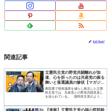
ksl-live!
関連記事
立憲民主党の野党共闘離れが加
KSLマガジン
速、心を折ったのは共産党の振る
舞いと落選議員の惨状【マガジン
145号】
衆院選で現有議席を減らし敗北した立憲
民主党では、共産党との野党共闘見直し
を迫られている。 国民民主党のように
「これまでの野党と一線を画す」とまで
はいかないが、立憲でも野党の国会対策
委員長会談を開催しないことを決めるな
【速報】立憲民主党の福山哲郎幹
政治・社会