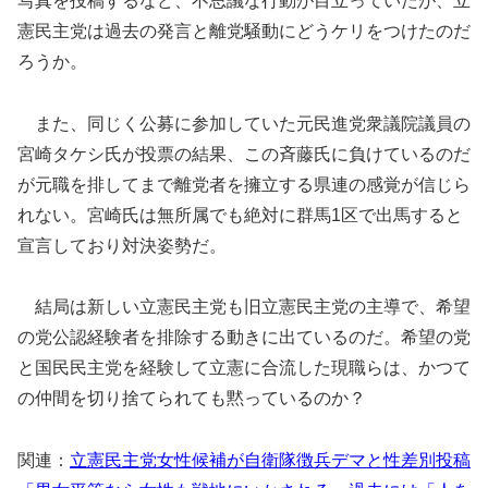
写真を投稿するなど、不思議な行動が目立っていたが、立
憲民主党は過去の発言と離党騒動にどうケリをつけたのだ
ろうか。
また、同じく公募に参加していた元民進党衆議院議員の
宮崎タケシ氏が投票の結果、この斉藤氏に負けているのだ
が元職を排してまで離党者を擁立する県連の感覚が信じら
れない。宮崎氏は無所属でも絶対に群馬1区で出馬すると
宣言しており対決姿勢だ。
結局は新しい立憲民主党も旧立憲民主党の主導で、希望
の党公認経験者を排除する動きに出ているのだ。希望の党
と国民民主党を経験して立憲に合流した現職らは、かつて
の仲間を切り捨てられても黙っているのか？
関連：
立憲民主党女性候補が自衛隊徴兵デマと性差別投稿