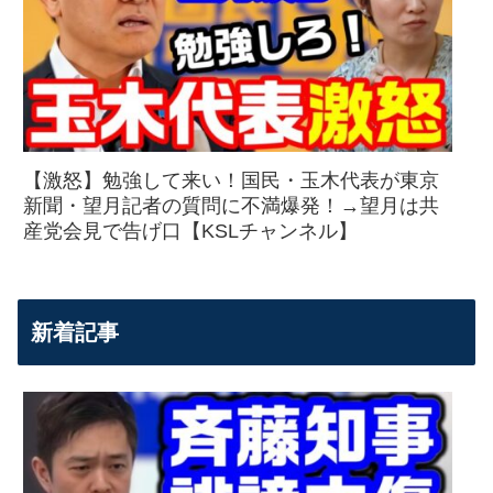
【激怒】勉強して来い！国民・玉木代表が東京
新聞・望月記者の質問に不満爆発！→望月は共
産党会見で告げ口【KSLチャンネル】
新着記事