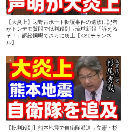
【大炎上】辺野古ボート転覆事件の遺族に記者
がトンデモ質問で批判殺到→琉球新報「訴える
ぞ！」訴訟恫喝でさらに炎上【KSLチャンネ
ル】
【批判殺到】熊本地震で自衛隊派遣→立憲・杉