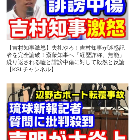
【吉村知事激怒】失礼やろ！吉村知事が迷惑記
者を完全論破！斎藤知事へ「経歴詐称、無能」
繰り返される嘘と誹謗中傷に対して毅然と反論
【KSLチャンネル】