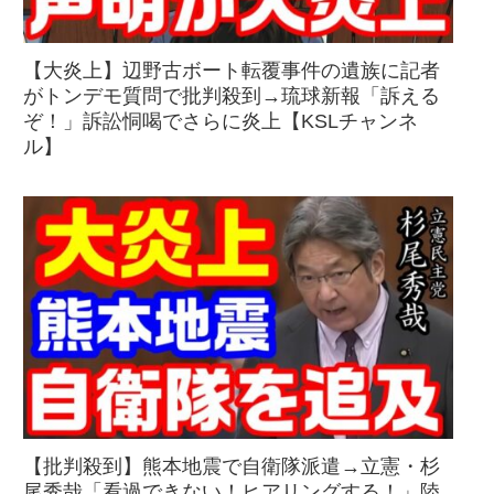
【大炎上】辺野古ボート転覆事件の遺族に記者
がトンデモ質問で批判殺到→琉球新報「訴える
ぞ！」訴訟恫喝でさらに炎上【KSLチャンネ
ル】
【批判殺到】熊本地震で自衛隊派遣→立憲・杉
尾秀哉「看過できない！ヒアリングする！」陸