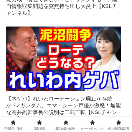
自情報収集問題を突然持ち出し大炎上【KSLチ
ャンネル】
【内ゲバ】れいわローテーション廃止か存続
か？Zガンダム、エマ・シーン声優が激怒！無能
な高井副幹事長の説明は二転三転【KSLチャン
ネル】
情報提供・連絡
運営情報
運営支援のお願い
youtubeチャンネル
個人情報保護方針