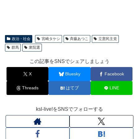
政治・社会
宮崎タケシ
斉藤あつこ
立憲民主党
群馬
衆院選
この記事をSNSでシェアしましょう
X
Bluesky
Facebook
Threads
はてブ
LINE
ksl-live!をSNSでフォローする