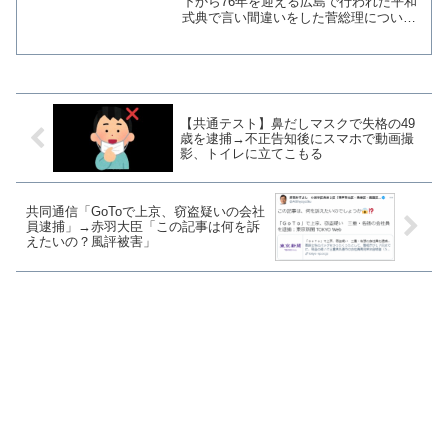
島」
下から76年を迎える広島で行われた平和
式典で言い間違いをした菅総理について
ツイッターで「誰にでも間違いはありま
す。でも、間違ってはいけない、とても
大切にしなくてはいけない言葉がありま
す」と批判した。誰に...
【共通テスト】鼻だしマスクで失格の49
歳を逮捕→不正告知後にスマホで動画撮
影、トイレに立てこもる
共同通信「GoToで上京、窃盗疑いの会社
員逮捕」→赤羽大臣「この記事は何を訴
えたいの？風評被害」