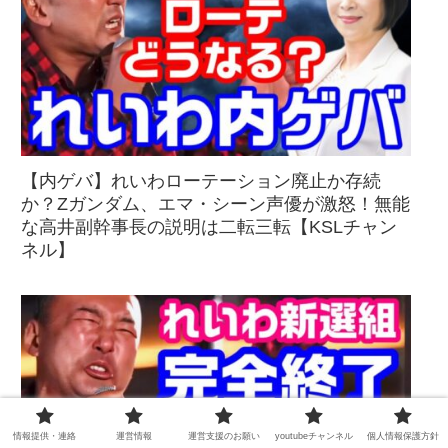
【内ゲバ】れいわローテーション廃止か存続
か？Zガンダム、エマ・シーン声優が激怒！無能
な高井副幹事長の説明は二転三転【KSLチャン
ネル】
情報提供・連絡
運営情報
運営支援のお願い
youtubeチャンネル
個人情報保護方針