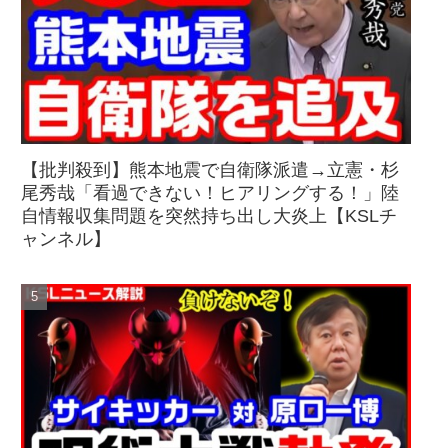
【批判殺到】熊本地震で自衛隊派遣→立憲・杉
尾秀哉「看過できない！ヒアリングする！」陸
自情報収集問題を突然持ち出し大炎上【KSLチ
ャンネル】