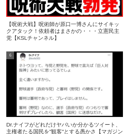
【呪術大戦】呪術師が原口一博さんにサイキッ
クアタック！依頼者はまさかの・・・立憲民主
党【KSLチャンネル】
Dr.ナイフがどれだけヤバいか分かるツイート、
主権者たる国民を"観客"とする愚かさ【マガジン