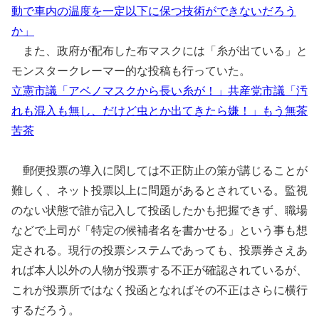
動で車内の温度を一定以下に保つ技術ができないだろう
か」
また、政府が配布した布マスクには「糸が出ている」と
モンスタークレーマー的な投稿も行っていた。
立憲市議「アベノマスクから長い糸が！」共産党市議「汚
れも混入も無し、だけど虫とか出てきたら嫌！」もう無茶
苦茶
郵便投票の導入に関しては不正防止の策が講じることが
難しく、ネット投票以上に問題があるとされている。監視
のない状態で誰が記入して投函したかも把握できず、職場
などで上司が「特定の候補者名を書かせる」という事も想
定される。現行の投票システムであっても、投票券さえあ
れば本人以外の人物が投票する不正が確認されているが、
これが投票所ではなく投函となればその不正はさらに横行
するだろう。