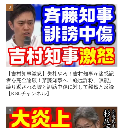
【吉村知事激怒】失礼やろ！吉村知事が迷惑記
者を完全論破！斎藤知事へ「経歴詐称、無能」
繰り返される嘘と誹謗中傷に対して毅然と反論
【KSLチャンネル】