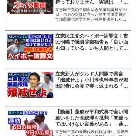
持っておりません」実際は→「質
問通告をいただいてませんので」
立憲民主党の早稲田ゆき衆議院議員が20
カットつなぎ合わせ編集
日、自身が質疑に立った厚生労働委員会
で加藤勝信厚労大臣が答弁拒否をしたか
のような動画をアップしていることがわ
かった。 実際は質問通告が無かったた
めに答えることができなかった場面で、
立憲民主党のヘイポー謝罪文！市
KSLチャンネル
早稲田氏の投稿した答弁...
民恫喝で議員辞職勧告も「良い面
も知っている、いち人間として助
けてあげたい」【KSLチャンネ
ル】
立憲新人がクルド人問題で暴言
KSLチャンネル
「殲滅せよ」小川淳也幹事長が堀
田記者に会見で突っ込まれる「ア
ウトです、ハッキリ言って」
【KSLチャンネル】
【動画】蓮舫が平和式典で言い間
政治・社会
違いをした菅総理を批判「間違っ
てはいけない言葉がある」→蓮舫
の過去発言「6日の長崎、9日の広
立憲民主党の蓮舫代表代行は6日、原爆投