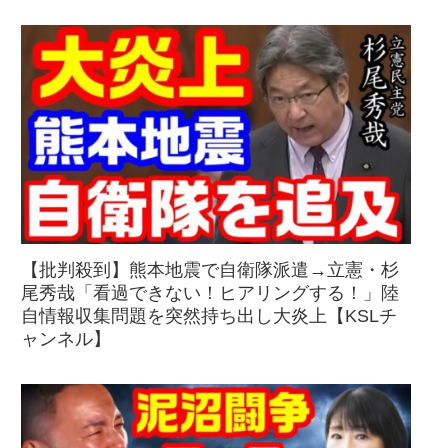
【批判殺到】熊本地震で自衛隊派遣→立憲・杉
尾秀哉「看過できない！ヒアリングする！」陸
自情報収集問題を突然持ち出し大炎上【KSLチ
ャンネル】