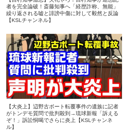
者を完全論破！斎藤知事へ「経歴詐称、無能」
繰り返される嘘と誹謗中傷に対して毅然と反論
【KSLチャンネル】
【大炎上】辺野古ボート転覆事件の遺族に記者
がトンデモ質問で批判殺到→琉球新報「訴える
ぞ！」訴訟恫喝でさらに炎上【KSLチャンネ
ル】