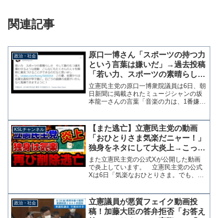
関連記事
原口一博さん「スポーツの持つ力
政治・社会
という言葉は嫌いだ」→過去投稿
「若い力、スポーツの素晴らし
さ、そして歌のもつ魂を震わせる
立憲民主党の原口一博衆院議員は6日、朝
感動、こんなにもたくさんの人々
日新聞に掲載されたミュージシャンの坂
本龍一さんの言葉「音楽の力は、1番嫌い
を瞬時に勇気づけることができ
な言葉」を引用したうえで「僕もスポー
る」
ツが大好きだが「スポーツの持つ力」と
いう言葉は、嫌いだ」とツイートした。
【また逃亡】立憲民主党の動画
KSLチャンネル
丸川五輪担当大臣の会...
「おひとりさま気楽だニャー！」
独身をネタにして大炎上→こっそ
り削除、無かったことに【KSLチ
また立憲民主党の公式Xが公開した動画
ャンネル】
で炎上しています。 立憲民主党の公式
Xは6日「気楽なおひとりさま。でも、ほ
んとに大丈夫？」という動画を投稿しま
したが、これがアンチではなく比較的立
憲民主党に近い層から批判が殺到し削除
立憲議員が悪質フェイク動画投
政治・社会
されたようです。 なぜ...
稿！加藤大臣の答弁拒否「お答え