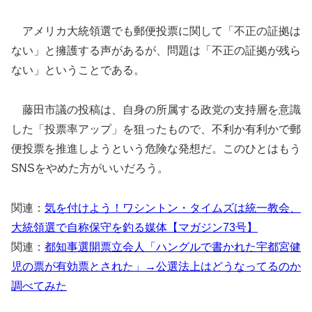
アメリカ大統領選でも郵便投票に関して「不正の証拠は
ない」と擁護する声があるが、問題は「不正の証拠が残ら
ない」ということである。
藤田市議の投稿は、自身の所属する政党の支持層を意識
した「投票率アップ」を狙ったもので、不利か有利かで郵
便投票を推進しようという危険な発想だ。このひとはもう
SNSをやめた方がいいだろう。
関連：
気を付けよう！ワシントン・タイムズは統一教会、
大統領選で自称保守を釣る媒体【マガジン73号】
関連：
都知事選開票立会人「ハングルで書かれた宇都宮健
児の票が有効票とされた」→公選法上はどうなってるのか
調べてみた