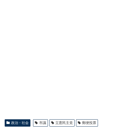
政治・社会
市議
立憲民主党
郵便投票