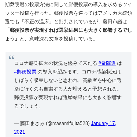
期衆院選の投票方法に関して郵便投票の導入を求めるツイ
ッター投稿を行った。郵便投票を巡ってはアメリカ大統領
選でも「不正の温床」と批判されているが、藤田市議は
「郵便投票が実現すれば選挙結果にも大きく影響するでし
ょう」
と、意味深な文章を投稿している。
コロナ感染拡大の状況を鑑みて来たる
#衆院選
は
#郵便投票
の導入を望みます。コロナ感染状況は
しばらく収束しないと思われ、高齢者を中心に選
挙に行くのも自粛する人が増えると予想される。
郵便投票が実現すれば選挙結果にも大きく影響す
るでしょう。
— 藤田まさみ (@masamifujita528)
January 17,
2021