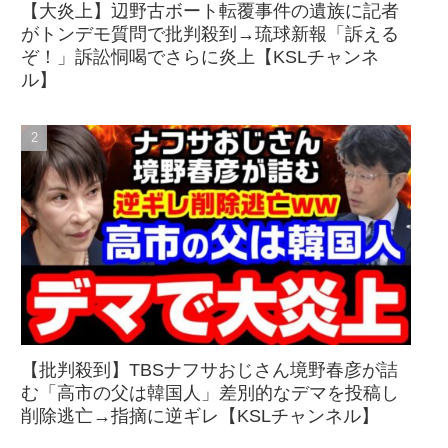
【大炎上】辺野古ボート転覆事件の遺族に記者
がトンデモ質問で批判殺到→琉球新報「訴える
ぞ！」訴訟恫喝でさらに炎上【KSLチャンネ
ル】
【批判殺到】TBSナフサおじさん境野春彦が詰
む「高市の父は韓国人」差別的なデマを投稿し
削除逃亡→指摘に逆ギレ【KSLチャンネル】