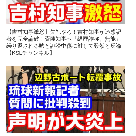
【吉村知事激怒】失礼やろ！吉村知事が迷惑記
者を完全論破！斎藤知事へ「経歴詐称、無能」
繰り返される嘘と誹謗中傷に対して毅然と反論
【KSLチャンネル】