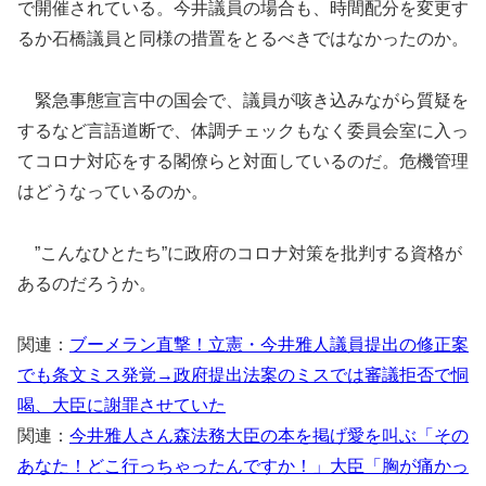
で開催されている。今井議員の場合も、時間配分を変更す
るか石橋議員と同様の措置をとるべきではなかったのか。
緊急事態宣言中の国会で、議員が咳き込みながら質疑を
するなど言語道断で、体調チェックもなく委員会室に入っ
てコロナ対応をする閣僚らと対面しているのだ。危機管理
はどうなっているのか。
”こんなひとたち”に政府のコロナ対策を批判する資格が
あるのだろうか。
関連：
ブーメラン直撃！立憲・今井雅人議員提出の修正案
でも条文ミス発覚→政府提出法案のミスでは審議拒否で恫
喝、大臣に謝罪させていた
関連：
今井雅人さん森法務大臣の本を掲げ愛を叫ぶ「その
あなた！どこ行っちゃったんですか！」大臣「胸が痛かっ