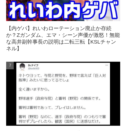
【内ゲバ】れいわローテーション廃止か存続
か？Zガンダム、エマ・シーン声優が激怒！無能
な高井副幹事長の説明は二転三転【KSLチャン
ネル】