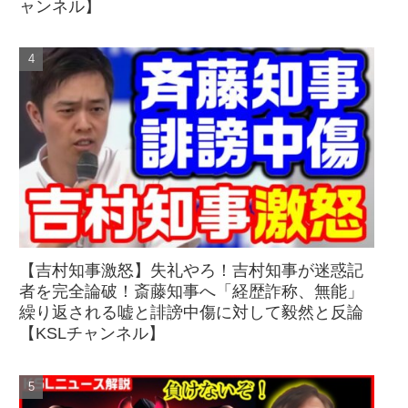
ャンネル】
【吉村知事激怒】失礼やろ！吉村知事が迷惑記
者を完全論破！斎藤知事へ「経歴詐称、無能」
繰り返される嘘と誹謗中傷に対して毅然と反論
【KSLチャンネル】