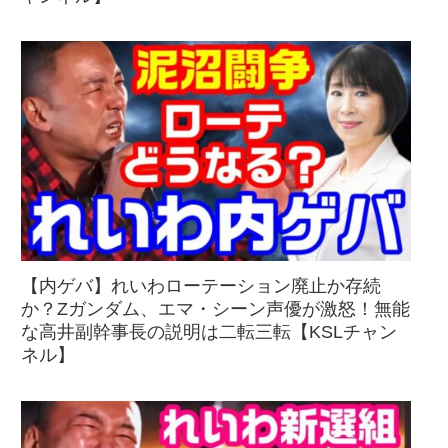
【内ゲバ】れいわローテーション廃止か存続
か？Zガンダム、エマ・シーン声優が激怒！無能
な高井副幹事長の説明は二転三転【KSLチャン
ネル】