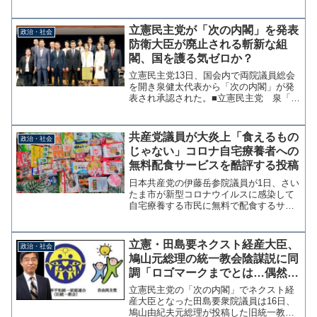
下のような発信を行った。どうやら共産
党にとって「国民」と「党員」の命には
区別があるようで、中国共産党と同じ発
立憲民主党が「次の内閣」を発表
政治・社会
想だ。国民と党員の命を守...
防衛大臣が廃止される斬新な組
閣、国を護る気ゼロか？
立憲民主党13日、国会内で両院議員総会
を開き泉健太代表から「次の内閣」が発
表され承認された。■立憲民主党 泉「次
の内閣」名簿（2022年9月13日）○ネクス
ト総理大臣 泉健太○ネクスト内閣官房長
官 長妻昭○ネクスト内閣府担当大臣（災
共産党議員が大炎上「食えるもの
政治・社会
害対策・...
じゃない」コロナ自宅療養者への
無料配食サービスを酷評する投稿
日本共産党の伊藤岳参院議員が1日、さい
たま市が新型コロナウイルスに感染して
自宅療養する市民に無料で配食するサー
ビスについて「カレー、やきとり、ソー
ス焼きそば…高熱にうなされている時
に、食えるものじゃない」とツイッター
立憲・田島要ネクスト経産大臣、
政治・社会
に写真付きで投稿し批判を...
鳩山元総理の統一教会陰謀説に同
調「ロゴマークまでとは…偶然の
一致とは思えません。もう本当に
立憲民主党の「次の内閣」でネクスト経
怖いですね…」
産大臣となった田島要衆院議員は16日、
鳩山由紀夫元総理が投稿した旧統一教会