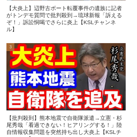
【大炎上】辺野古ボート転覆事件の遺族に記者
がトンデモ質問で批判殺到→琉球新報「訴える
ぞ！」訴訟恫喝でさらに炎上【KSLチャンネ
ル】
【批判殺到】熊本地震で自衛隊派遣→立憲・杉
尾秀哉「看過できない！ヒアリングする！」陸
自情報収集問題を突然持ち出し大炎上【KSLチ