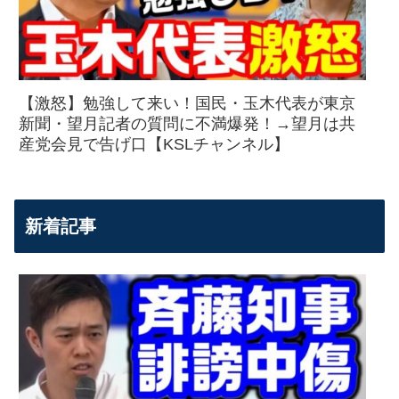
【激怒】勉強して来い！国民・玉木代表が東京
新聞・望月記者の質問に不満爆発！→望月は共
産党会見で告げ口【KSLチャンネル】
新着記事