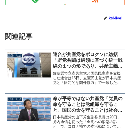
ksl-live!
関連記事
連合が共産党をボロクソに総括
政治・社会
「野党共闘は綱領に基づく統一戦
線の１つの形であり、共産主義社
会実現のための手段」「共産主義
衆院選で立憲民主党と国民民主党を支援
を目指す勢力から批判されるゆえ
した連合は16日、立憲民主党が日本共産
党と「限定的な閣外協力」で一致したこ
んは全くない」
とが一丸となって戦うことの困難さを増
長させたという統括をまとめた。連合が
衆院選総括「野党共闘は共産社会実現の
命が平等ではない共産党「党員の
政治・社会
手段」 - 産経ニュー...
命を守ることは党組織を守るこ
と。国民の命を守ることは社会的
責任」
日本共産党の山下芳生副委員長は20日、
党内通信を使った「全党への緊急の訴
え」で、コロナ禍での党活動について以