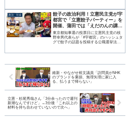
を巡る陰謀説に「確かにここまでくると
もう本当に怖いですね…」と同調し
た。 鳩山元総理の投稿は以前からSNS
餃子の政治利用！立憲民主党が宇
政治・社会
で流れている内容で、稚拙...
都宮で「立憲餃子パーティー」を
開催、蒲田では「えだのんの講演
を聞いて、蒲田名物羽根つき餃子
東京都知事選の投票日に立憲民主党の枝
を食べよう！」の企画
野幸男代表らが「#宇都宮」のハッシュタ
グで餃子の話題を投稿する公職選挙法の
脱法行為を行っていた問題。各方面から
批判の声に対して枝野代表は「他意はな
い」で逃げ切りを図ろうとしているが、
立憲民主党が餃子を政治...
維新・やながせ裕文議員「訪問員がNHK
のブランドを棄損、無理矢理に家に入
る、払うまで帰らない」
立憲・杉尾秀哉さん「3分余ったので週刊
新潮なんですけど」→3分後「これ以上の
材料を持ち合わせていないので次へ」