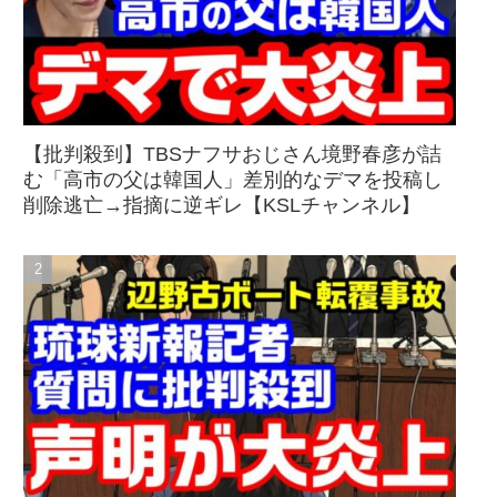
【批判殺到】TBSナフサおじさん境野春彦が詰
む「高市の父は韓国人」差別的なデマを投稿し
削除逃亡→指摘に逆ギレ【KSLチャンネル】