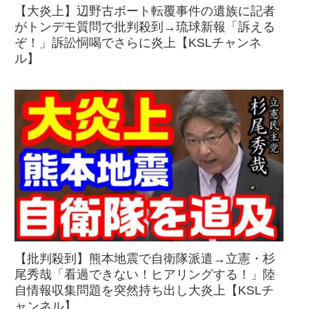
【大炎上】辺野古ボート転覆事件の遺族に記者
がトンデモ質問で批判殺到→琉球新報「訴える
ぞ！」訴訟恫喝でさらに炎上【KSLチャンネ
ル】
【批判殺到】熊本地震で自衛隊派遣→立憲・杉
尾秀哉「看過できない！ヒアリングする！」陸
自情報収集問題を突然持ち出し大炎上【KSLチ
ャンネル】