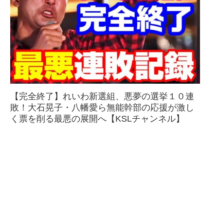
【完全終了】れいわ新選組、悪夢の選挙１０連
敗！大石晃子・八幡愛ら無能幹部の応援が激し
く票を削る最悪の展開へ【KSLチャンネル】