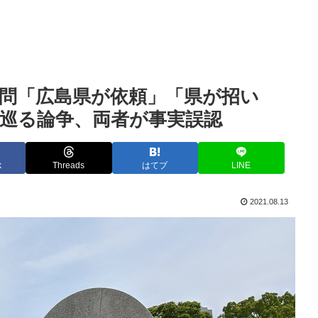
問「広島県が依頼」「県が招い
巡る論争、両者が事実誤認
k
Threads
はてブ
LINE
2021.08.13