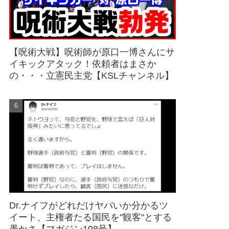
【呪術大戦】呪術師が原口一博さんにサ
イキックアタック！依頼者はまさか
の・・・立憲民主党【KSLチャンネル】
Dr.ナイフがどれだけヤバいか分かるツ
イート、主権者たる国民を"観客"とする