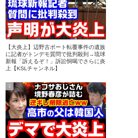
【大炎上】辺野古ボート転覆事件の遺族
に記者がトンデモ質問で批判殺到→琉球
新報「訴えるぞ！」訴訟恫喝でさらに炎
上【KSLチャンネル】