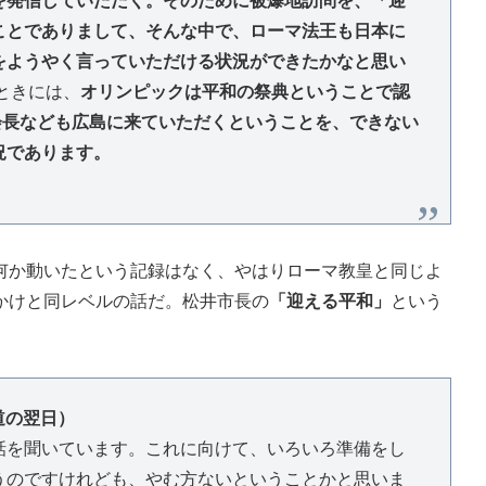
を発信していただく。そのために被爆地訪問を、「迎
ことでありまして、そんな中で、ローマ法王も日本に
をようやく言っていただける状況ができたかなと思い
のときには、
オリンピックは平和の祭典ということで認
会長なども広島に来ていただくということを、できない
況であります。
か動いたという記録はなく、やはりローマ教皇と同じよ
かけと同レベルの話だ。松井市長の
「迎える平和」
という
道の翌日）
話を聞いています。これに向けて、いろいろ準備をし
うのですけれども、やむ方ないということかと思いま