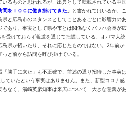
ているものと思われるが、出典として転載されている中国
訪問をＩＯＣに働き掛けてきた
」
と書かれてはいるが、こ
島県と広島市のスタンスとしてことあるごとに影響力のあ
ジであり、事実として県や市とは関係なくバッハ会長が広
絡を受けておらず報道を通じて把握している。オバマ大統
広島県が招いたり、それに応じたものではない。2年前か
ずっと前から訪問を呼び掛けている。
「勝手に来た」も不正確で、前述の通り招待した事実は
惑していたという事実はありません。また、新型コロナ感
実もなく、湯崎英彦知事は来広について「大きな意義があ