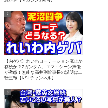
愚かさ【マガジン198号】
【内ゲバ】れいわローテーション廃止か
存続か？Zガンダム、エマ・シーン声優
が激怒！無能な高井副幹事長の説明は二
転三転【KSLチャンネル】