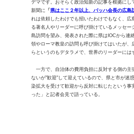
デマです。おそらく政治知新の記事を根拠にし
新聞に
「
県はここ２年以上、バッハ会長の広島
れは依頼したわけでも招いたわけでもなく、広
る著名人やリーダーに呼び掛けているメッセー
島訪問を望み、発表された際に県はIOCから連
領やローマ教皇の訪問も呼び掛けてはいたが、
らというのもデタラメで、世界のリーダーには
一方で、自治体の費用負担に反対する側の主張
ないが”歓迎”して迎えているので、県と市が迷
染拡大を受けて歓迎から反対に転じたという事
った」と記者会見で語っている。