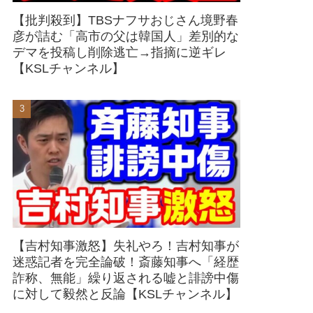
【批判殺到】TBSナフサおじさん境野春
彦が詰む「高市の父は韓国人」差別的な
デマを投稿し削除逃亡→指摘に逆ギレ
【KSLチャンネル】
【吉村知事激怒】失礼やろ！吉村知事が
迷惑記者を完全論破！斎藤知事へ「経歴
詐称、無能」繰り返される嘘と誹謗中傷
に対して毅然と反論【KSLチャンネル】