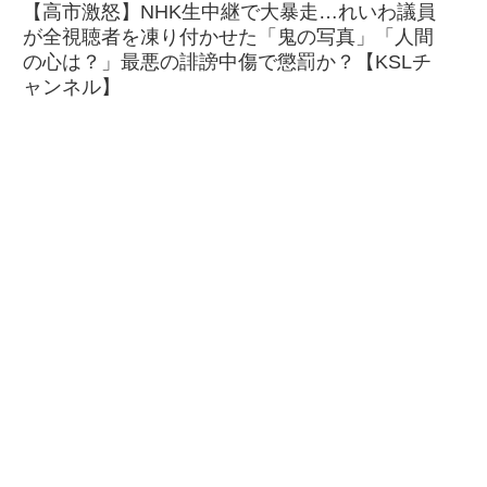
【高市激怒】NHK生中継で大暴走…れいわ議員
が全視聴者を凍り付かせた「鬼の写真」「人間
の心は？」最悪の誹謗中傷で懲罰か？【KSLチ
ャンネル】