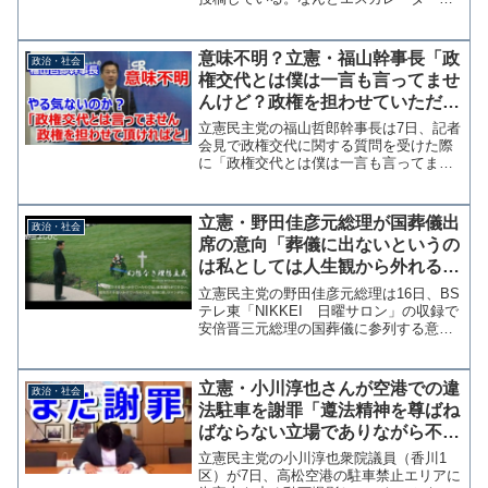
政治活動用の2連ポスターパネルを掲げ、
通行人に手を振っているのだ。ほらピカ
ピカ。清掃する人がいてみんなが安心し
意味不明？立憲・福山幹事長「政
政治・社会
て気持ちよく使えるエ...
権交代とは僕は一言も言ってませ
んけど？政権を担わせていただけ
ればと」
立憲民主党の福山哲郎幹事長は7日、記者
会見で政権交代に関する質問を受けた際
に「政権交代とは僕は一言も言ってませ
んけど？政権を担わせていただければ
と」と述べた。 ちょっと何言ってるか
意味がわからない。※テロップで6日とな
立憲・野田佳彦元総理が国葬儀出
政治・社会
っていますが正しくは7...
席の意向「葬儀に出ないというの
は私としては人生観から外れる」
野党支持者から猛バッシング
立憲民主党の野田佳彦元総理は16日、BS
テレ東「NIKKEI 日曜サロン」の収録で
安倍晋三元総理の国葬儀に参列する意向
を示した。野田元総理は「内閣総理大臣
の経験者は64人しかない。その重圧と孤
独を、私も短い期間だが味わっている。
立憲・小川淳也さんが空港での違
政治・社会
それを最も長...
法駐車を謝罪「遵法精神を尊ばね
ばならない立場でありながら不適
切だった」
立憲民主党の小川淳也衆院議員（香川1
区）が7日、高松空港の駐車禁止エリアに