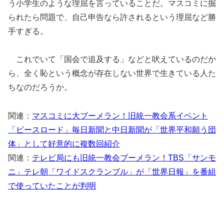
う小学生のような理屈を言っていることだ。マスコミに掘
られたら問題で、自己申告なら許されるという理屈など勝
手すぎる。
これでいて「国会で追及する」などと吠えているのだか
ら、全く恥という概念が存在しない世界で生きている人た
ちなのだろうか。
関連：
マスコミに大ブーメラン！旧統一教会系イベント
「ピースロード」毎日新聞と中日新聞が「世界平和願う団
体」として好意的に複数回紹介
関連：
テレビ局にも旧統一教会ブーメラン！TBS「サンモ
ニ」テレ朝「ワイドスクランブル」が「世界日報」を番組
で使っていたことが判明