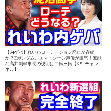
【内ゲバ】れいわローテーション廃止か存続
か？Zガンダム、エマ・シーン声優が激怒！無能
な高井副幹事長の説明は二転三転【KSLチャン
ネル】