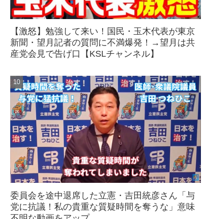
【激怒】勉強して来い！国民・玉木代表が東京
新聞・望月記者の質問に不満爆発！→望月は共
産党会見で告げ口【KSLチャンネル】
委員会を途中退席した立憲・吉田統彦さん「与
党に抗議！私の貴重な質疑時間を奪うな」意味
不明な動画をアップ