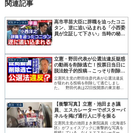
関連記事
高市早苗大臣に辞職を迫ったコニ
KSLチャンネル
タン、逆に追い込まれる「小西委
員が立証して下さい」当時の秘書
官らも文書を否定
立憲・野田代表が公選法違反疑惑
KSLチャンネル
の動画を削除逃亡！投票日当日に
脱法餃子的投稿→こっそり削除
【KSLチャンネル】
立憲民主党の野田佳彦代表が公選法違反
が疑われる投稿を削除して逃亡しまし
た。 野田代表は22日投開票の東京都議
選の応援を終え、動画でのコメントをX
に投稿しました。しかし、その投稿時間
は投票日当日の午前5時10分、しかも後方
【衝撃写真】立憲・池田まき議
政治・社会
で立憲民主党公認候補...
員、エスカレーターでポスターパ
ネルを掲げ通行人に手を振る
立憲民主党の池田まき衆院議員（北海道5
区）がフェイスブックに衝撃的な写真を
投稿している。なんとエスカレーターで