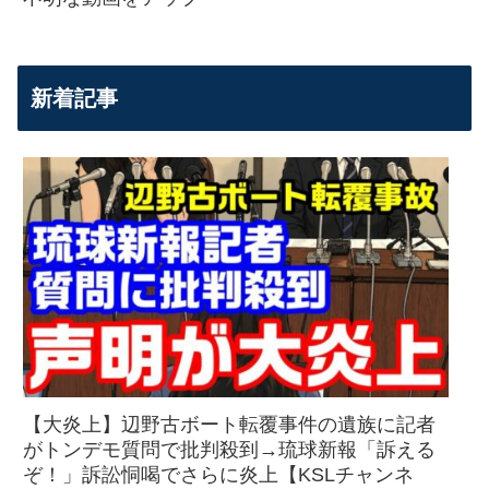
新着記事
【大炎上】辺野古ボート転覆事件の遺族に記者
がトンデモ質問で批判殺到→琉球新報「訴える
ぞ！」訴訟恫喝でさらに炎上【KSLチャンネ