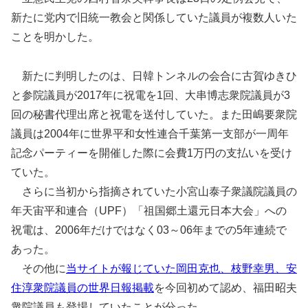
新たに党内で旧統一教会と関係していた議員が複数人いた
ことを明かした。
新たに判明したのは、日韓トンネルの会合に古賀ゆきひ
と参院議員が2017年に祝電を1回、大串博志衆院議員が3
回の秘書代理出席と祝電を送付していた。また田嶋要衆院
議員は2004年に世界平和女性連合千葉第一支部が一周年
記念パーティーを開催した際に会費1万円の支払いを受け
ていた。
さらに当初から指摘されていた小宮山泰子衆議院議員の
年天宙平和連合（UPF）「祖国郷土還元日本大会」への
祝電は、2006年だけではなく03～06年までの5年連続で
あった。
その他に
当サイトが報じていた岡田克也、枝野幸男、安
住淳衆院議員の世界日報掲載
を今回初めて認め、福田昭夫
衆院議員も登場していたことが分った。