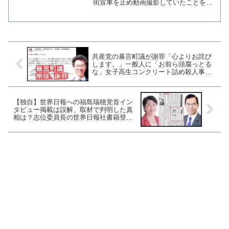
街宣車を止め動画撮影していたことを認
め謝罪した。小川氏は駐車時間は１、２
分の短時間であったことを説明したうえ
で、自らの行為について「遵法精神を尊
ばねばならない立場であ...
共産党の暴言町議が謝罪「心よりお詫び
します。」一般人に「お前ら頭腐っとる
な」女子高生コンクリート詰め殺人事件
に言及され激昂
【独自】世界日報への福島瑞穂党首イン
タビュー掲載は誤解、取材で判明した真
相は？志位委員長の世界日報社書籍登場
も調べてみると？