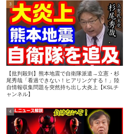
【批判殺到】熊本地震で自衛隊派遣→立憲・杉
尾秀哉「看過できない！ヒアリングする！」陸
自情報収集問題を突然持ち出し大炎上【KSLチ
ャンネル】