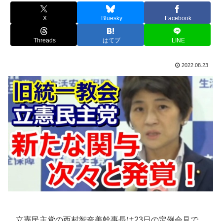
X
Bluesky
Facebook
Threads
はてブ
LINE
2022.08.23
立憲民主党の西村智奈美幹事長は23日の定例会見で、