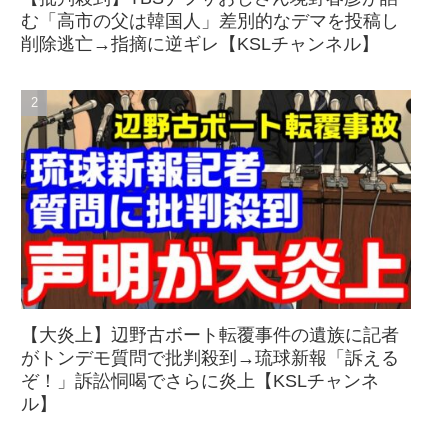
む「高市の父は韓国人」差別的なデマを投稿し
削除逃亡→指摘に逆ギレ【KSLチャンネル】
【大炎上】辺野古ボート転覆事件の遺族に記者
がトンデモ質問で批判殺到→琉球新報「訴える
ぞ！」訴訟恫喝でさらに炎上【KSLチャンネ
ル】