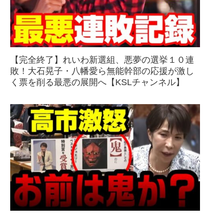
【完全終了】れいわ新選組、悪夢の選挙１０連
敗！大石晃子・八幡愛ら無能幹部の応援が激し
く票を削る最悪の展開へ【KSLチャンネル】