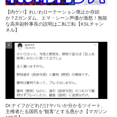
【内ゲバ】れいわローテーション廃止か存続
か？Zガンダム、エマ・シーン声優が激怒！無能
な高井副幹事長の説明は二転三転【KSLチャン
ネル】
Dr.ナイフがどれだけヤバいか分かるツイート、
主権者たる国民を"観客"とする愚かさ【マガジン