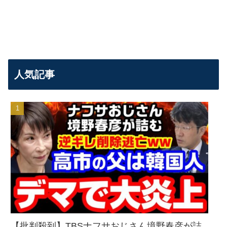
人気記事
【批判殺到】TBSナフサおじさん境野春彦が詰