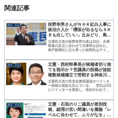
関連記事
枝野幸男さんがＮＨＫ紅白人事に
政治・社会
政治介入か「櫻坂が出るならＡＫ
Ｂも出していい」丘みどり、島津
亜矢もゴリ押し
立憲民主党の枝野幸男代表は22日、兵庫
県連の設立に合わせて兵庫県を訪れた。
神戸新聞社に立ち寄った枝野氏はデイリ
ースポーツの取材に対して『ＮＨＫ紅白
歌合戦』の出場選考に不満を漏らし「改
名から活動していない櫻坂が出て、活動
立憲・西村幹事長が候補者切り捨
政治・社会
が弱まっているとはいえ...
てを指示か？笠議員の投稿が波紋
複数候補擁立で苦戦する神奈川選
挙区、当選見込みの候補だけ応
立憲民主党の笠浩史衆院議員のツイッタ
援？
ー投稿が波紋を読んでいる。 笠氏は5日
にツイッターを更新し、現在行われてい
る参議院選挙神奈川県選挙について、党
が公認した2名の候補が厳しい情勢である
として「昨日党本部の西村幹事長が阿部
立憲・石垣のりこ議員が差別投
政治・社会
神奈川県連代表らと会...
稿、総理の言い間違いを揶揄「レ
ベルに合わせて、ふりがなを」→