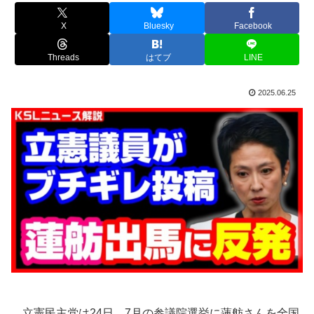
X
Bluesky
Facebook
Threads
はてブ
LINE
2025.06.25
立憲民主党は24日、7月の参議院選挙に蓮舫さんを全国