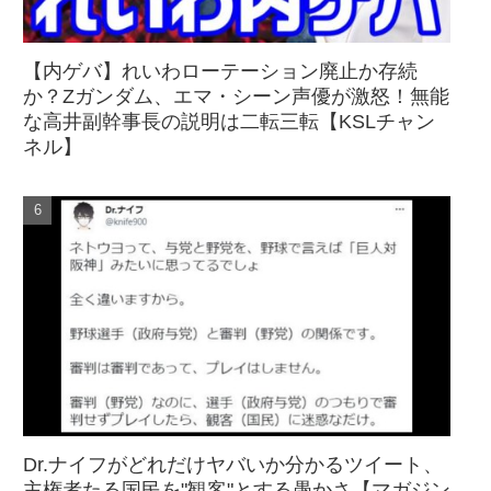
【内ゲバ】れいわローテーション廃止か存続
か？Zガンダム、エマ・シーン声優が激怒！無能
な高井副幹事長の説明は二転三転【KSLチャン
ネル】
Dr.ナイフがどれだけヤバいか分かるツイート、
主権者たる国民を"観客"とする愚かさ【マガジン