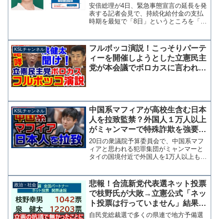
翌日、枝野代表と蓮舫が誤字で謝
安倍総理が4日、緊急事態宣言の延長を発
罪する地獄の連鎖
表する記者会見で、持続化給付金の支払
時期を最短で「8日」というところを「8
月」と言い間違え10分後に訂正したこと
が話題となっている。 これに関して立
憲民主党の石垣のりこ参院議員は「安倍
フルボッコ演説！こっそりパーテ
KSLチャンネル
首相のレベルに合わ...
ィーを開催しようとした立憲民主
党が本会議でボロカスに言われる
「この国を任せられない！」
中国系マフィアが高校生含む日本
KSLチャンネル
人を拉致監禁？外国人１万人以上
がミャンマーで特殊詐欺を強要さ
れている【KSLチャンネル】
20日の衆議院予算委員会で、中国系マフ
ィアと思われる犯罪集団がミャンマーと
タイの国境付近で外国人を1万人以上も監
禁し、特殊詐欺などを強要している問題
が取り上げられました。ここには日本人
も30人以上が監禁されているとみられ未
悲報！合流新党代表選ネット投票
政治・社会
成年者などをタイに...
で枝野氏が大敗→立憲公式「ネッ
ト投票は行っていません」結果を
受け入れず無かったことにする模
自民党総裁選で多くの県連で地方予備選