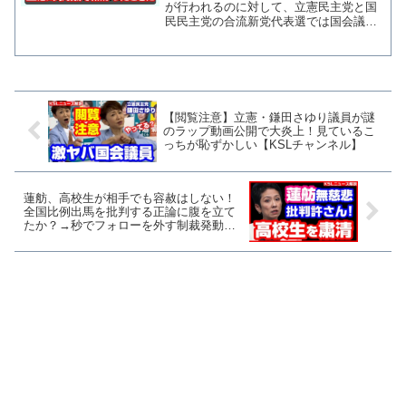
様
が行われるのに対して、立憲民主党と国
民民主党の合流新党代表選では国会議員
しか投票できないとして「立憲パートナ
ー＆国民サポーター」というnoteアカウ
ントが代表選ネット投票を開始した。参
考：野党代表選「ネッ...
【閲覧注意】立憲・鎌田さゆり議員が謎
のラップ動画公開で大炎上！見ているこ
っちが恥ずかしい【KSLチャンネル】
蓮舫、高校生が相手でも容赦はしない！
全国比例出馬を批判する正論に腹を立て
たか？→秒でフォローを外す制裁発動
【KSLチャンネル】