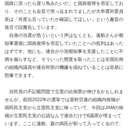
国政に戻ったら渡り鳥みたいだ」と国政復帰を否定してお
り、そのことも会見で突っ込まれてましたが大串選対委員
長は「何度も言っていたか確認してほしい」という趣旨の
発言で誤魔化しています。
自身の当選が危ういという声はなくとも、蓮舫さんが都
知事選後に国政復帰を否定していたことへの批判はあった
はずです。他にも、連合が小池都知事を支援したことに不
満を漏らすなど、そういった態度を取ったことは全国比例
の組織内議員や連合幹部の機嫌を損ねていることは容易に
想像できます。
自民党の不記載問題で立憲の比例票が伸びるかもしれま
せんが、前回2022年の選挙では基幹労連の組織内候補が
国民民主党から立憲民主党に移っていて、今回はJAMの候
補が立憲民主党の公認なんで連合だけで6議席が埋まって
います。ここに蓮舫、森の両氏が割って入ってくるので、