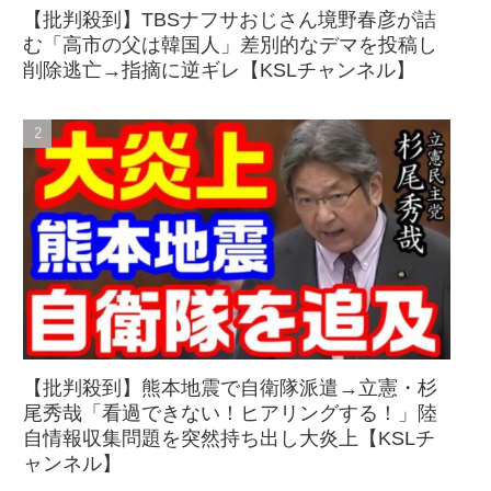
【批判殺到】TBSナフサおじさん境野春彦が詰
む「高市の父は韓国人」差別的なデマを投稿し
削除逃亡→指摘に逆ギレ【KSLチャンネル】
【批判殺到】熊本地震で自衛隊派遣→立憲・杉
尾秀哉「看過できない！ヒアリングする！」陸
自情報収集問題を突然持ち出し大炎上【KSLチ
ャンネル】