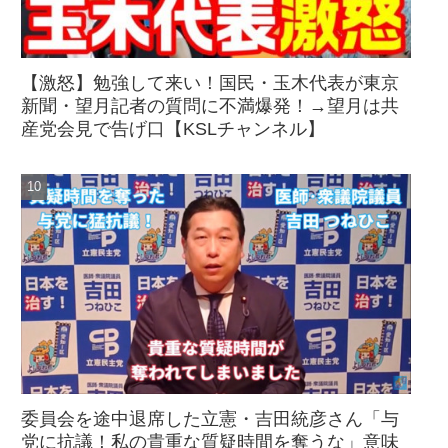
【激怒】勉強して来い！国民・玉木代表が東京
新聞・望月記者の質問に不満爆発！→望月は共
産党会見で告げ口【KSLチャンネル】
委員会を途中退席した立憲・吉田統彦さん「与
党に抗議！私の貴重な質疑時間を奪うな」意味