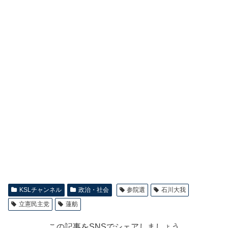
KSLチャンネル
政治・社会
参院選
石川大我
立憲民主党
蓮舫
この記事をSNSでシェアしましょう