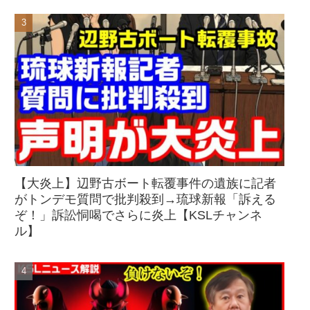
【大炎上】辺野古ボート転覆事件の遺族に記者
がトンデモ質問で批判殺到→琉球新報「訴える
ぞ！」訴訟恫喝でさらに炎上【KSLチャンネ
ル】