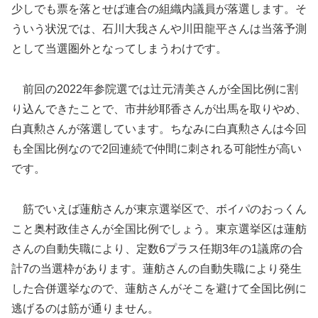
少しでも票を落とせば連合の組織内議員が落選します。そ
ういう状況では、石川大我さんや川田龍平さんは当落予測
として当選圏外となってしまうわけです。
前回の2022年参院選では辻元清美さんが全国比例に割
り込んできたことで、市井紗耶香さんが出馬を取りやめ、
白真勲さんが落選しています。ちなみに白真勲さんは今回
も全国比例なので2回連続で仲間に刺される可能性が高い
です。
筋でいえば蓮舫さんが東京選挙区で、ボイパのおっくん
こと奥村政佳さんが全国比例でしょう。東京選挙区は蓮舫
さんの自動失職により、定数6プラス任期3年の1議席の合
計7の当選枠があります。蓮舫さんの自動失職により発生
した合併選挙なので、蓮舫さんがそこを避けて全国比例に
逃げるのは筋が通りません。