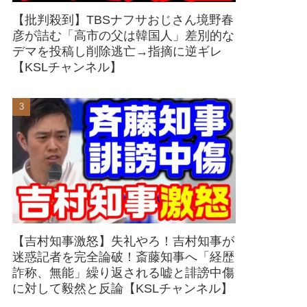
【批判殺到】TBSナフサおじさん境野春
彦が詰む「高市の父は韓国人」差別的な
デマを投稿し削除逃亡→指摘に逆ギレ
【KSLチャンネル】
【吉村知事激怒】失礼やろ！吉村知事が
迷惑記者を完全論破！斎藤知事へ「経歴
詐称、無能」繰り返される嘘と誹謗中傷
に対して毅然と反論【KSLチャンネル】