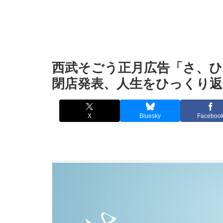
西武そごう正月広告「さ、
閉店発表、人生をひっくり返
X
Bluesky
Faceboo