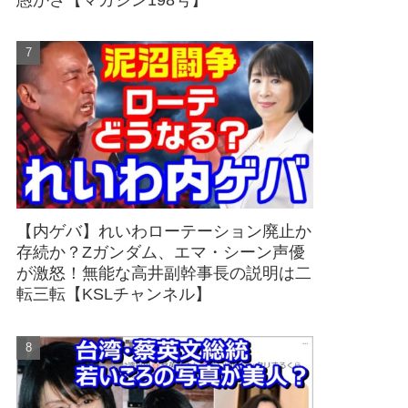
愚かさ【マガジン198号】
【内ゲバ】れいわローテーション廃止か
存続か？Zガンダム、エマ・シーン声優
が激怒！無能な高井副幹事長の説明は二
転三転【KSLチャンネル】