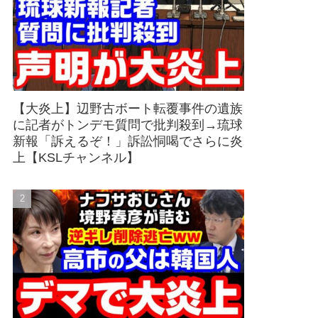
【大炎上】辺野古ボート転覆事件の遺族
に記者がトンデモ質問で批判殺到→琉球
新報「訴えるぞ！」訴訟恫喝でさらに炎
上【KSLチャンネル】