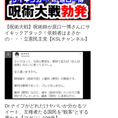
【呪術大戦】呪術師が原口一博さんにサ
イキックアタック！依頼者はまさか
の・・・立憲民主党【KSLチャンネル】
Dr.ナイフがどれだけヤバいか分かるツ
イート、主権者たる国民を"観客"とする