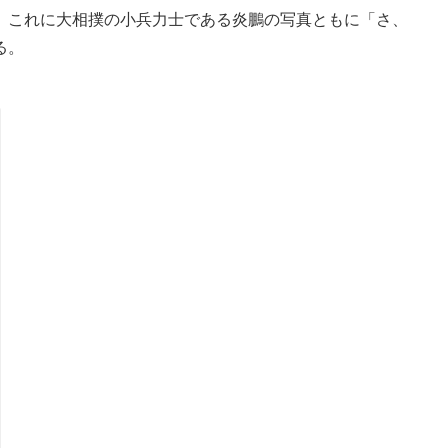
。これに大相撲の小兵力士である炎鵬の写真ともに「さ、
る。