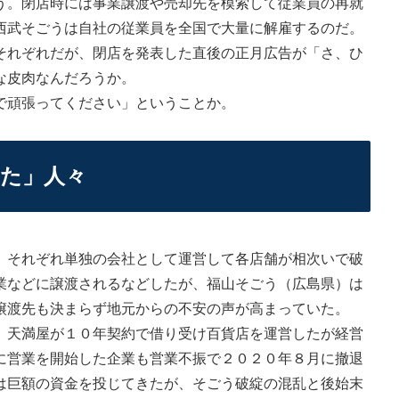
。閉店時には事業譲渡や売却先を模索して従業員の再就
西武そごうは自社の従業員を全国で大量に解雇するのだ。
それぞれだが、閉店を発表した直後の正月広告が「さ、ひ
な皮肉なんだろうか。
で頑張ってください」ということか。
た」人々
それぞれ単独の会社として運営して各店舗が相次いで破
業などに譲渡されるなどしたが、福山そごう（広島県）は
譲渡先も決まらず地元からの不安の声が高まっていた。
天満屋が１０年契約で借り受け百貨店を運営したが経営
に営業を開始した企業も営業不振で２０２０年８月に撤退
は巨額の資金を投じてきたが、そごう破綻の混乱と後始末