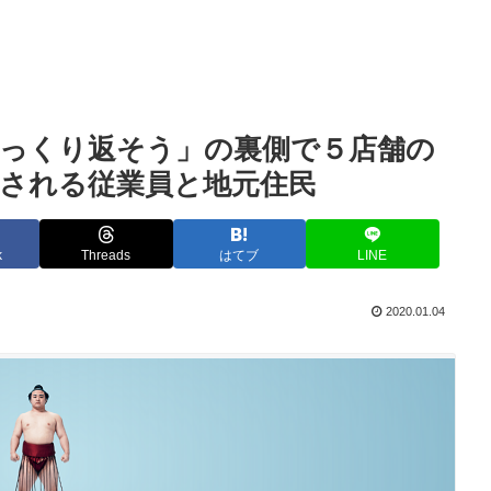
ひっくり返そう」の裏側で５店舗の
される従業員と地元住民
k
Threads
はてブ
LINE
2020.01.04