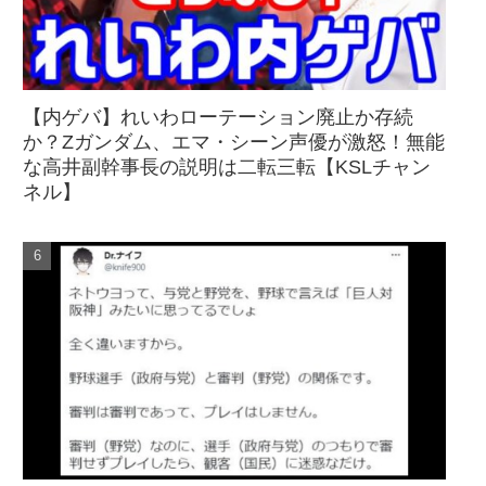
【内ゲバ】れいわローテーション廃止か存続
か？Zガンダム、エマ・シーン声優が激怒！無能
な高井副幹事長の説明は二転三転【KSLチャン
ネル】