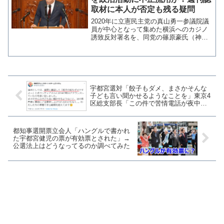
取材に本人が否定も残る疑問
2020年に立憲民主党の真山勇一参議院議
員が中心となって集めた横浜へのカジノ
誘致反対署名を、同党の篠原豪氏（神奈
川1区）が自身の政治活動に不正流用した
疑惑を週刊誌FRASHが報じている。 報
道によると、篠原氏は署名簿を秘書にエ
クセル入力させ...
宇都宮選対「餃子もダメ、まさかそんな
子ども言い聞かせるようなことを」東京4
区総支部長「この件で苦情電話が夜中ま
で」枝野代表のツイートに党内外から疑
問の声
都知事選開票立会人「ハングルで書かれ
た宇都宮健児の票が有効票とされた」→
公選法上はどうなってるのか調べてみた