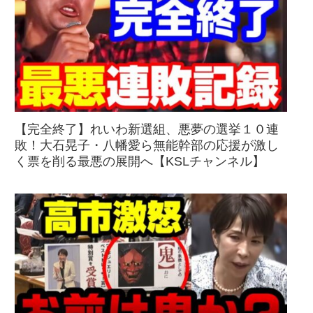
【完全終了】れいわ新選組、悪夢の選挙１０連
敗！大石晃子・八幡愛ら無能幹部の応援が激し
く票を削る最悪の展開へ【KSLチャンネル】