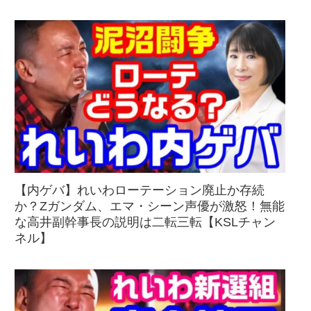
【内ゲバ】れいわローテーション廃止か存続
か？Zガンダム、エマ・シーン声優が激怒！無能
な高井副幹事長の説明は二転三転【KSLチャン
ネル】