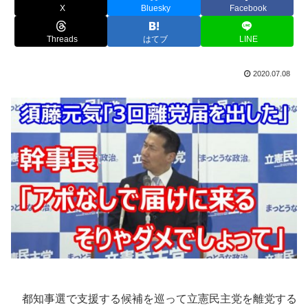
X
Bluesky
Facebook
Threads
はてブ
LINE
2020.07.08
都知事選で支援する候補を巡って立憲民主党を離党する