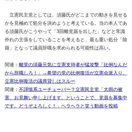
立憲民主党としては、須藤氏がどこまでの動きを見せる
かを見極めて処分を決めようと考えている。当の本人であ
る須藤氏がこうやって「3回離党届を出した」などと常識
外れの主張をしていることを考えると、最も重い処分「除
籍」となって議員辞職を求められる可能性は高い。
関連：
離党の須藤元気に立憲支持者が猛攻撃「比例なんだ
から辞職しろ！」→希望の党の比例復活が立憲会派入り、
立憲比例復活の議席貸しはスルー
関連：
不謹慎系ユーチューバー？立憲民主党「大雨の被
害、お見舞い申し上げます。ということで、党員を募集中
です。どうぞよろしく！」ヘラヘラと笑う動画を投稿