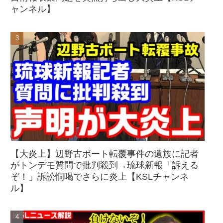
ャンネル】
【大炎上】辺野古ボート転覆事件の遺族に記者
がトンデモ質問で批判殺到→琉球新報「訴える
ぞ！」訴訟恫喝でさらに炎上【KSLチャンネ
ル】