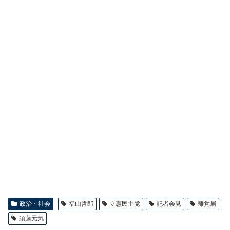
政治・社会
福山哲郎
立憲民主党
記者会見
離党届
須藤元気