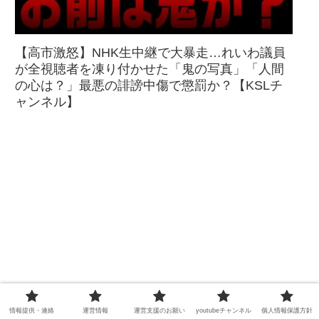
【高市激怒】NHK生中継で大暴走…れいわ議員
が全視聴者を凍り付かせた「鬼の写真」「人間
の心は？」最悪の誹謗中傷で懲罰か？【KSLチ
ャンネル】
情報提供・連絡
運営情報
運営支援のお願い
youtubeチャンネル
個人情報保護方針