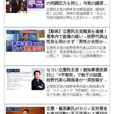
の同調圧力も同じ」与党の議席増
を望む国民の声に暴言
立憲民主党の岡本充功衆院議員（愛知9
区）は13日、NHKの世論調査で「今より
与党の議席が増えた方がいい」が22％あ
ったことについて「今より増えたらまさ
に一党独裁。北朝鮮がいいのか？金一族
支配がなぜ崩壊しないか不思議だが、日
【動画】立憲民主党職員を逮捕！
政治・社会
本の自民党支持の同...
電車内で盗撮の疑い→枝野代表は
性別も明かさず「男性か女性かと
分ける時代ではない」不敵な笑み
立憲民主党の枝野幸男代表は22日の記者
会見で、党本部職員が起こしたトラブル
に関して「詳細については捜査機関が最
終的にどう判断するかを含めて、被害者
のご意向も含めて発表できる段階で発表
する」と詳細を明かさなかった。 トラ
セコい立憲民主党！都知事選投票
政治・社会
ブルは21日の夜に福山...
日に「#宇都宮」で餃子の話題、
枝野代表ら関係者が一斉投稿する
もトレンド入りせず
立憲民主党の枝野幸男代表ら関係者が5
日、ツイッターで「#宇都宮」のハッシュ
タグを使い餃子の話題を一斉に投稿して
いる。これは立憲民主党が都知事選で応
援する宇都宮健児候補を応援する目的と
思われるが、公職選挙法では投票日当日
立憲・篠原豪氏がカジノ反対署名
政治・社会
の選挙運動を禁じており...
を政治活動に不正流用か？週刊誌