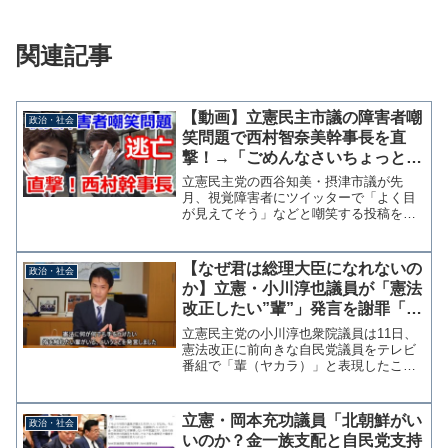
関連記事
【動画】立憲民主市議の障害者嘲
政治・社会
笑問題で西村智奈美幹事長を直
撃！→「ごめんなさいちょっと」
とだけ言い残しスタコラサッサと
立憲民主党の西谷知美・摂津市議が先
逃亡
月、視覚障害者にツイッターで「よく目
が見えてそう」などと嘲笑する投稿を行
い、謝罪する条件として「障害者である
証明書の提出」「自宅での障害確認」を
求めていた問題で、同党の西村智奈美幹
【なぜ君は総理大臣になれないの
政治・社会
事長を19日の街頭演説後に...
か】立憲・小川淳也議員が「憲法
改正したい”輩”」発言を謝罪「未
熟、不徳をお詫びしたい」
立憲民主党の小川淳也衆院議員は11日、
憲法改正に前向きな自民党議員をテレビ
番組で「輩（ヤカラ）」と表現したこと
について動画内で謝罪した。日曜日の報
道番組中の発言に関し、小川から反省と
謝罪があります。（小川淳也事務所）
立憲・岡本充功議員「北朝鮮がい
政治・社会
pic.twitter...
いのか？金一族支配と自民党支持