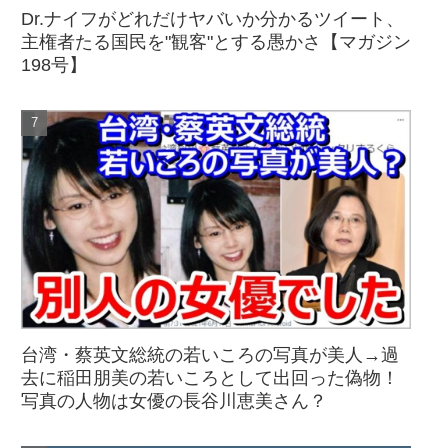
Dr.ナイフがどれだけヤバいか分かるツイート、
主権者たる国民を"観客"とする愚かさ【マガジン
198号】
台湾・蔡英文総統の若いころの写真が美人→過
去に稲田朋美の若いころとして出回った偽物！
写真の人物は女優の長谷川恵美さん？