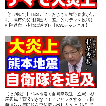
【批判殺到】TBSナフサおじさん境野春彦が詰
む「高市の父は韓国人」差別的なデマを投稿し
削除逃亡→指摘に逆ギレ【KSLチャンネル】
【批判殺到】熊本地震で自衛隊派遣→立憲・杉
尾秀哉「看過できない！ヒアリングする！」陸
自情報収集問題を突然持ち出し大炎上【KSLチ