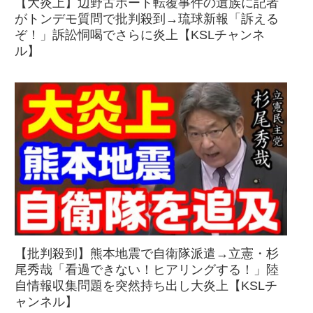
【大炎上】辺野古ボート転覆事件の遺族に記者
がトンデモ質問で批判殺到→琉球新報「訴える
ぞ！」訴訟恫喝でさらに炎上【KSLチャンネ
ル】
【批判殺到】熊本地震で自衛隊派遣→立憲・杉
尾秀哉「看過できない！ヒアリングする！」陸
自情報収集問題を突然持ち出し大炎上【KSLチ
ャンネル】