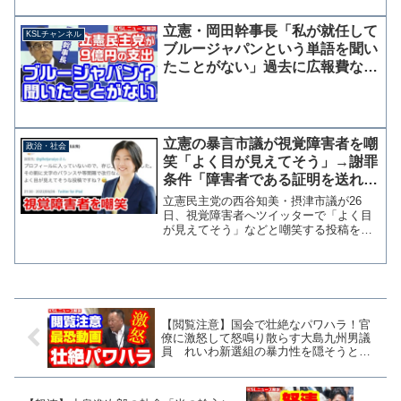
恫喝したとされる立憲民主党の石川大我
参院議員が、疑惑について問い合わせを
立憲・岡田幹事長「私が就任して
KSLチャンネル
行った有権者のツイッタ...
ブルージャパンという単語を聞い
たことがない」過去に広報費など
9億円の支出、現在は関係解消
か？
立憲の暴言市議が視覚障害者を嘲
政治・社会
笑「よく目が見えてそう」→謝罪
条件「障害者である証明を送れ」
「ご自宅までお伺いし確認する」
立憲民主党の西谷知美・摂津市議が26
日、視覚障害者へツイッターで「よく目
が見えてそう」などと嘲笑する投稿を行
い、謝罪条件として自宅での障害確認を
提示していたことが分かった。 西谷市
議は当初、相手が視覚障害者とは知らず
に「漢字変換してください...
【閲覧注意】国会で壮絶なパワハラ！官
僚に激怒して怒鳴り散らす大島九州男議
員 れいわ新選組の暴力性を隠そうとも
せず【KSLチャンネル】