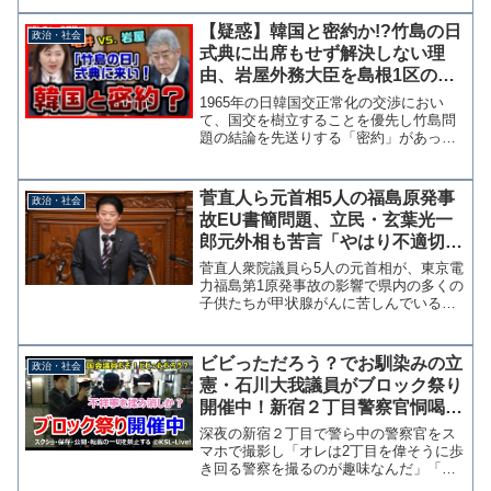
トから！」とＳＮＳに投稿した。 しか
し、実際の給付金サイトを確認すると
【疑惑】韓国と密約か!?竹島の日
政治・社会
「ネット環境が無いひと」...
式典に出席もせず解決しない理
由、岩屋外務大臣を島根1区の亀
井亜紀子が追及【KSLチャンネ
1965年の日韓国交正常化の交渉におい
ル】
て、国交を樹立することを優先し竹島問
題の結論を先送りする「密約」があった
とされる説について、立憲民主党の亀井
亜紀子議員が9日の外務委員会で岩屋毅外
務大臣の見解を質しています。 亀井議
菅直人ら元首相5人の福島原発事
政治・社会
員は島根県選出の議員...
故EU書簡問題、立民・玄葉光一
郎元外相も苦言「やはり不適切
で、現時点では言い過ぎだと思
菅直人衆院議員ら5人の元首相が、東京電
う」
力福島第1原発事故の影響で県内の多くの
子供たちが甲状腺がんに苦しんでいると
いう書簡をEU（欧州連合）欧州委員会に
送っていた問題で、立憲民主党の玄葉光
一郎元外相が夕刊フジのインタビューで
ビビっただろう？でお馴染みの立
政治・社会
苦言を呈している。...
憲・石川大我議員がブロック祭り
開催中！新宿２丁目警察官恫喝疑
惑のもみ消しに躍起
深夜の新宿２丁目で警ら中の警察官をス
マホで撮影し「オレは2丁目を偉そうに歩
き回る警察を撮るのが趣味なんだ」「オ
レは国会議員だぞ！ビビっただろう」と