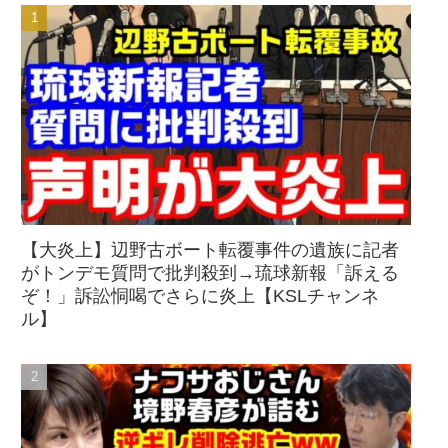
【大炎上】辺野古ボート転覆事件の遺族に記者
がトンデモ質問で批判殺到→琉球新報「訴える
ぞ！」訴訟恫喝でさらに炎上【KSLチャンネ
ル】