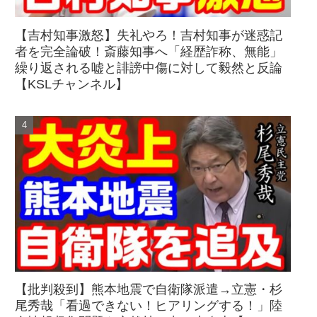
【吉村知事激怒】失礼やろ！吉村知事が迷惑記
者を完全論破！斎藤知事へ「経歴詐称、無能」
繰り返される嘘と誹謗中傷に対して毅然と反論
【KSLチャンネル】
【批判殺到】熊本地震で自衛隊派遣→立憲・杉
尾秀哉「看過できない！ヒアリングする！」陸