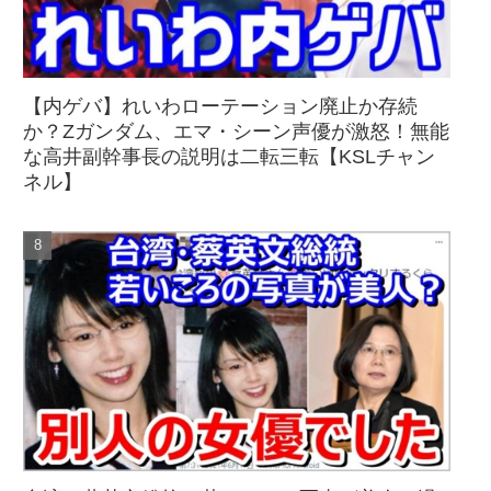
【内ゲバ】れいわローテーション廃止か存続
か？Zガンダム、エマ・シーン声優が激怒！無能
な高井副幹事長の説明は二転三転【KSLチャン
ネル】