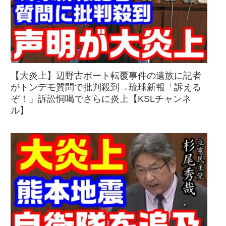
【大炎上】辺野古ボート転覆事件の遺族に記者
がトンデモ質問で批判殺到→琉球新報「訴える
ぞ！」訴訟恫喝でさらに炎上【KSLチャンネ
ル】