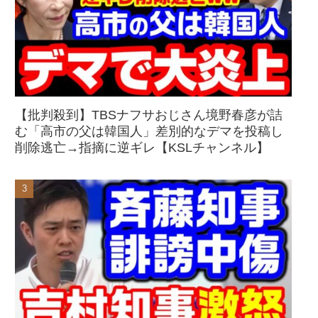
【批判殺到】TBSナフサおじさん境野春彦が詰
む「高市の父は韓国人」差別的なデマを投稿し
削除逃亡→指摘に逆ギレ【KSLチャンネル】