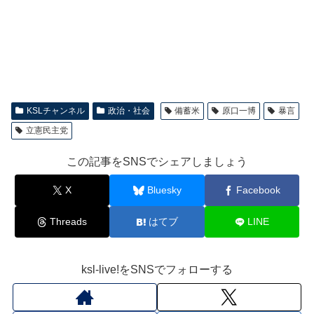
KSLチャンネル
政治・社会
備蓄米
原口一博
暴言
立憲民主党
この記事をSNSでシェアしましょう
X
Bluesky
Facebook
Threads
はてブ
LINE
ksl-live!をSNSでフォローする