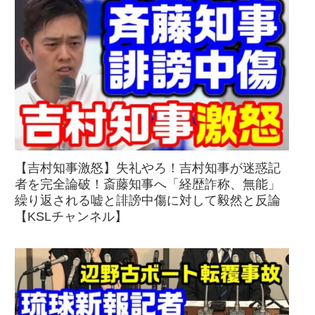
【吉村知事激怒】失礼やろ！吉村知事が迷惑記
者を完全論破！斎藤知事へ「経歴詐称、無能」
繰り返される嘘と誹謗中傷に対して毅然と反論
【KSLチャンネル】