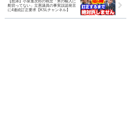
【怒涛】小泉進次郎の執念「米の輸入に
舵切ってない」立憲議員の事実誤認発言
に4連続訂正要求【KSLチャンネル】