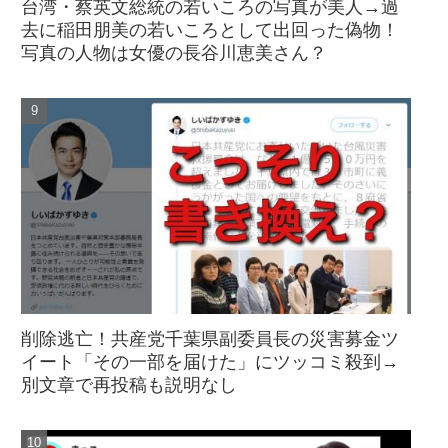
台湾・蔡英文総統の若いころの写真が美人→過
去に稲田朋美の若いころとして出回った偽物！
写真の人物は女優の長谷川恵美さん？
削除逃亡！共産党千葉県副委員長の災害募金ツ
イート「その一部を届けた」にツッコミ殺到→
別文章で再投稿も説明なし