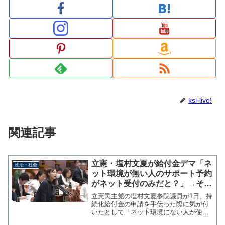
ksl-live!
関連記事
立憲・塩村文夏が給付金デマ「ネ
政治・社会
ット環境が無い人のサポート予約
がネット受付のみだと？」→そん
なこと何処にも書いてませんでし
立憲民主党の塩村文夏参院議員が1日、持
た
続化給付金の申請を手伝った際に気が付
いたとして「ネット環境にない人が使わ
ざるを得ない申請サポートの予約がネッ