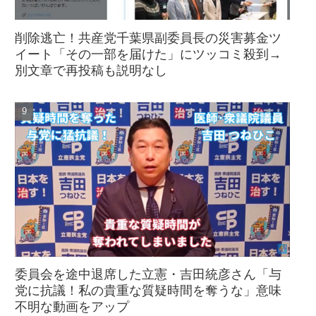
削除逃亡！共産党千葉県副委員長の災害募金ツ
イート「その一部を届けた」にツッコミ殺到→
別文章で再投稿も説明なし
委員会を途中退席した立憲・吉田統彦さん「与
党に抗議！私の貴重な質疑時間を奪うな」意味
不明な動画をアップ