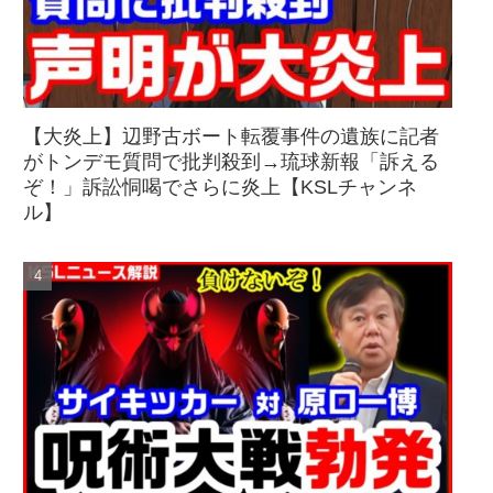
【大炎上】辺野古ボート転覆事件の遺族に記者
がトンデモ質問で批判殺到→琉球新報「訴える
ぞ！」訴訟恫喝でさらに炎上【KSLチャンネ
ル】