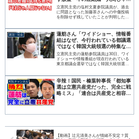
い」「気持ち悪い」
立憲民主党の塩村文夏参院議員が、過去
に問題となった加藤茶さんへの中傷投稿
を削除せず残していたことが判明した。
塩村氏はザ・ドリフターズの加藤茶さん
と仲本工事さんの年の差結婚について
「気持ち悪い」と中傷し、それに対して
蓮舫さん「ワイドショー、情報番
政治・社会
一般人が同調したことにコメ...
組はなぜ、今行われている都議選
ではなく韓国大統領選の特集なん
だろう」
立憲民主党の蓮舫参院議員は30日、ワイ
ドショーや情報番組が現在行われている
東京都議会選挙ではなく韓国大統領選を
報道していることに疑問を呈した。素朴
な疑問。ワイドショー、情報番組はな
ぜ、今行われている都議選ではなく韓国
辛辣！国民・榛葉幹事長「都知事
KSLチャンネル
大統領選の特集なんだろう...
選は立憲共産党だった、完全に戦
略ミス」「連合は共産党と相容れ
ない」芳野会長を批判する議員に
苦言【KSLチャンネル】
【動画】辻元清美さんが情緒不安定？質