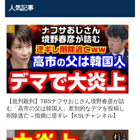
人気記事
【批判殺到】TBSナフサおじさん境野春彦が詰
む「高市の父は韓国人」差別的なデマを投稿し
削除逃亡→指摘に逆ギレ【KSLチャンネル】