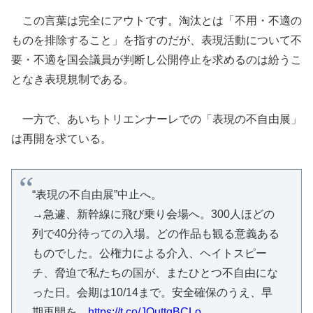
この言葉は完全にアウトです。淘汰とは「不用・不適の
ものを排除すること」を指すのだが、表現活動について不
要・不適を国会議員が判断し公開停止を求めるのは紛うこ
となき表現規制である。
一方で、あいちトリエンナーレでの「表現の不自由展」
は再開を求ている。
“表現の不自由展”中止へ。
→急遽、新幹線に飛び乗り会場へ。300人ほどの
列で40分待っての入場。どの作品も観る意義ある
ものでした。公権力による介入、ヘイトスピー
チ、脅迫で私たちの国が、またひとつ不自由にな
った日。会期は10/14まで。安全確保のうえ、早
期再開を。
https://t.co/JQuttqBCLo