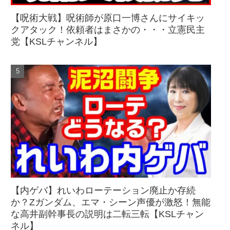
【呪術大戦】呪術師が原口一博さんにサイキッ
クアタック！依頼者はまさかの・・・立憲民主
党【KSLチャンネル】
【内ゲバ】れいわローテーション廃止か存続
か？Zガンダム、エマ・シーン声優が激怒！無能
な高井副幹事長の説明は二転三転【KSLチャン
ネル】