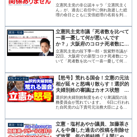
ない安倍さんを心配するつもりで
立憲民主党の非公認キャラ「立憲民主く
記した」
ん」が、過去に在任中に倒れ急逝した総
理の命日とともに安倍総理の名前を列挙
し体調不安説をネタにした問題で、立憲
民主党公式ツイッターは関係性を否定し
たうえで「看過できない」として対応を
立憲民主党市議「死者数を比べて
政治・社会
求めたことを明かした。参...
一喜一憂して何が悪いんです
か？」大阪府のコロナ死者数に不
適切投稿
立憲民主党の段下季一郎・筑紫野市議が
22日、大阪府での新型コロナ死者数につ
いて「死者数を比べて一喜一憂して何が
悪いんですか？」とツイッターに投稿し
ていたことが分かった。死者数を比べて
一喜一憂して何が悪いんですか？政治は
【怒号】荒れる国会！立憲の元法
KSLチャンネル
結果といつも言うのは維...
相が延々と怒鳴り散らす！選択的
夫婦別姓の審議はカオス状態 自
民・山下貴司議員の質問中【KSL
選択的夫婦別姓制度をめぐり衆議院の法
チャンネル】
務委員会が荒れています。 6日に行われ
た自民党の山下貴司元法務大臣による質
疑では、民主党政権で法務大臣を務めた
平岡秀夫議員が大声で質問を妨害し続け
ています。そのダイジェスト、ほんの一
立憲・塩村あやか議員、加藤茶さ
政治・社会
部をご覧いただきますが...
んを中傷した過去の投稿を削除せ
ず放置 年の差結婚「人間じゃな