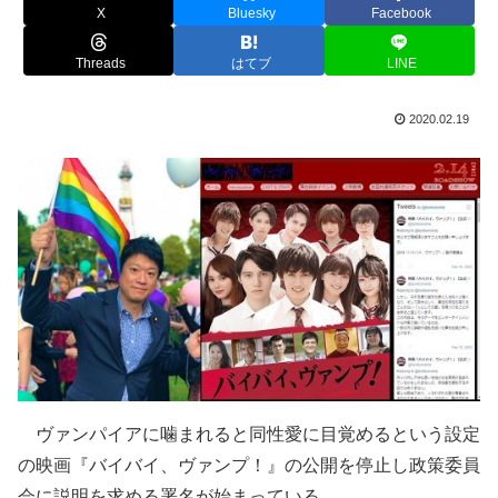
X
Bluesky
Facebook
Threads
はてブ
LINE
2020.02.19
ヴァンパイアに噛まれると同性愛に目覚めるという設定
の映画『バイバイ、ヴァンプ！』の公開を停止し政策委員
会に説明を求める署名が始まっている。