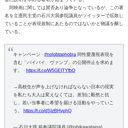
同映画に関しては賛否あり論争となっているが、この署
名を立憲民主党の石川大我参院議員がツイッターで拡散し
ていることが表現規制にあたるのではないかと物議を醸し
ている。
キャンペーン ·
#nolgbtqphobia
同性愛蔑視表現を
含む「バイバイ、ヴァンプ」の公開停止を求めま
す。 ·
https://t.co/W5GElTYfbO
→高校生が声を上げなければならない日本の現実
を私たち大人は変えなくては。差別に毅然と抗
し、若い当事者に希望を届ける活動をやっていこ
う。
https://t.co/dSIzBHvphQ
— 石川大我 前参議院議員 (@ishikawataiga)