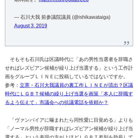
— 石川大我 前参議院議員 (@ishikawataiga)
August 3, 2019
そもそも石川氏は区議時代に「あの男性当選者を辞職さ
せればレズビアン候補が繰り上げ当選する」という工作計
画をグループＬＩＮＥに投稿しているではないですか。
参考：
立憲・石川大我議員の裏工作ＬＩＮＥが流出？区議
時代にＬＧＢＴ候補の繰り上げ当選を画策「本人に辞職す
るよう伝えて」市議会への抗議電話を依頼か？
「ヴァンパイアに噛まれたら同性愛に目覚める」よりも
「ノーマル男性が辞職すればレズビアン候補が繰り上げ当
選する」という表現の方がよほどＬＧＢＴ差別を助長して