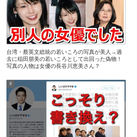
台湾・蔡英文総統の若いころの写真が美人→過
去に稲田朋美の若いころとして出回った偽物！
写真の人物は女優の長谷川恵美さん？