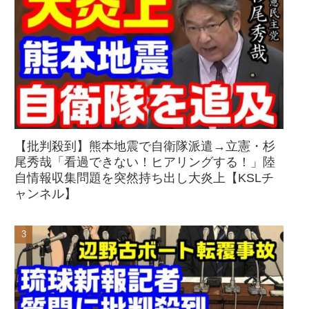
【批判殺到】熊本地震で自衛隊派遣→立憲・杉
尾秀哉「看過できない！ヒアリングする！」陸
自情報収集問題を突然持ち出し大炎上【KSLチ
ャンネル】