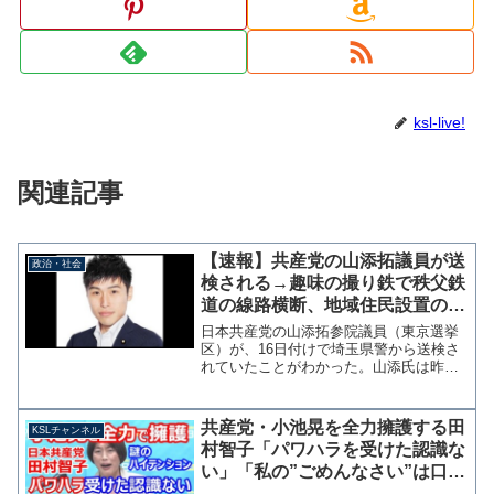
ksl-live!
関連記事
【速報】共産党の山添拓議員が送
政治・社会
検される→趣味の撮り鉄で秩父鉄
道の線路横断、地域住民設置の勝
手踏切か？
日本共産党の山添拓参院議員（東京選挙
区）が、16日付けで埼玉県警から送検さ
れていたことがわかった。山添氏は昨年
11月3日、休日を利用し趣味の鉄道写真を
撮るため長瀞町を訪れた際に、秩父鉄道
の線路を踏切以外の場所で横断したこと
共産党・小池晃を全力擁護する田
KSLチャンネル
が軽犯罪法違反にあ...
村智子「パワハラを受けた認識な
い」「私の”ごめんなさい”は口
癖」謎のハイテンションで延々と