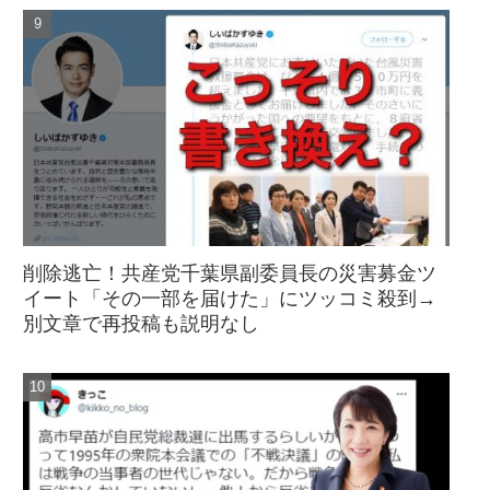
削除逃亡！共産党千葉県副委員長の災害募金ツ
イート「その一部を届けた」にツッコミ殺到→
別文章で再投稿も説明なし