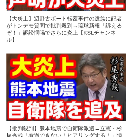
【大炎上】辺野古ボート転覆事件の遺族に記者
がトンデモ質問で批判殺到→琉球新報「訴える
ぞ！」訴訟恫喝でさらに炎上【KSLチャンネ
ル】
【批判殺到】熊本地震で自衛隊派遣→立憲・杉
尾秀哉「看過できない！ヒアリングする！」陸