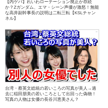
【内ゲバ】れいわローテーション廃止か存続
か？Zガンダム、エマ・シーン声優が激怒！無能
な高井副幹事長の説明は二転三転【KSLチャン
ネル】
台湾・蔡英文総統の若いころの写真が美人→過
去に稲田朋美の若いころとして出回った偽物！
写真の人物は女優の長谷川恵美さん？