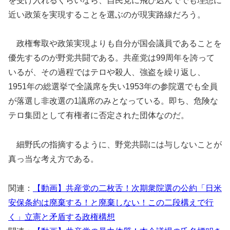
を受け入れるくらいなら、自民党に飛び込んででも理想に
近い政策を実現することを選ぶのが現実路線だろう。
政権奪取や政策実現よりも自分が国会議員であることを
優先するのが野党共闘である。共産党は99周年を誇って
いるが、その過程ではテロや殺人、強盗を繰り返し、
1951年の総選挙で全議席を失い1953年の参院選でも全員
が落選し非改選の1議席のみとなっている。即ち、危険な
テロ集団として有権者に否定された団体なのだ。
細野氏の指摘するように、野党共闘には与しないことが
真っ当な考え方である。
関連：
【動画】共産党の二枚舌！次期衆院選の公約「日米
安保条約は廃棄する！と廃棄しない！この二段構えで行
く」立憲と矛盾する政権構想