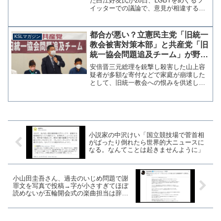
た白江好友氏が28日、LGBTをめぐるツ
イッターでの議論で、意見が相違する一
般アカウントに対して性自認を証明する
よう求めていたことがわかった。そこま
でおっしゃるなら、まずあなたがトラン
都合が悪い？立憲民主党「旧統一
KSLマガジン
スジェンダーかシスジ...
教会被害対策本部」と共産党「旧
統一協会問題追及チーム」が野党
合同ではない理由【マガジン181
安倍晋三元総理を銃撃し殺害した山上容
号】
疑者が多額な寄付などで家庭が崩壊した
として、旧統一教会への恨みを供述して
いる。これを受けて立憲民主党では「旧
統一教会被害対策本部」を、日本共産党
は「旧統一協会問題追及チーム」をほぼ
同時に立ち上げている。※...
小説家の中沢けい「国立競技場で菅首相
がばったり倒れたら世界的大ニュースに
なる。なんてことは起きませんように」
小山田圭吾さん、過去のいじめ問題で謝
罪文を写真で投稿→字が小さすぎてほぼ
読めないが五輪開会式の楽曲担当は辞任
しないらしい