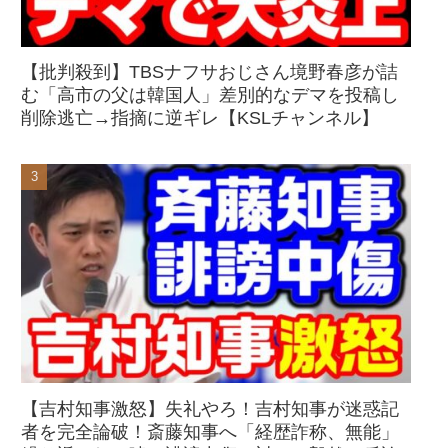
【批判殺到】TBSナフサおじさん境野春彦が詰
む「高市の父は韓国人」差別的なデマを投稿し
削除逃亡→指摘に逆ギレ【KSLチャンネル】
【吉村知事激怒】失礼やろ！吉村知事が迷惑記
者を完全論破！斎藤知事へ「経歴詐称、無能」