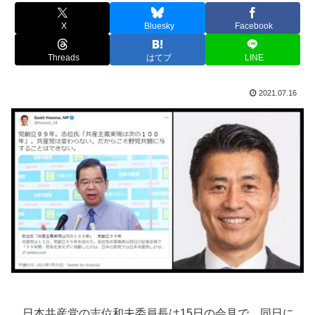
X
Bluesky
Facebook
Threads
はてブ
LINE
2021.07.16
日本共産党の志位和夫委員長は15日の会見で、同日に