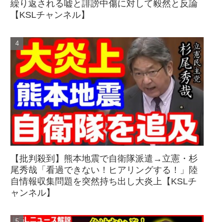
繰り返される嘘と誹謗中傷に対して毅然と反論
【KSLチャンネル】
【批判殺到】熊本地震で自衛隊派遣→立憲・杉
尾秀哉「看過できない！ヒアリングする！」陸
自情報収集問題を突然持ち出し大炎上【KSLチ
ャンネル】