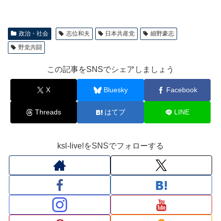
政治・社会
志位和夫
日本共産党
細野豪志
野党共闘
この記事をSNSでシェアしましょう
X
Bluesky
Facebook
Threads
はてブ
LINE
ksl-live!をSNSでフォローする