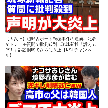
【大炎上】辺野古ボート転覆事件の遺族に記者
がトンデモ質問で批判殺到→琉球新報「訴える
ぞ！」訴訟恫喝でさらに炎上【KSLチャンネ
ル】