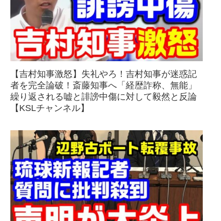
【吉村知事激怒】失礼やろ！吉村知事が迷惑記
者を完全論破！斎藤知事へ「経歴詐称、無能」
繰り返される嘘と誹謗中傷に対して毅然と反論
【KSLチャンネル】