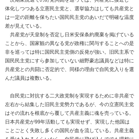
体化しつつある立憲民主党と、選挙協力はしても共産党と
は一定の距離を保ちたい国民民主党のあいだで明確な温度
差が見えている。
共産党が天皇制を否定し日米安保条約廃棄を掲げている
ことから、国家観の異なる党が政権に関与することへの是
非を巡っては特に国民民主党側の反発が強い。旧民主系で
国民民主党にすら参加していない細野豪志議員などは特に
共産党との共闘に否定的で、同様の理由で自民党入りを選
んだ議員は複数いる。
自民党に対抗する二大政党制を実現するために非共産で
左右から結集した旧民主党勢力であるが、今の立憲民主党
はその流れを根底から覆して共産主義に魂を売っている。
日本共産党が99年活動しても実現せず、実現した他国は
ことごとく失敗し多くの国民が血を流している。共産主義