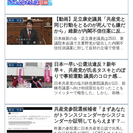
語る
【動画】足立康史議員「共産党と
政治・社会
同じ行動をとるのが死んでも嫌だ
から」維新が内閣不信任案に反対
する理由を明かす
日本維新の会・足立康史議員は25日、衆
議院本会議で主要野党が提出した内閣不
信任決議案に対して反対の立場で登壇
し、維新が内閣不信任案に反対する理由
を「共産党と同じ行動をとるのが死んで
も嫌だから」と述べ、議場に笑いが起こ
日本一早い公選法違反？新年
政治・社会
る場面があった。「今、自...
早々、共産党が氏名タスキとのぼ
りで事前運動 議員のコロナ感染
も密街宣
日本共産党の塩川鉄也衆院議員が1日、前
橋市議選へ向け街頭宣伝を行ったことを
ツイッターで報告した。しかし、前橋市
議選挙の告示は1月31日で氏名入りタスキ
を使った街頭演説は公職選挙法の文書図
画の掲示違反及び事前運動の禁止に抵触
共産党参院選候補者「まずあなた
政治・社会
する。また、公職の...
がトランスジェンダーかシスジェ
ンダーか証明してもらえます？」
一般人に性自認の公表を求める投
昨夏の参院選に日本共産党公認で出馬し
稿