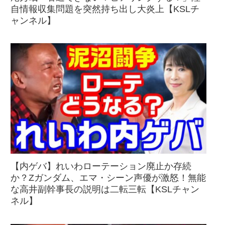
自情報収集問題を突然持ち出し大炎上【KSLチ
ャンネル】
【内ゲバ】れいわローテーション廃止か存続
か？Zガンダム、エマ・シーン声優が激怒！無能
な高井副幹事長の説明は二転三転【KSLチャン
ネル】