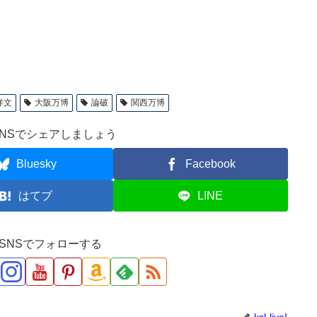
洋文
大阪万博
論破
関西万博
NSでシェアしましょう
Bluesky
Facebook
はてブ
LINE
ve!をSNSでフォローする
ksl-live!