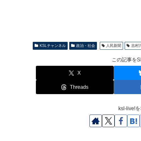
KSLチャンネル
政治・社会
人民新聞
吉村
この記事をS
X
Threads
ksl-li