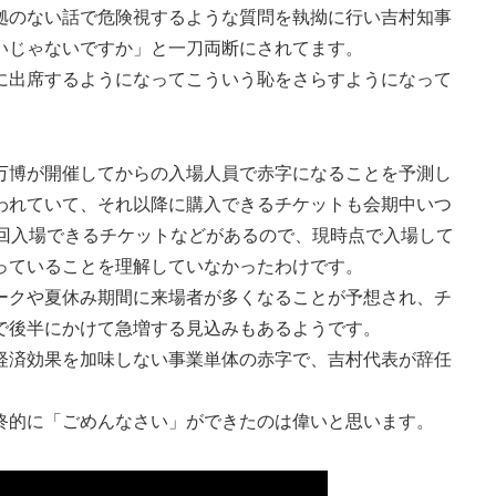
拠のない話で危険視するような質問を執拗に行い吉村知事
いじゃないですか」と一刀両断にされてます。
出席するようになってこういう恥をさらすようになって
博が開催してからの入場人員で赤字になることを予測し
われていて、それ以降に購入できるチケットも会期中いつ
1回入場できるチケットなどがあるので、現時点で入場して
っていることを理解していなかったわけです。
クや夏休み期間に来場者が多くなることが予想され、チ
で後半にかけて急増する見込みもあるようです。
済効果を加味しない事業単体の赤字で、吉村代表が辞任
。
的に「ごめんなさい」ができたのは偉いと思います。