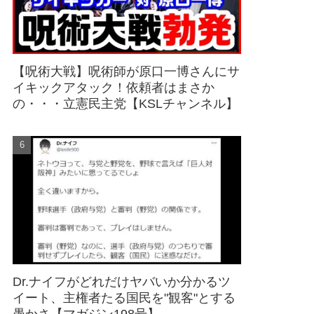
【呪術大戦】呪術師が原口一博さんにサ
イキックアタック！依頼者はまさか
の・・・立憲民主党【KSLチャンネル】
Dr.ナイフがどれだけヤバいか分かるツ
イート、主権者たる国民を"観客"とする