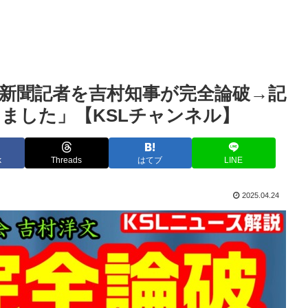
新聞記者を吉村知事が完全論破→記
ました」【KSLチャンネル】
k
Threads
はてブ
LINE
2025.04.24