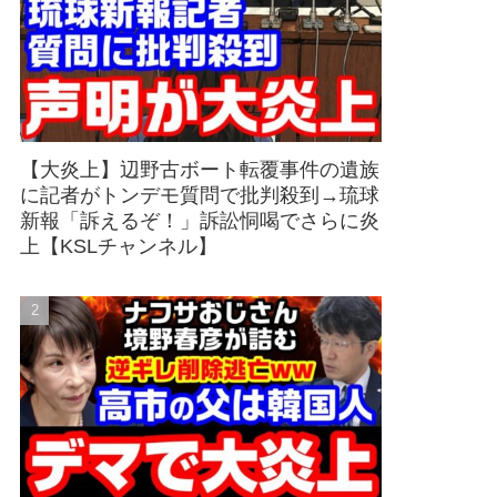
【大炎上】辺野古ボート転覆事件の遺族
に記者がトンデモ質問で批判殺到→琉球
新報「訴えるぞ！」訴訟恫喝でさらに炎
上【KSLチャンネル】