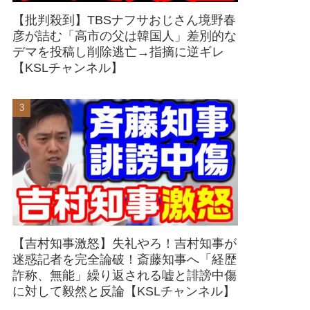
【批判殺到】TBSナフサおじさん境野春
彦が詰む「高市の父は韓国人」差別的な
デマを投稿し削除逃亡→指摘に逆ギレ
【KSLチャンネル】
【吉村知事激怒】失礼やろ！吉村知事が
迷惑記者を完全論破！斎藤知事へ「経歴
詐称、無能」繰り返される嘘と誹謗中傷
に対して毅然と反論【KSLチャンネル】