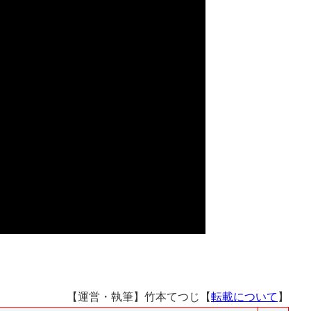
【運営・執筆】竹本てつじ【
転載について
】