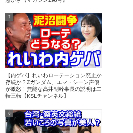
愚かさ【マガジン198号】
【内ゲバ】れいわローテーション廃止か
存続か？Zガンダム、エマ・シーン声優
が激怒！無能な高井副幹事長の説明は二
転三転【KSLチャンネル】