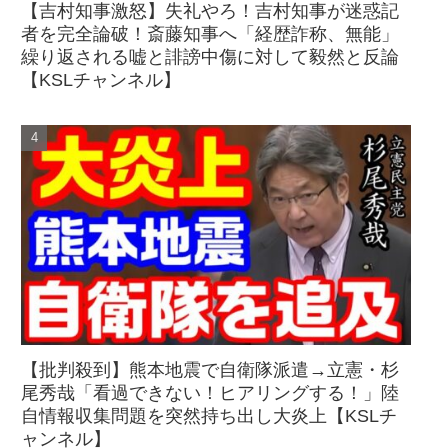
【吉村知事激怒】失礼やろ！吉村知事が迷惑記
者を完全論破！斎藤知事へ「経歴詐称、無能」
繰り返される嘘と誹謗中傷に対して毅然と反論
【KSLチャンネル】
【批判殺到】熊本地震で自衛隊派遣→立憲・杉
尾秀哉「看過できない！ヒアリングする！」陸
自情報収集問題を突然持ち出し大炎上【KSLチ
ャンネル】