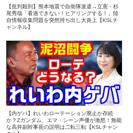
【批判殺到】熊本地震で自衛隊派遣→立憲・杉
尾秀哉「看過できない！ヒアリングする！」陸
自情報収集問題を突然持ち出し大炎上【KSLチ
ャンネル】
【内ゲバ】れいわローテーション廃止か存続
か？Zガンダム、エマ・シーン声優が激怒！無能
な高井副幹事長の説明は二転三転【KSLチャン