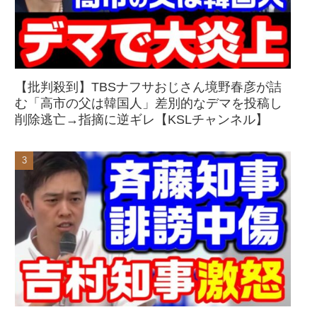
【批判殺到】TBSナフサおじさん境野春彦が詰
む「高市の父は韓国人」差別的なデマを投稿し
削除逃亡→指摘に逆ギレ【KSLチャンネル】