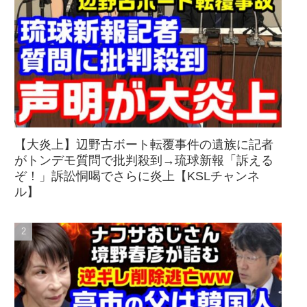
【大炎上】辺野古ボート転覆事件の遺族に記者
がトンデモ質問で批判殺到→琉球新報「訴える
ぞ！」訴訟恫喝でさらに炎上【KSLチャンネ
ル】