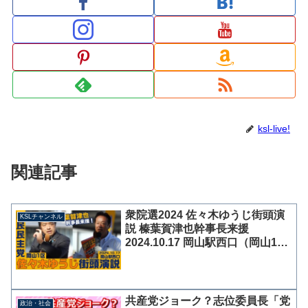
ksl-live!
関連記事
衆院選2024 佐々木ゆうじ街頭演
KSLチャンネル
説 榛葉賀津也幹事長来援
2024.10.17 岡山駅西口（岡山1
区）【KSLチャンネル】
共産党ジョーク？志位委員長「党
政治・社会