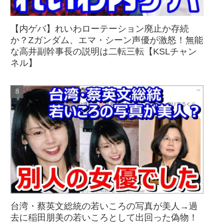
【内ゲバ】れいわローテーション廃止か存続
か？Zガンダム、エマ・シーン声優が激怒！無能
な高井副幹事長の説明は二転三転【KSLチャン
ネル】
台湾・蔡英文総統の若いころの写真が美人→過
去に稲田朋美の若いころとして出回った偽物！