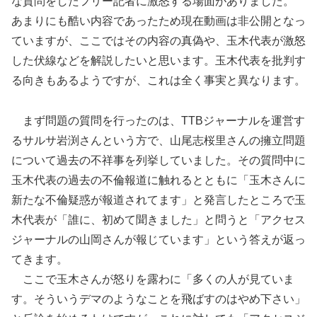
な質問をしたフリー記者に激怒する場面がありました。
あまりにも酷い内容であったため現在動画は非公開となっ
ていますが、ここではその内容の真偽や、玉木代表が激怒
した伏線などを解説したいと思います。玉木代表を批判す
る向きもあるようですが、これは全く事実と異なります。
まず問題の質問を行ったのは、TTBジャーナルを運営す
るサルサ岩渕さんという方で、山尾志桜里さんの擁立問題
について過去の不祥事を列挙していました。その質問中に
玉木代表の過去の不倫報道に触れるとともに「玉木さんに
新たな不倫疑惑が報道されてます」と発言したところで玉
木代表が「誰に、初めて聞きました」と問うと「アクセス
ジャーナルの山岡さんが報じています」という答えが返っ
てきます。
ここで玉木さんが怒りを露わに「多くの人が見ていま
す。そういうデマのようなことを飛ばすのはやめ下さい」