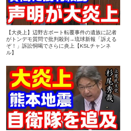
【大炎上】辺野古ボート転覆事件の遺族に記者
がトンデモ質問で批判殺到→琉球新報「訴える
ぞ！」訴訟恫喝でさらに炎上【KSLチャンネ
ル】