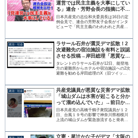
運営では民主主義を大事にしてい
る」連合・芳野会長の指摘に不快
感「公党批判するなら根拠示せ」
日本共産党の志位和夫委員長は16日の定
例会見で、連合の芳野友子会長がインタ
ビューで「民主主義のわれわれと共産の
考え方は真逆の方向を向いている」と発
言したことに不快感を露にした。 志位
委員長は「労働運動のナショナルセンタ
ラサール石井が震災デマ拡散！2
政治・社会
ーである連合の責任者が...
次避難先の宿泊施設を有料と誤認
させる投稿→岸田総理「悪質な虚
偽情報は決して許されません」
タレントのラサール石井が12日、能登地
方の避難所からホテルや宿泊施設への2次
避難を勧める岸田総理のX（旧ツイッタ
ー）投稿を引用し「被災者にそんな金あ
るか。」と批判する投稿を行った。しか
し2次避難先のホテルや宿泊先の料金は行
共産党議員が悪質な災害デマ拡散
政治・社会
政が負担することと...
「城山ダムは水害が起こると分か
って溜め込んでいた」→前日から
徹夜で事前放流
日本共産党の高橋千鶴子衆院議員が１２
日、台風１９号の影響で神奈川県相模川
上流の城山ダムが緊急放流すると発表し
たことに関し「どうして水害が起こると
分かって、溜め込んでおくのか」と投稿
した。しかし溜め込んでいたという事実
立憲・尾辻かな子がデマ「大阪の
政治・社会