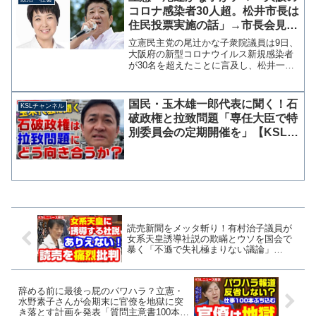
はなくは前日夕方から徹夜...
コロナ感染者30人超。松井市長は
住民投票実施の話」→市長会見の
発言すべてが災害・コロナ対策で
立憲民主党の尾辻かな子衆院議員は9日、
した
大阪府の新型コロナウイルス新規感染者
が30名を超えたことに言及し、松井一郎
市長が当日の会見で都構想の住民投票の
話をしていたと指摘した。 しかし、松
井市長が市政会見で住民投票に言及した
国民・玉木雄一郎代表に聞く！石
KSLチャンネル
事実はなく、会見の冒...
破政権と拉致問題「専任大臣で特
別委員会の定期開催を」【KSLチ
ャンネル】
読売新聞をメッタ斬り！有村治子議員が
女系天皇誘導社説の欺瞞とウソを国会で
暴く「不遜で失礼極まりない議論」
【KSLチャンネル】
辞める前に最後っ屁のパワハラ？立憲・
水野素子さんが会期末に官僚を地獄に突
き落とす計画を発表「質問主意書100本提