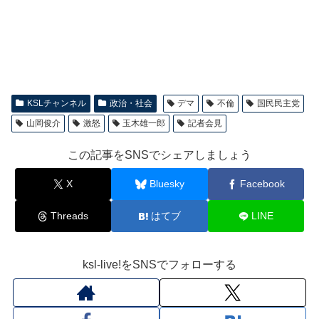
KSLチャンネル
政治・社会
デマ
不倫
国民民主党
山岡俊介
激怒
玉木雄一郎
記者会見
この記事をSNSでシェアしましょう
X
Bluesky
Facebook
Threads
はてブ
LINE
ksl-live!をSNSでフォローする