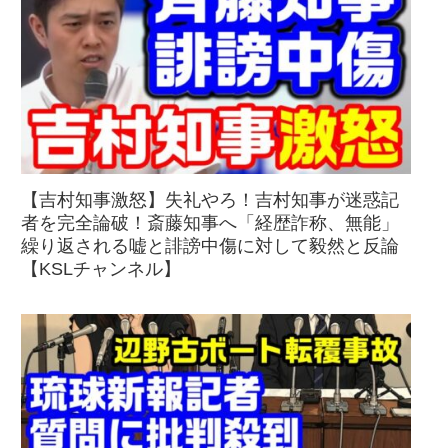
【吉村知事激怒】失礼やろ！吉村知事が迷惑記
者を完全論破！斎藤知事へ「経歴詐称、無能」
繰り返される嘘と誹謗中傷に対して毅然と反論
【KSLチャンネル】