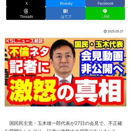
X
Bluesky
Facebook
Threads
はてブ
LINE
2025.05.27
国民民主党・玉木雄一郎代表が27日の会見で、不正確