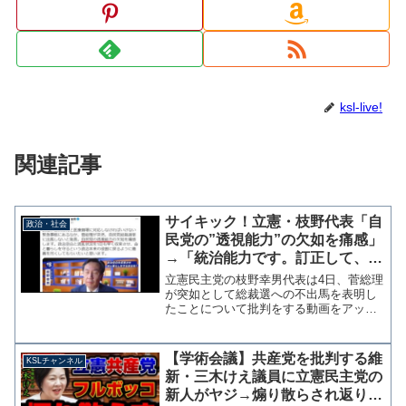
ksl-live!
関連記事
サイキック！立憲・枝野代表「自
政治・社会
民党の”透視能力”の欠如を痛感」
→「統治能力です。訂正して、お
詫びいたします」
立憲民主党の枝野幸男代表は4日、菅総理
が突如として総裁選への不出馬を表明し
たことについて批判をする動画をアップ
した。この動画内での発言をツイッター
で引用した枝野代表は「自民党の透視能
力の欠如を痛感します。」と投稿してい
【学術会議】共産党を批判する維
KSLチャンネル
たが、約3時間後に「※...
新・三木けえ議員に立憲民主党の
新人がヤジ→煽り散らされ返り討