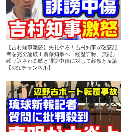
【吉村知事激怒】失礼やろ！吉村知事が迷惑記
者を完全論破！斎藤知事へ「経歴詐称、無能」
繰り返される嘘と誹謗中傷に対して毅然と反論
【KSLチャンネル】