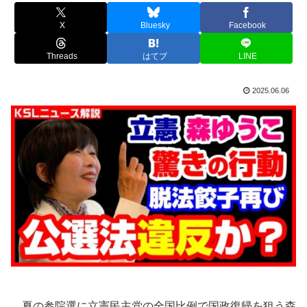
X
Bluesky
Facebook
Threads
はてブ
LINE
2025.06.06
夏の参院選に立憲民主党の全国比例で国政復帰を狙う森