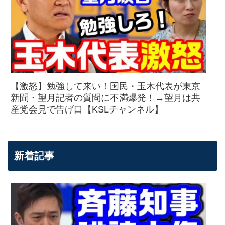
【激怒】勉強して来い！国民・玉木代表が東京
新聞・望月記者の質問に不満爆発！→望月は共
産党会見で告げ口【KSLチャンネル】
新着記事