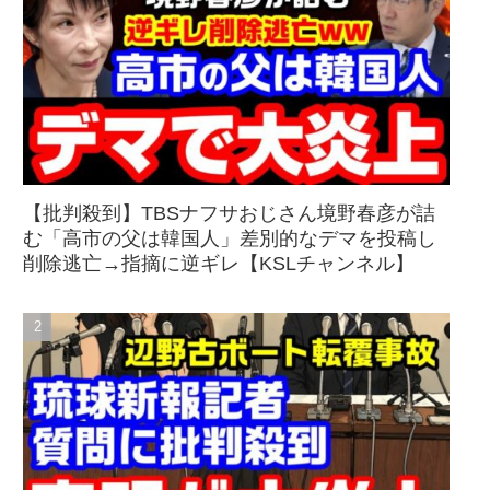
【批判殺到】TBSナフサおじさん境野春彦が詰
む「高市の父は韓国人」差別的なデマを投稿し
削除逃亡→指摘に逆ギレ【KSLチャンネル】