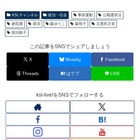
KSLチャンネル
政治・社会
事前運動
公職選挙法
参院選
新潟
森ゆうこ
森裕子
立憲民主党
脱法餃子
この記事をSNSでシェアしましょう
X
Bluesky
Facebook
Threads
はてブ
LINE
ksl-live!をSNSでフォローする