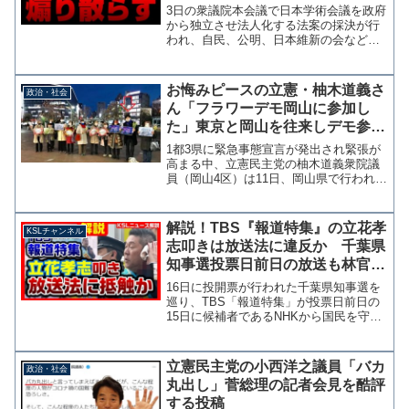
ちに、キジも鳴かずば撃たれまい
3日の衆議院本会議で日本学術会議を政府
【KSLチャンネル】
から独立させ法人化する法案の採決が行
われ、自民、公明、日本維新の会などの
賛成多数で可決されました。 採決前の
賛成討論で日本共産党の学術会議への介
入を批判した日本維新の会の三木けえ議
お悔みピースの立憲・柚木道義さ
政治・社会
員に対して共産党だけで...
ん「フラワーデモ岡山に参加し
た」東京と岡山を往来しデモ参加
を報告
1都3県に緊急事態宣言が発出され緊張が
高まる中、立憲民主党の柚木道義衆院議
員（岡山4区）は11日、岡山県で行われた
「フラワーデモおかやま」に参加した。
柚木氏は13日の衆議院内閣委員会で質問
に立つため、デモ終了後に新幹線で東京
解説！TBS『報道特集』の立花孝
KSLチャンネル
に向かったという...
志叩きは放送法に違反か 千葉県
知事選投票日前日の放送も林官房
長官は事実上の容認？【KSLチャ
16日に投開票が行われた千葉県知事選を
ンネル】
巡り、TBS「報道特集」が投票日前日の
15日に候補者であるNHKから国民を守る
党の立花孝志党首を批判する番組を放送
したことについて、林芳正官房長官は17
日の会見で「虚偽の事項を放送し又は事
立憲民主党の小西洋之議員「バカ
政治・社会
実をゆがめて放...
丸出し」菅総理の記者会見を酷評
する投稿