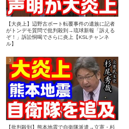
【大炎上】辺野古ボート転覆事件の遺族に記者
がトンデモ質問で批判殺到→琉球新報「訴える
ぞ！」訴訟恫喝でさらに炎上【KSLチャンネ
ル】
【批判殺到】熊本地震で自衛隊派遣→立憲・杉