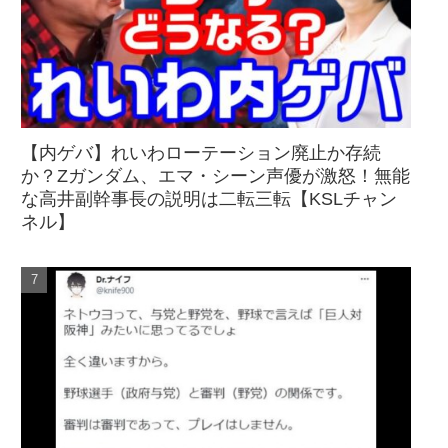
【内ゲバ】れいわローテーション廃止か存続
か？Zガンダム、エマ・シーン声優が激怒！無能
な高井副幹事長の説明は二転三転【KSLチャン
ネル】