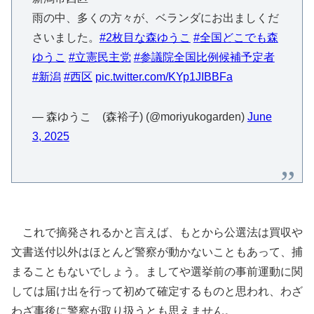
雨の中、多くの方々が、ベランダにお出ましくだ
さいました。
#2枚目な森ゆうこ
#全国どこでも森
ゆうこ
#立憲民主党
#参議院全国比例候補予定者
#新潟
#西区
pic.twitter.com/KYp1JIBBFa
— 森ゆうこ (森裕子) (@moriyukogarden)
June
3, 2025
これで摘発されるかと言えば、もとから公選法は買収や
文書送付以外はほとんど警察が動かないこともあって、捕
まることもないでしょう。ましてや選挙前の事前運動に関
しては届け出を行って初めて確定するものと思われ、わざ
わざ事後に警察が取り扱うとも思えません。