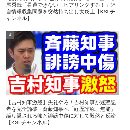
尾秀哉「看過できない！ヒアリングする！」陸
自情報収集問題を突然持ち出し大炎上【KSLチ
ャンネル】
【吉村知事激怒】失礼やろ！吉村知事が迷惑記
者を完全論破！斎藤知事へ「経歴詐称、無能」
繰り返される嘘と誹謗中傷に対して毅然と反論
【KSLチャンネル】