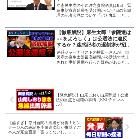
立憲民主党の小西洋之参院議員は8日、緊
急事態宣言延長を受け開かれた7日の菅総
理の記者会見について「バカ丸出しと言
ってしまえばそれまでだが」と酷評する
ツイートを行った。バカ丸出しと言って
しまえばそれまでだが、こんな程度の人
【徹底解説】麻生太郎「参院選は
KSLチャンネル
物がコロナ禍の国難で...
○○をよろしく」は公選法に違反
するか？迷惑記者の遅刻癖が招い
た誤解拡がる【KSLチャンネル】
迷惑ジャーナリストの横田一さんが、自
民党の麻生太郎最高顧問が公選法で禁止
された事前運動を行った疑惑があると騒
いでいます。 内容としては西村康稔元
経産大臣の国政報告会で、麻生さんが
「参院選は○○をよろしく」と特定の予定
候補の名前を挙げて公選法...
【緊急解説】山尾しおり出馬辞退！公選
法の盲点と組織の事情【KSLチャンネ
ル】
【酷すぎ】毎日新聞の捏造が発覚！ビン
テージ米の表記を小泉進次郎が推奨？ご
本人が完全否定「言ってないし。」
【KSLチャンネル】