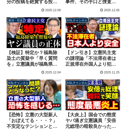
分の投稿を絶賛する投稿
事件、その手口と捜査の
が話題！危険なAI依存が
課題【KSLチャンネル】
2025.12.09
2025.12.05
原因か【KSLチャンネ
マガジン258号
ル】
政治・社会
KSLチャンネル
【検証】特定か？福島除
【ドン引き】立憲民主党
染土の質疑中「早く質問
の謎理論「不法滞在者は
を」立憲議員が福島県民
正規滞在外国人より犯罪
の前でヤジ、音声を比較
率が低い、日本人の安全
2025.12.04
2025.11.25
してみると・・・【KSL
安心を脅かさない」
チャンネル】
【KSLチャンネル】
KSLチャンネル
KSLチャンネル
【恐怖】立憲の大型新人
【大炎上】国会での態度
「おぼえてる・・・？」
ヤバ過ぎ立憲議員「安倍
不安定なテンションと音
元総理の暗殺良かった」