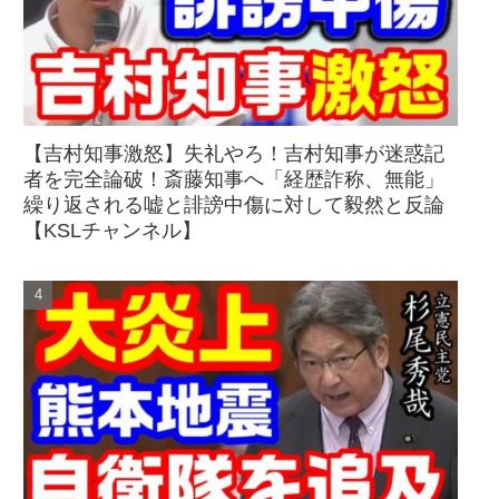
【吉村知事激怒】失礼やろ！吉村知事が迷惑記
者を完全論破！斎藤知事へ「経歴詐称、無能」
繰り返される嘘と誹謗中傷に対して毅然と反論
【KSLチャンネル】