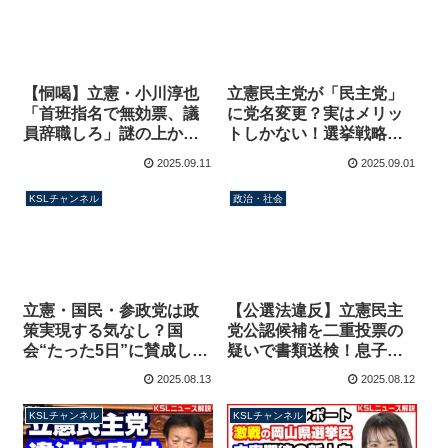
【恫喝】立憲・小川淳也
立憲民主党が「民主党」
「首班指名で無効票、議
に党名変更？実はメリッ
員辞職しろ」謎の上から
トしかない！選挙戦略の
目線で国民民主党と維新
決定打となる仕組みを解
2025.09.11
2025.09.01
を牽制【KSLチャンネ
説【KSLチャンネル】マ
ル】
ガジン255号
KSLチャンネル
政治・社会
立憲・国民・参政党は政
【公選法違反】立憲民主
策実現する気なし？国
党公認候補を二重投票の
会“たった5日”に賛成した
疑いで書類送検！息子に
理由→これが普通だから
成りすまし不正→本人自
2025.08.13
2025.08.12
【KSLチャンネル】
白も県連は公表せず隠蔽
か？【KSLチャンネル】
KSLチャンネル
KSLチャンネル