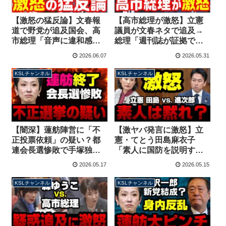
【激怒の猛反論】文春報
【高市総理が激怒】立憲
道で野党が追及国会、高
議員が文春ネタで追及→
市総理「音声に違和感あ
総理「週刊誌が証拠です
った」「決めつけられ心
か？自分で確認した
2026.06.07
2026.05.31
外」執拗な質問に苛立ち
の？」喧嘩モードでフル
隠せず【KSLチャンネ
ボッコ【KSLチャンネ
KSLチャンネル
KSLチャンネル
ル】
ル】
【闇深】蓮舫陣営に「不
【激ヤバ発言に激怒】立
正投票依頼」の疑い？都
憲・てとう田島麻衣子
連会長選惨敗で手塚独裁
「素人に国防を説明す
体制が崩壊へ【KSLチャ
な」小泉進次郎「意味不
2026.05.17
2026.05.15
ンネル】
明、国民に説明は必要」
完全論破する【KSLチャ
KSLチャンネル
KSLチャンネル
ンネル】