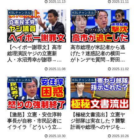
2025.11.13
2025.11.11
NHK党の斉藤健一郎も激
チャンネル】
怒【KSLチャンネル】
KSLチャンネル
KSLチャンネル
【ヘイポー謝罪文】高市
高市総理が米記者から逃
総理演説ヤジの立憲新
げた？迷惑記者の横田一
人・水沼秀幸が謝罪→余
がトンデモ質問→野田代
計な自慢話満載で再炎上
表にバッサリ斬られ「も
2025.11.08
2025.11.02
してしまう【KSLチャン
う下がれ」撃沈する
ネル】
【KSLチャンネル】
KSLチャンネル
KSLチャンネル
【激怒】立憲・安住淳幹
【極秘文書流出】立憲ヤ
事長が自称・市民記者に
ジ部隊は実在した？襲撃
イライラ「どういう立
計画や総理へのヤジを指
場？」→注意聞かず延々
示した過去！高市総理演
2025.10.30
2025.10.26