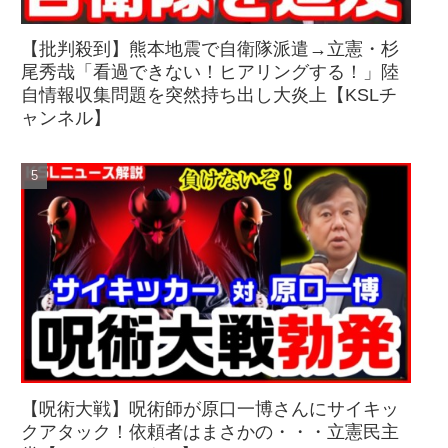
【批判殺到】熊本地震で自衛隊派遣→立憲・杉
尾秀哉「看過できない！ヒアリングする！」陸
自情報収集問題を突然持ち出し大炎上【KSLチ
ャンネル】
【呪術大戦】呪術師が原口一博さんにサイキッ
クアタック！依頼者はまさかの・・・立憲民主