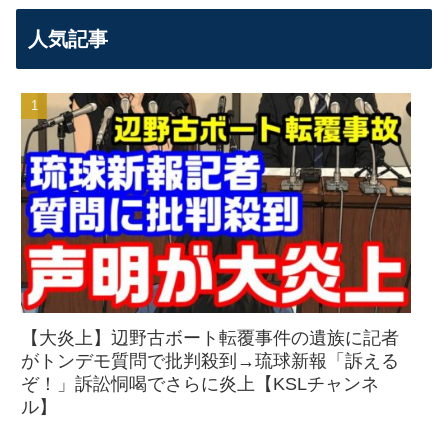
人気記事
【大炎上】辺野古ボート転覆事件の遺族に記者
がトンデモ質問で批判殺到→琉球新報「訴える
ぞ！」訴訟恫喝でさらに炎上【KSLチャンネ
ル】