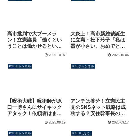
高市批判で大ブーメラ
大炎上！高市新総裁誕生
ン！立憲議員「働くとい
に立憲・松下玲子「私は
うことは働かせるという
器が小さい、おめでとう
こと」意味不明な難癖も
なんて思ってない」辻元
2025.10.07
2025.10.06
自分も同じことを書いて
清美の投稿と明暗分かれ
しまう【KSLチャンネ
る【KSLチャンネル
KSLチャンネル
KSLチャンネル
ル】
アンチは養分！立憲民主
【呪術大戦】呪術師が原
党のSNSネット戦略は成
口一博さんにサイキック
功する？安住幹事長の話
アタック！依頼者はまさ
題性と嫌われ者の登用が
かの・・・立憲民主党
2025.09.19
2025.09.17
カギ【KSLチャンネル】
【KSLチャンネル】
KSLチャンネル
KSLマガジン