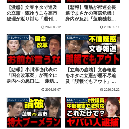
【激怒】文春ネタで追及
【悲報】蓮舫が都連会長
の立憲・森ゆうこを高市
選でまさかの落選危機！
総理が返り討ち「週刊誌
身内が反乱『蓮舫独裁』
より秘書を信じる！」落
阻止の全内幕、小沢一郎
2026.05.12
2026.05.11
選の原因がクリームパン
は新党結成で党を割る準
動画？【KSLチャンネ
備？【KSLチャンネル】
KSLチャンネル
KSLチャンネル
ル】
【悲報】小川淳也代表の
【立憲の崩壊】文春報道
「国会改革案」が完全に
をネタに立憲が理不尽追
身内への悪口に、 蓮舫・
及「誤報でもアウト」相
杉尾を名指しで批判して
変わらずのワイドショー
2026.05.07
2026.03.22
るのと同じだと話題に
国会を展開【KSLチャン
【KSLチャンネル】
ネル】
KSLチャンネル
KSLチャンネル