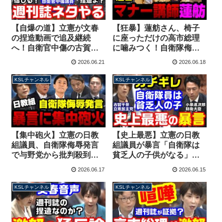
【自爆の道】立憲が文春
【狂暴】蓮舫さん、椅子
の捏造動画で追及継続
に座っただけの高市総理
へ！自衛官中傷の古賀千
に噛みつく！自衛隊侮辱
景議員は本会議場で大爆
の古賀議員が逃亡！別の
2026.06.21
2026.06.18
笑！あまり反省してな
議員が代理で謝罪する
い？【KSLチャンネル】
【KSLチャンネル】
KSLチャンネル
KSLチャンネル
【集中砲火】立憲の日教
【史上最悪】立憲の日教
組議員、自衛隊侮辱発言
組議員が暴言「自衛隊は
で与野党から批判殺到！
貧乏人の子供がなる」小
自民・萩生田、国民、玉
泉進次郎大臣がブチギレ
2026.06.17
2026.06.15
木と榛葉、小泉大臣が怒
抗議！議員辞職待ったな
りの反論【KSLチャンネ
しか？【KSLチャンネ
KSLチャンネル
KSLチャンネル
ル】
ル】