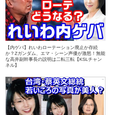
【内ゲバ】れいわローテーション廃止か存続
か？Zガンダム、エマ・シーン声優が激怒！無能
な高井副幹事長の説明は二転三転【KSLチャン
ネル】