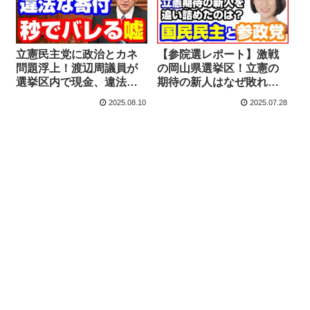
立憲民主党に政治とカネ
【参院選レポート】激戦
問題浮上！渡辺周議員が
の岡山県選挙区！立憲の
選挙区内で現金、違法な
期待の新人はなぜ敗れた
寄付か？政治改革特別委
か？国民民主党の特殊事
2025.08.10
2025.07.28
員長なのに秒でバレる嘘
情と参政党の躍進【KSL
をつく【KSLチャンネ
チャンネル】マガジン244
ル】
号