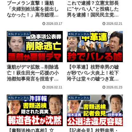
ブーメラン直撃！蓮舫
これで逮捕？立憲支部長
「夫婦別姓法案を提出し
に”ヤバい人”と投稿した
なかった！」高市総理
男を逮捕！国民民主党で
「それ民主党政権です」
は女性議員が中傷被害で
2026.03.17
2026.02.21
→「いや、私はね…」顔
法的対応へ【KSLチャン
面蒼白に【KSLチャンネ
ネル】
KSLチャンネル
KSLチャンネル
ル】
蓮舫がデマ拡散→削除逃
【中革連】枝野幸男の嘘
亡！萩生田光一応援の小
が秒でバレ大炎上！松下
池都知事発言を捏造する
玲子は堂々の嘘つき宣言
投稿を引用し中道候補へ
原発・安保・憲法改正で
2026.02.11
2026.01.23
の投票呼びかけ【KSLチ
内ゲバ確定か？【KSLチ
ャンネル】
ャンネル】
KSLチャンネル
KSLチャンネル
【書類送検の真相】立
【記者会見】枝野幸男・