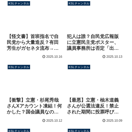
ンネル】
KSLチャンネル
KSLチャンネル
【怪文書】首班指名で自
犯人は誰？自民党広報版
民党から大量造反？有田
に立憲民主党ポスター、
芳生がガセネタ流布→名
議員事務所は否定「出所
指しされた議員は否定、
不明」なぜか被害者ムー
2025.10.16
2025.10.13
有田以外から情報出てい
ブを始める【KSLチャン
ない説【KSLチャンネ
ネル】
KSLチャンネル
KSLチャンネル
ル】
【衝撃】立憲・杉尾秀哉
【最悪】立憲・柚木道義
さんXアカウント凍結！何
さんが公選法違反！禁止
かした？国会議員なの
された期間に投票呼びか
に”なりすまし”扱いされ
けの投稿【KSLチャンネ
2025.10.12
2025.10.09
たか？【KSLチャンネ
ル】
ル】
KSLチャンネル
KSLチャンネル