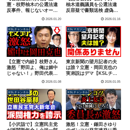
憲・枝野柚木の公選法違
柚木道義議員を公選法違
反事件、報じないオール
反容疑で書類送検 虚偽の
ドメディア！会見で見え
演説で自民党候補を批判
2026.01.20
2026.01.16
てきた報道の闇とネット
した疑い【KSLチャンネ
デマ【KSLチャンネル】
ル】
KSLチャンネル
KSLマガジン
【立憲で内紛】枝野さん
東京新聞の望月記者の夫
激怒「野田よ、俺は媚中
は誰？立憲・岡田克也の
じゃない！」野田代表
実弟説はデマ【KSLチャ
「媚中派は岡田克也さん
ンネル】マガジン259号
2026.01.08
2026.01.05
の間違いでした」【KSL
チャンネル】
KSLチャンネル
KSLチャンネル
【小沢詣で】立憲民主党
激怒！立憲・鎌田さゆり