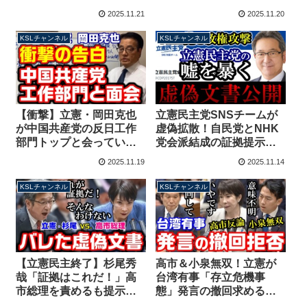
量がバグってホラー！ク
→ずっと笑顔で批判殺到
2025.11.21
2025.11.20
ルド人問題で話題の人物
【KSLチャンネル】
【KSLチャンネル】
KSLチャンネル
KSLチャンネル
【衝撃】立憲・岡田克也
立憲民主党SNSチームが
が中国共産党の反日工作
虚偽拡散！自民党とNHK
部門トップと会ってい
党会派結成の証拠提示→
た！訪中で台湾有事に関
参議院が否定する別の資
2025.11.19
2025.11.14
して「けしからん」指導
料だった【KSLチャンネ
される【KSLチャンネ
ル】
KSLチャンネル
KSLチャンネル
ル】
【立憲民主終了】杉尾秀
高市＆小泉無双！立憲が
哉「証拠はこれだ！」高
台湾有事「存立危機事
市総理を責めるも提示文
態」発言の撤回求めるも
書に虚偽疑惑が浮上、
一蹴されてしまう【KSL