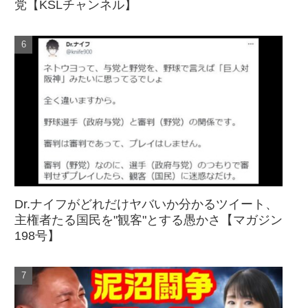
党【KSLチャンネル】
Dr.ナイフがどれだけヤバいか分かるツイート、
主権者たる国民を"観客"とする愚かさ【マガジン
198号】