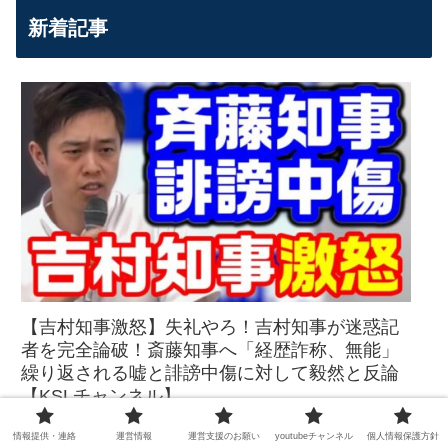
新着記事
【吉村知事激怒】失礼やろ！吉村知事が迷惑記
者を完全論破！斎藤知事へ「経歴詐称、無能」
繰り返される嘘と誹謗中傷に対して毅然と反論
【KSLチャンネル】
情報提供・連絡
運営情報
運営支援のお願い
youtubeチャンネル
個人情報保護方針