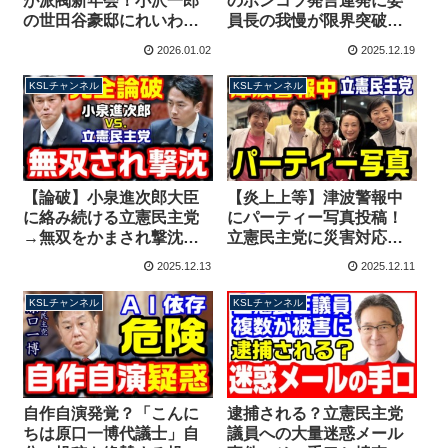
が派閥新年会！小沢一郎
のポンコツ発言連発に委
の世田谷豪邸にれいわ議
員長の我慢が限界突破！
員も集合 田中角栄にな
もの凄い形相で説教が始
2026.01.02
2025.12.19
り損ねた男【KSLチャン
まる【KSLチャンネル】
ネル】
KSLチャンネル
KSLチャンネル
【論破】小泉進次郎大臣
【炎上上等】津波警報中
に絡み続ける立憲民主党
にパーティー写真投稿！
→無双をかまされ撃沈
立憲民主党に災害対応は
【KSLチャンネル】
無理？地震より自己アピ
2025.12.13
2025.12.11
ールの国会議員たち
【KSLチャンネル】
KSLチャンネル
KSLチャンネル
自作自演発覚？「こんに
逮捕される？立憲民主党
ちは原口一博代議士」自
議員への大量迷惑メール