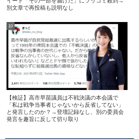
イート「その一部を届けた」にツッコミ殺到→
別文章で再投稿も説明なし
【検証】高市早苗議員は不戦決議の本会議で
「私は戦争当事者じゃないから反省してない」
と発言したのか？→登壇記録なし、別の委員会
発言を趣旨に反して切り取り