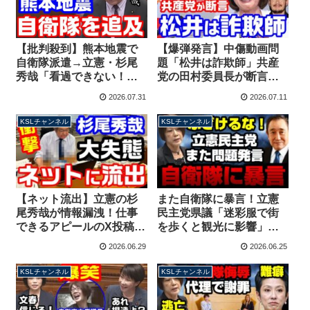
【爆弾発言】中傷動画問
【批判殺到】熊本地震で
題「松井は詐欺師」共産
自衛隊派遣→立憲・杉尾
党の田村委員長が断言し
秀哉「看過できない！ヒ
てしまう！文集の捏造報
アリングする！」陸自情
2026.07.31
2026.07.11
道に踊らされた立憲は涙
報収集問題を突然持ち出
目【KSLチャンネル】
し大炎上【KSLチャンネ
KSLチャンネル
KSLチャンネル
ル】
【ネット流出】立憲の杉
また自衛隊に暴言！立憲
尾秀哉が情報漏洩！仕事
民主党県議「迷彩服で街
できるアピールのX投稿に
を歩くと観光に影響」古
未公開の党資料が…慌て
賀千景の発言からわずか3
2026.06.29
2026.06.25
て削除もスクショが拡散
日後、撤回するもブログ
【KSLチャンネル】
で自論【KSLチャンネ
KSLチャンネル
KSLチャンネル
ル】