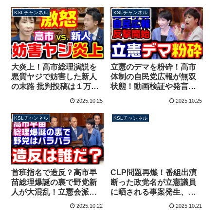
自説開陳→会見を強制終
説妨害との関連性は？
了【KSLチャンネル】
【KSLチャンネル】
KSLチャンネル
KSLチャンネル
大炎上！高市総理演説を
立憲のデマを粉砕！高市
悪質ヤジで妨害した新人
体制の自民党広報が無双
の末路 批判投稿は１万件
状態！動画検証や発言文
超、削除逃亡を図るも再
字起こしで誤情報に対応
2025.10.25
2025.10.25
炎上【KSLチャンネル】
【KSLチャンネル】
KSLチャンネル
KSLチャンネル
首班指名で造反？高市早
CLP問題再燃！番組出演
苗総理爆誕の裏で野党新
断った政党名が立憲議員
人が大混乱！立憲会派も
に晒される事案発生、多
日本保守党も代表に投票
額の資金提供問題発覚後
2025.10.22
2025.10.21
せず【KSLチャンネル】
も関係絶たず【KSLチャ