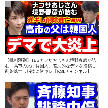
【批判殺到】TBSナフサおじさん境野春彦が詰
む「高市の父は韓国人」差別的なデマを投稿し
削除逃亡→指摘に逆ギレ【KSLチャンネル】