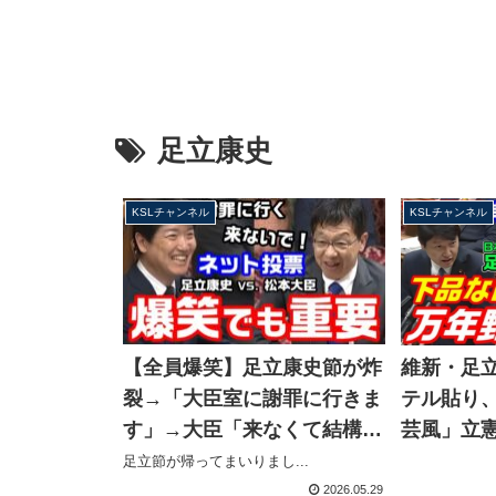
足立康史
KSLチャンネル
KSLチャンネル
【全員爆笑】足立康史節が炸
維新・足
裂→「大臣室に謝罪に行きま
テル貼り
す」→大臣「来なくて結構で
芸風」立
す」在外ネット投票めぐる質
批判発言
足立節が帰ってまいりまし...
疑で応酬【KSLチャンネル】
2026.05.29