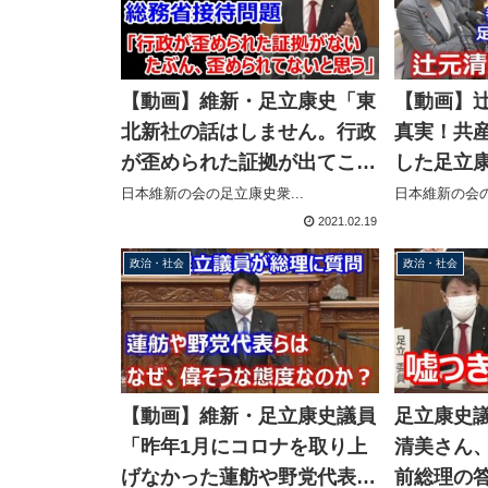
【動画】維新・足立康史「東
【動画】
北新社の話はしません。行政
真実！共
が歪められた証拠が出てこな
した足立
い、多分歪めれてないと思
当に妨げ
日本維新の会の足立康史衆...
日本維新の会の
う」
要求
2021.02.19
政治・社会
政治・社会
【動画】維新・足立康史議員
足立康史
「昨年1月にコロナを取り上
清美さん
げなかった蓮舫や野党代表
前総理の