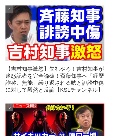
【吉村知事激怒】失礼やろ！吉村知事が
迷惑記者を完全論破！斎藤知事へ「経歴
詐称、無能」繰り返される嘘と誹謗中傷
に対して毅然と反論【KSLチャンネル】