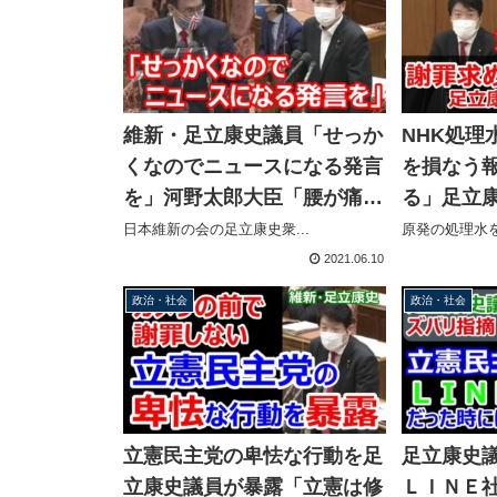
維新・足立康史議員「せっか
NHK処理
くなのでニュースになる発言
を損なう
を」河野太郎大臣「腰が痛く
る」足立康
て立っていたのがニュースに
りたくない
日本維新の会の足立康史衆...
原発の処理水を
なりそうｗ」
2021.06.10
政治・社会
政治・社会
立憲民主党の卑怯な行動を足
足立康史
立康史議員が暴露「立憲は修
ＬＩＮＥ