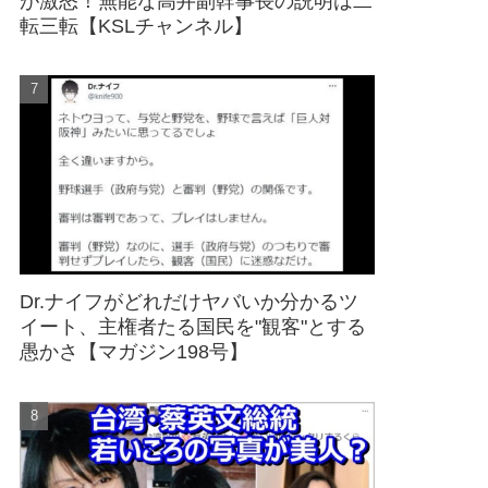
が激怒！無能な高井副幹事長の説明は二
転三転【KSLチャンネル】
Dr.ナイフがどれだけヤバいか分かるツ
イート、主権者たる国民を"観客"とする
愚かさ【マガジン198号】