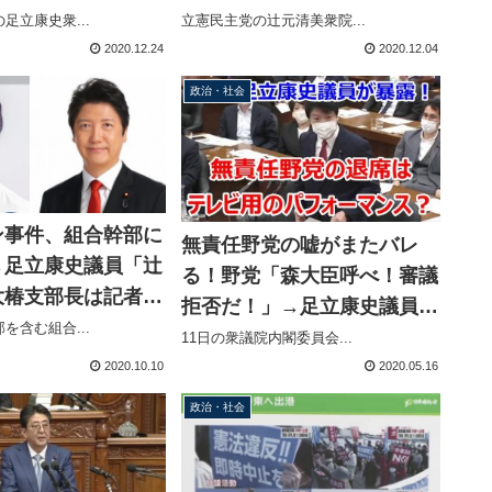
審での虚偽発言を指
康史議員に訂正を求めま
足立康史衆...
立憲民主党の辻元清美衆院...
す！」→ツイッターで記事を
2020.12.24
2020.12.04
引用してました
政治・社会
ン事件、組合幹部に
無責任野党の嘘がまたバレ
→足立康史議員「辻
る！野党「森大臣呼べ！審議
大椿支部長は記者会
拒否だ！」→足立康史議員
深い関係を弁明すべ
を含む組合...
「副大臣や政務官に通告せ
11日の衆議院内閣委員会...
ず、呼ばなかったのは野党な
2020.10.10
2020.05.16
のに」
政治・社会