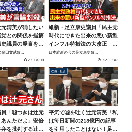
辻元清美が消したい
維新・足立康史議員「民主党
産党との関係を指摘
時代にできた出来の悪い新型
康史議員の発言を不
インフル特措法の大改正」
議事録からの削除を
「飲食店への補償的措置は立
藤田文武衆...
日本維新の会の足立康史衆...
憲の政局的企てにより幻に終
2021.02.14
2021.02.02
わる」
政治・社会
議員「嘘つきは辻元
平気で嘘を吐く辻元清美「私
、あんただよ」安倍
は毎日新聞の218億円の記事
答弁を批判する辻元
を引用したことはない！足立