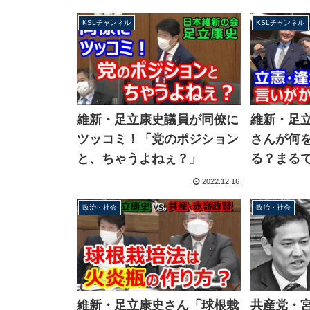
KSLチャンネル
KSLチャンネル
維新・足立康史議員が同僚に
維新・足
ツッコミ！「党のポジション
さんが何
と、ちゃうよねぇ？」
る？まる
う」原子
2022.12.16
委員長へ
政治・社会
政治・社会
維新・足立康史さん「球根栽
共産党・