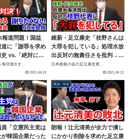
水報道問題！国益
維新・足立康史「枝野さんは
報道に「謝罪を求め
大罪を犯している」処理水放
史 vs.「絶対に謝
出反対の無責任さを批判→野
」NHK前田会長
党理事が必死の抗議
海洋放出す...
日本維新の会の足立康史衆...
2021.04.13
2021.04.13
政治・社会
議員「立憲民主党は
朗報！辻元清美が全力で潰し
社が韓国企業だった
にかかり削除を求めた足立康