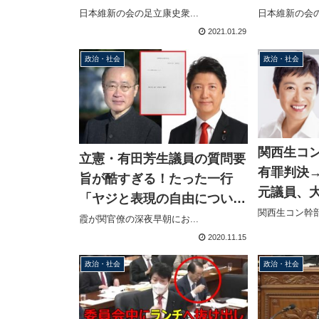
が、なぜ偉そうな態度をとる
氏に憲法
日本維新の会の足立康史衆...
日本維新の会の
ことができるのか？」本会議
摘
2021.01.29
で総理に質問
政治・社会
政治・社会
関西生コ
立憲・有田芳生議員の質問要
有罪判決
旨が酷すぎる！たった一行
元議員、
「ヤジと表現の自由につい
見を開き
関西生コン幹部
て」で法務大臣の出席要求
霞が関官僚の深夜早朝にお...
き」
足立康史議員と比較してみる
2020.11.15
と・・・
政治・社会
政治・社会