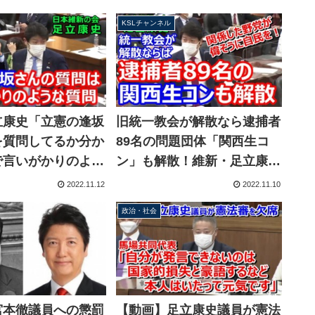
KSLチャンネル
立康史「立憲の逢坂
旧統一教会が解散なら逮捕者
を質問してるか分か
89名の問題団体「関西生コ
で言いがかりのよ
ン」も解散！維新・足立康史
力規制委員会・山中
「関係していた野党が偉そう
2022.11.12
2022.11.10
の態度に苦言
に自民党を責めている」
政治・社会
宮本徹議員への懲罰
【動画】足立康史議員が憲法