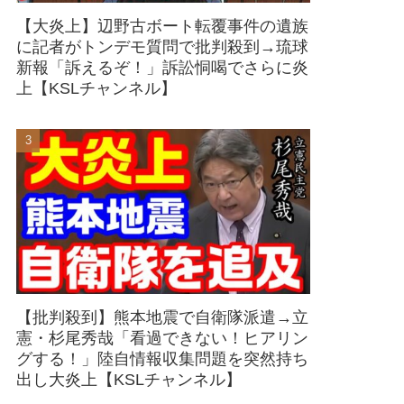
【大炎上】辺野古ボート転覆事件の遺族
に記者がトンデモ質問で批判殺到→琉球
新報「訴えるぞ！」訴訟恫喝でさらに炎
上【KSLチャンネル】
【批判殺到】熊本地震で自衛隊派遣→立
憲・杉尾秀哉「看過できない！ヒアリン
グする！」陸自情報収集問題を突然持ち
出し大炎上【KSLチャンネル】