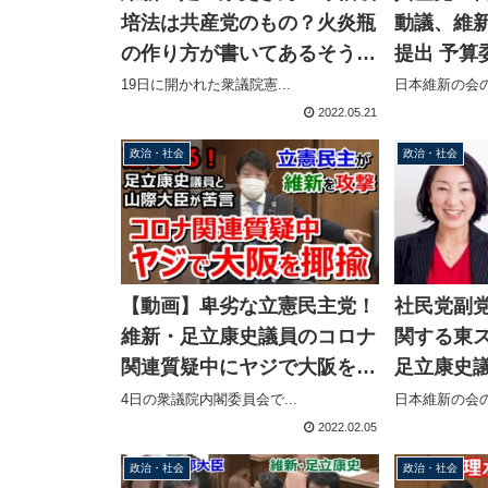
培法は共産党のもの？火炎瓶
動議、維
の作り方が書いてあるそうで
提出 予算
すが」→共産党「何のことか
の原英史
19日に開かれた衆議院憲...
日本維新の会の
分からないが、暴力革命との
2022.05.21
攻撃に使われた」
政治・社会
政治・社会
【動画】卑劣な立憲民主党！
社民党副
維新・足立康史議員のコロナ
関する東
関連質疑中にヤジで大阪を揶
足立康史
揄、山際大臣も苦言「真剣に
と大椿を
4日の衆議院内閣委員会で...
日本維新の会の
取り組んで」
2022.02.05
政治・社会
政治・社会