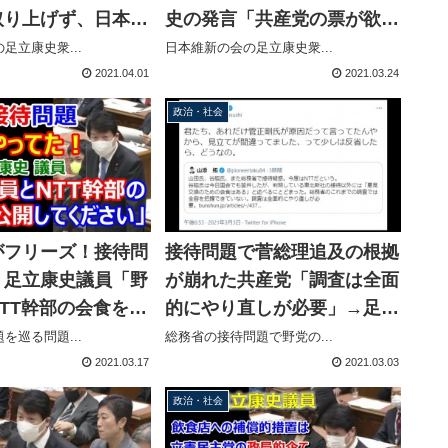
取り上げず、日本企
史の発言「共産党の票が欲し
たら潰しにかかる」
いから」→無事、国会議事録
足立康史衆...
日本維新の会の足立康史衆...
に掲載される
2021.04.01
2021.03.24
政治・社会
がフリーズ！接待問
接待問題で菅総理追及の根拠
・足立康史議員「野
が崩れた共産党「調査は全面
TT幹部の会食を公
的にやり直しが必要」→足立
ださい」
康史議員「あれだけ菅正剛氏
を巡る問題...
総務省の接待問題で野党の...
が原因て言ってたんやから、
2021.03.17
2021.03.03
間違ってましたって少しは反
政治・社会
省したら」