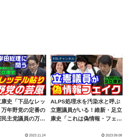
KSLチャンネル
立康史「下品なレッ
ALPS処理水を汚染水と呼ぶ
、万年野党の定番の
立憲議員がいる！維新・足立
憲民主党議員の万博
康史「これは偽情報・フェイ
を岸田総理に問う
クでは？」西村大臣「まった
くそのとおりです」
2023.11.24
2023.09.08