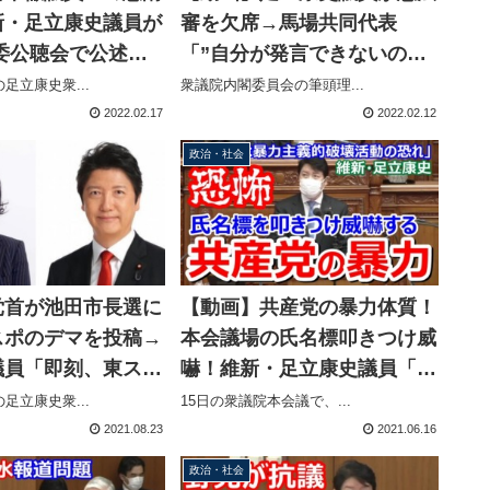
新・足立康史議員が
審を欠席→馬場共同代表
委公聴会で公述人
「”自分が発言できないのは
氏批判を問題視
国家的損失である”と豪語す
足立康史衆...
衆議院内閣委員会の筆頭理...
るなどいたって元気です」
2022.02.17
2022.02.12
政治・社会
党首が池田市長選に
【動画】共産党の暴力体質！
スポのデマを投稿→
本会議場の氏名標叩きつけ威
議員「即刻、東スポ
嚇！維新・足立康史議員「現
提訴する！」
在も暴力主義的破壊活動の恐
足立康史衆...
15日の衆議院本会議で、...
れがある」
2021.08.23
2021.06.16
政治・社会