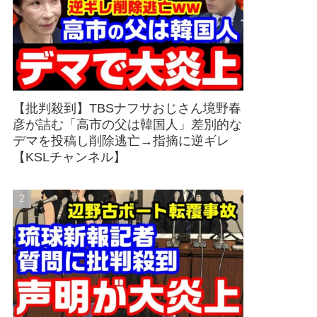
【批判殺到】TBSナフサおじさん境野春
彦が詰む「高市の父は韓国人」差別的な
デマを投稿し削除逃亡→指摘に逆ギレ
【KSLチャンネル】