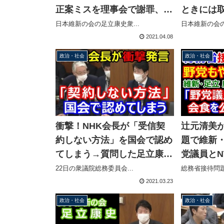
正案ミスを理事会で謝罪、隠
ときには
れずカメラの前で謝罪するべ
業になっ
日本維新の会の足立康史衆...
日本維新の会の
き」
2021.04.08
政治・社会
政治・社会
衝撃！NHK会長が「受信契
辻元清美
約しない方法」を国会で認め
題で維新
てしまう→質問した足立康史
党議員とN
議員「あの・・・ありがとう
開してく
22日の衆議院総務委員会...
総務省接待問題
ございます」
2021.03.23
政治・社会
政治・社会