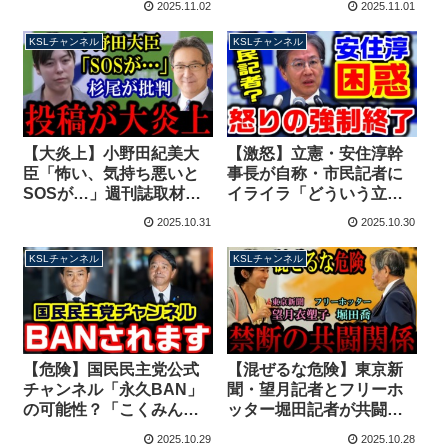
2025.11.02
2025.11.01
う下がれ」撃沈する
【KSLチャンネル】
【KSLチャンネル】
KSLチャンネル
KSLチャンネル
【大炎上】小野田紀美大
【激怒】立憲・安住淳幹
臣「怖い、気持ち悪いと
事長が自称・市民記者に
SOSが…」週刊誌取材に
イライラ「どういう立
抗議→杉尾秀哉が無神経
場？」→注意聞かず延々
2025.10.31
2025.10.30
な批判を展開し批判殺到
自説開陳→会見を強制終
【KSLチャンネル】
了【KSLチャンネル】
KSLチャンネル
KSLチャンネル
【危険】国民民主党公式
【混ぜるな危険】東京新
チャンネル「永久BAN」
聞・望月記者とフリーホ
の可能性？「こくみんク
ッター堀田記者が共闘？
ラブ」でのP報酬は規約違
伊藤詩織監督の映画”映像
2025.10.29
2025.10.28