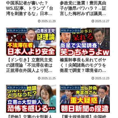
中国系記者が書いた？
参政党に激震！豊田真由
WSJ記事、トランプ「台
子が激昂パワハラ？→証
湾を刺激するな」日本政
言した梅村みずほ議員が
府が抗議「事実ではな
役職解任の処分、嘘を言
2025.11.29
2025.11.27
い」【KSLチャンネル】
っているのは誰か？
【KSLチャンネル】
KSLチャンネル
KSLチャンネル
【ドン引き】立憲民主党
榛葉幹事長も呆れてボヤ
の謎理論「不法滞在者は
く！尖閣諸島のモグラを
正規滞在外国人より犯罪
衛星で調査？環境省の答
率が低い、日本人の安全
弁に山田吉彦議員は失笑
2025.11.25
2025.11.23
安心を脅かさない」
「ヤギも見えない」
【KSLチャンネル】
【KSLチャンネル】
KSLチャンネル
KSLチャンネル
【恐怖】立憲の大型新人
【重大捏造疑惑】中国総