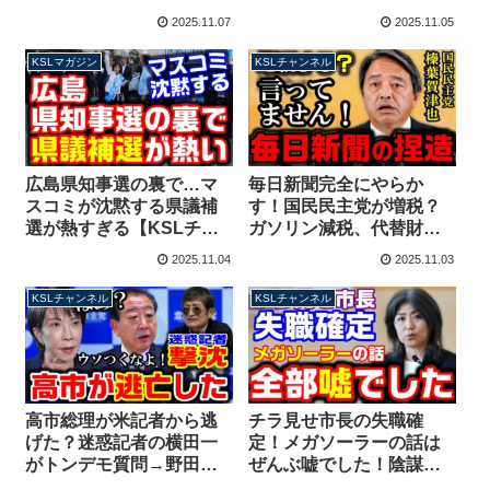
党の内情を暴露する
よ」しんぶん赤旗報道が
2025.11.07
2025.11.05
【KSLチャンネル】
発端の迷惑行為に警告
【KSLチャンネル】
KSLマガジン
KSLチャンネル
広島県知事選の裏で…マ
毎日新聞完全にやらか
スコミが沈黙する県議補
す！国民民主党が増税？
選が熱すぎる【KSLチャ
ガソリン減税、代替財源
ンネル】マガジン257号
は「自動車業界以外か
2025.11.04
2025.11.03
ら」榛葉幹事長の発言を
捏造か？【KSLチャンネ
KSLチャンネル
KSLチャンネル
ル】
高市総理が米記者から逃
チラ見せ市長の失職確
げた？迷惑記者の横田一
定！メガソーラーの話は
がトンデモ質問→野田代
ぜんぶ嘘でした！陰謀論
表にバッサリ斬られ「も
者を騙す手口を徹底解説