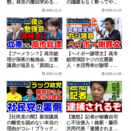
態」発言の撤回求めるも
の躊躇もなく斬ってや
一蹴されてしまう【KSL
る」中国駐大阪総領事が
2025.11.11
2025.11.10
チャンネル】
投稿、日本政府が抗議
【KSLチャンネル】
KSLチャンネル
KSLチャンネル
【ブーメラン？】高市総
【ヘイポー謝罪文】高市
理が深夜の勉強会、立憲
総理演説ヤジの立憲新
議員が追及も「原因は立
人・水沼秀幸が謝罪→余
憲」と批判殺到→真相
計な自慢話満載で再炎上
2025.11.09
2025.11.08
は？【KSLチャンネル】
してしまう【KSLチャン
ネル】
KSLチャンネル
KSLチャンネル
【社民党の闇】新垣議員
【激怒】記者が秘書自宅
の離党を認めない本当の
に不法侵入！維新・藤田
理由がコレ！ブラック政
共同代表「逮捕されます