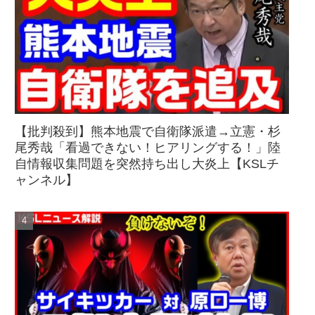
【批判殺到】熊本地震で自衛隊派遣→立憲・杉
尾秀哉「看過できない！ヒアリングする！」陸
自情報収集問題を突然持ち出し大炎上【KSLチ
ャンネル】