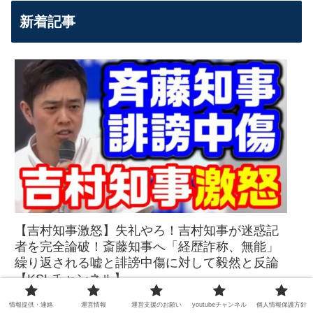
新着記事
【吉村知事激怒】失礼やろ！吉村知事が迷惑記
者を完全論破！斎藤知事へ「経歴詐称、無能」
繰り返される嘘と誹謗中傷に対して毅然と反論
【KSLチャンネル】
情報提供・連絡
運営情報
運営支援のお願い
youtubeチャンネル
個人情報保護方針