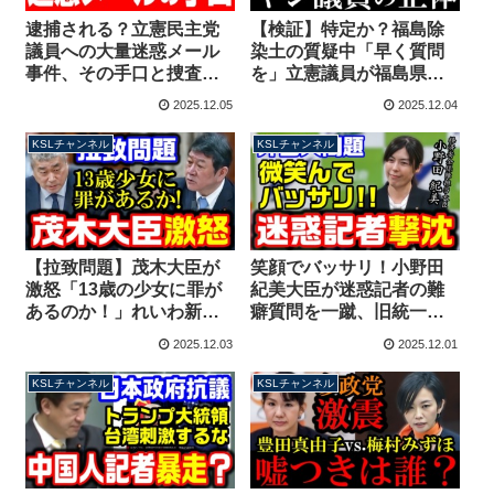
逮捕される？立憲民主党
【検証】特定か？福島除
議員への大量迷惑メール
染土の質疑中「早く質問
事件、その手口と捜査の
を」立憲議員が福島県民
課題【KSLチャンネル】
の前でヤジ、音声を比較
2025.12.05
2025.12.04
マガジン258号
してみると・・・【KSL
チャンネル】
KSLチャンネル
KSLチャンネル
【拉致問題】茂木大臣が
笑顔でバッサリ！小野田
激怒「13歳の少女に罪が
紀美大臣が迷惑記者の難
あるのか！」れいわ新選
癖質問を一蹴、旧統一教
組の朝鮮学校無償化要求
会は外国人問題？「所管
2025.12.03
2025.12.01
に反論【KSLチャンネ
外です」【KSLチャンネ
ル】
ル】
KSLチャンネル
KSLチャンネル