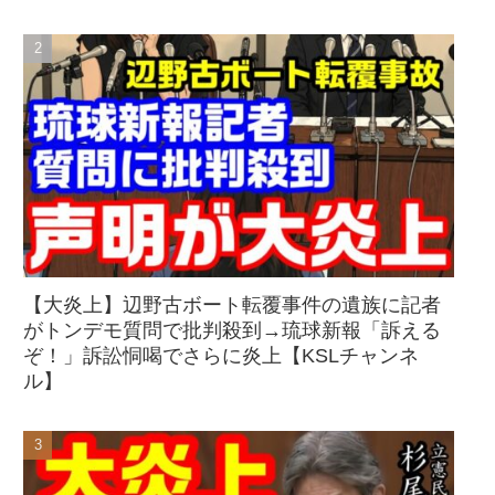
【大炎上】辺野古ボート転覆事件の遺族に記者
がトンデモ質問で批判殺到→琉球新報「訴える
ぞ！」訴訟恫喝でさらに炎上【KSLチャンネ
ル】