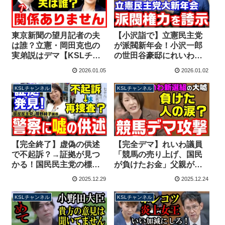
東京新聞の望月記者の夫
【小沢詣で】立憲民主党
は誰？立憲・岡田克也の
が派閥新年会！小沢一郎
実弟説はデマ【KSLチャ
の世田谷豪邸にれいわ議
ンネル】マガジン259号
員も集合 田中角栄にな
2026.01.05
2026.01.02
り損ねた男【KSLチャン
ネル】
KSLチャンネル
KSLチャンネル
【完全終了】虚偽の供述
【完全デマ】れいわ議員
で不起訴？→証拠が見つ
「競馬の売り上げ、国民
かる！国民民主党の標旗
が負けたお金」父親がギ
不正利用問題、岡野純子
ャンブル狂いで家庭崩
2025.12.29
2025.12.24
議員の辞職は不可避か？
壊、有馬記念と国に八つ
【KSLチャンネル】
当たり【KSLチャンネ
KSLチャンネル
KSLチャンネル
ル】