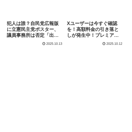
犯人は誰？自民党広報版
Xユーザーは今すぐ確認
に立憲民主党ポスター、
を！高額料金の引き落と
議員事務所は否定「出所
しが発生中！プレミアム
不明」なぜか被害者ムー
プラスが8万円に大幅値上
2025.10.13
2025.10.12
ブを始める【KSLチャン
げされていた【KSLチャ
ネル】
ンネル】