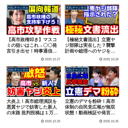
反、公選法と倫理問題も
無断使用”の問題を追及
【KSLチャンネル】
【KSLチャンネル】
KSLチャンネル
KSLチャンネル
【高市政権叩き】マスコ
【極秘文書流出】立憲ヤ
ミの狙いはこれ→〇〇発
ジ部隊は実在した？襲撃
言引き出せ！時事通信は
計画や総理へのヤジを指
大誤報、訂正もなく開き
示した過去！高市総理演
2025.10.27
2025.10.26
直り！NHKもBS朝日も酷
説妨害との関連性は？
い【KSLチャンネル】
【KSLチャンネル】
KSLチャンネル
KSLチャンネル
大炎上！高市総理演説を
立憲のデマを粉砕！高市
悪質ヤジで妨害した新人
体制の自民党広報が無双
の末路 批判投稿は１万件
状態！動画検証や発言文
超、削除逃亡を図るも再
字起こしで誤情報に対応
2025.10.25
2025.10.25
炎上【KSLチャンネル】
【KSLチャンネル】