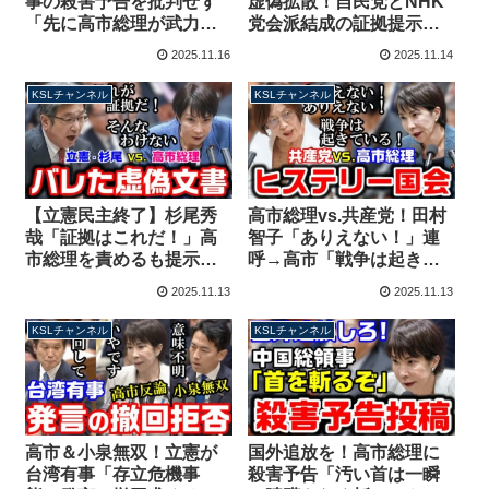
事の殺害予告を批判せず
虚偽拡散！自民党とNHK
「先に高市総理が武力行
党会派結成の証拠提示→
使発言、事態悪化したく
参議院が否定する別の資
2025.11.16
2025.11.14
なければ撤回を」【KSL
料だった【KSLチャンネ
チャンネル】
ル】
KSLチャンネル
KSLチャンネル
【立憲民主終了】杉尾秀
高市総理vs.共産党！田村
哉「証拠はこれだ！」高
智子「ありえない！」連
市総理を責めるも提示文
呼→高市「戦争は起きて
書に虚偽疑惑が浮上、
いる！」防衛予算の対
2025.11.13
2025.11.13
NHK党の斉藤健一郎も激
GDP比めぐり激しい舌戦
怒【KSLチャンネル】
【KSLチャンネル】
KSLチャンネル
KSLチャンネル
高市＆小泉無双！立憲が
国外追放を！高市総理に
台湾有事「存立危機事
殺害予告「汚い首は一瞬