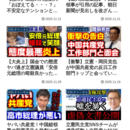
「おぼえてる・・・？」
領事が引用の記事、朝日
不安定なテンションと音
新聞が見出しを改ざん 岡
量がバグってホラー！ク
田克也議員の質問は大幅
2025.11.21
2025.11.21
ルド人問題で話題の人物
カットしてなかったこと
【KSLチャンネル】
に【KSLチャンネル】
KSLチャンネル
KSLチャンネル
【大炎上】国会での態度
【衝撃】立憲・岡田克也
ヤバ過ぎ立憲議員「安倍
が中国共産党の反日工作
元総理の暗殺良かった」
部門トップと会ってい
→ずっと笑顔で批判殺到
た！訪中で台湾有事に関
2025.11.20
2025.11.19
【KSLチャンネル】
して「けしからん」指導
される【KSLチャンネ
KSLチャンネル
KSLチャンネル
ル】
ヤバい共産党！中国総領
立憲民主党SNSチームが