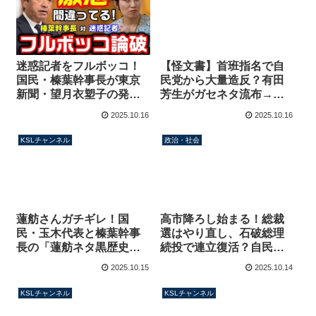
迷惑記者をフルボッコ！
【怪文書】首班指名で自
国民・榛葉幹事長が東京
民党から大量造反？有田
新聞・望月衣塑子の発言
芳生がガセネタ流布→名
に激怒「間違ったこと言
指しされた議員は否定、
2025.10.16
2025.10.16
うな！」【KSLチャンネ
有田以外から情報出てい
ル】
ない説【KSLチャンネ
KSLチャンネル
政治・社会
ル】
蓮舫さんガチギレ！国
高市降ろし始まる！総裁
民・玉木代表と榛葉幹事
選はやり直し、石破総理
長の「蓮舫ネタ黒歴史」
続投で連立復活？自民党
爆笑対談を批判→過去発
を裏切り公明党に泣きつ
2025.10.15
2025.10.14
言でブーメラン【KSLチ
いたヘタレ議員が判明
ャンネル】
【KSLチャンネル】
KSLチャンネル
KSLチャンネル