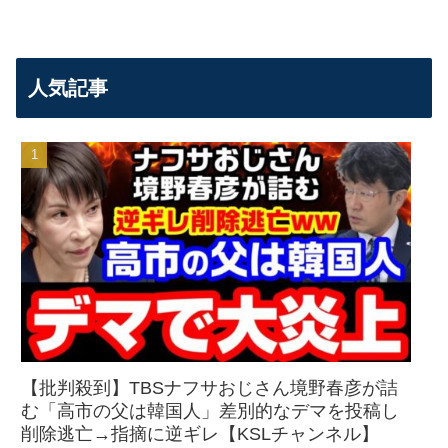
人気記事
【批判殺到】TBSナフサおじさん境野春彦が詰
む「高市の父は韓国人」差別的なデマを投稿し
削除逃亡→指摘に逆ギレ【KSLチャンネル】