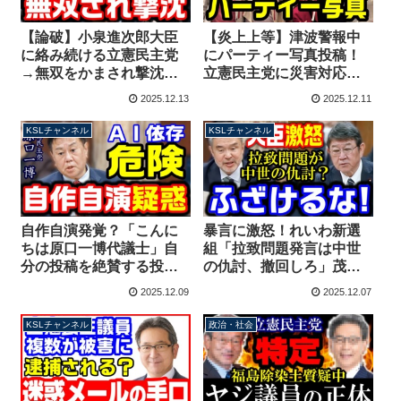
【論破】小泉進次郎大臣
【炎上上等】津波警報中
に絡み続ける立憲民主党
にパーティー写真投稿！
→無双をかまされ撃沈
立憲民主党に災害対応は
【KSLチャンネル】
無理？地震より自己アピ
2025.12.13
2025.12.11
ールの国会議員たち
【KSLチャンネル】
KSLチャンネル
KSLチャンネル
自作自演発覚？「こんに
暴言に激怒！れいわ新選
ちは原口一博代議士」自
組「拉致問題発言は中世
分の投稿を絶賛する投稿
の仇討、撤回しろ」茂木
が話題！危険なAI依存が
大臣「拉致を人道問題じ
2025.12.09
2025.12.07
原因か【KSLチャンネ
ゃないという方がおかし
ル】
い」【KSLチャンネル】
KSLチャンネル
政治・社会