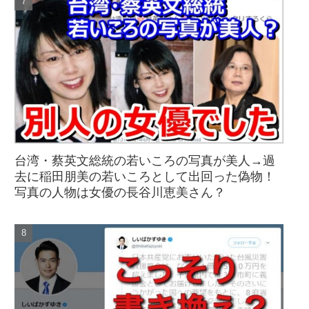
台湾・蔡英文総統の若いころの写真が美人→過
去に稲田朋美の若いころとして出回った偽物！
写真の人物は女優の長谷川恵美さん？