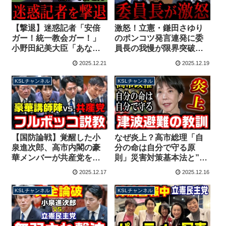
【撃退】迷惑記者「安倍
激怒！立憲・鎌田さゆり
ガー！統一教会ガー！」
のポンコツ発言連発に委
小野田紀美大臣「あなた
員長の我慢が限界突破！
の意見を言う場所ではな
もの凄い形相で説教が始
2025.12.21
2025.12.19
い」所管外の質問を一蹴
まる【KSLチャンネル】
【KSLチャンネル】
KSLチャンネル
KSLチャンネル
【国防論戦】覚醒した小
なぜ炎上？高市総理「自
泉進次郎、高市内閣の豪
分の命は自分で守る原
華メンバーが共産党をフ
則」災害対策基本法と”津
ルボッコにしてしまう
波てんでんこ”の教訓
2025.12.17
2025.12.16
【KSLチャンネル】
【KSLチャンネル】
KSLチャンネル
KSLチャンネル