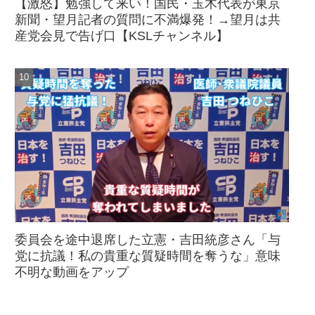
【激怒】勉強して来い！国民・玉木代表が東京
新聞・望月記者の質問に不満爆発！→望月は共
産党会見で告げ口【KSLチャンネル】
委員会を途中退席した立憲・吉田統彦さん「与
党に抗議！私の貴重な質疑時間を奪うな」意味
不明な動画をアップ