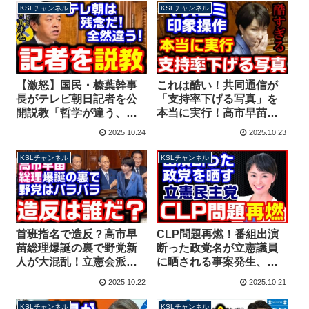
KSLチャンネル
KSLチャンネル
【激怒】国民・榛葉幹事
これは酷い！共同通信が
長がテレビ朝日記者を公
「支持率下げる写真」を
開説教「哲学が違う、残
本当に実行！高市早苗総
念だ」ガソリン暫定税率
理が笑った一瞬を切り取
2025.10.24
2025.10.23
廃止めぐる質問に不快感
り【KSLチャンネル】
露わ【KSLチャンネル】
KSLチャンネル
KSLチャンネル
首班指名で造反？高市早
CLP問題再燃！番組出演
苗総理爆誕の裏で野党新
断った政党名が立憲議員
人が大混乱！立憲会派も
に晒される事案発生、多
日本保守党も代表に投票
額の資金提供問題発覚後
2025.10.22
2025.10.21
せず【KSLチャンネル】
も関係絶たず【KSLチャ
ンネル】
KSLチャンネル
KSLチャンネル