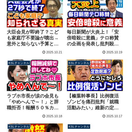
大臣会見が即終了？こど
毎日新聞が大炎上！「安
も家庭庁不要論が噴出→
倍暗殺に意義」テロ称賛
意外と知らない予算と大
の企画を発表し批判殺到
臣ポストの真実【KSLチ
→謝罪訂正も企画は継続
2025.10.21
2025.10.19
ャンネル】
【KSLチャンネル】
KSLチャンネル
KSLチャンネル
ラブホ市長が涙の会見も
【榛葉幹事長】比例復活
「やめへんで～！」と辞
ゾンビを痛烈批判「就職
職拒否！報酬５０％カッ
活動みたい」維新の定数
トで許しを請うも誰から
削減案に小野田紀美議員
2025.10.18
2025.10.17
も許されない事態に
も危惧「地方の声届かな
【KSLチャンネル】
い」【KSLチャンネル】
KSLチャンネル
KSLチャンネル