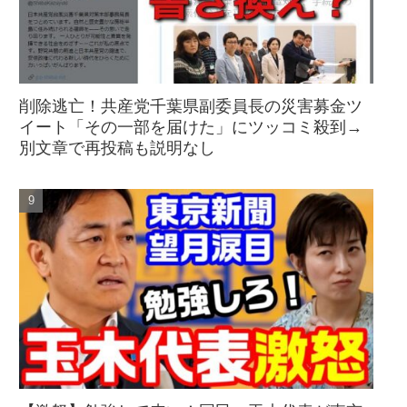
削除逃亡！共産党千葉県副委員長の災害募金ツ
イート「その一部を届けた」にツッコミ殺到→
別文章で再投稿も説明なし