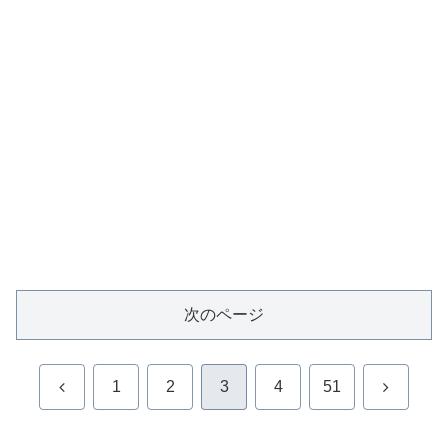
次のページ
前
次
1
2
3
4
51
へ
へ