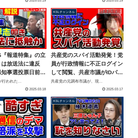
とが判明【KSLチャンネル】
2025.03.19
2025.03.19
KSLチャンネル
S『報道特集』の立
共産党のスパイ活動発覚！党
きは放送法に違反
員が行政情報に不正ログイン
県知事選投票日前日
して閲覧、共産市議がIDパス
林官房長官は事実上
を渡したことを認める【KSL
行われた...
共産党の元調布市議が、現...
KSLチャンネル】
チャンネル】
2025.03.18
2025.03.17
KSLチャンネル