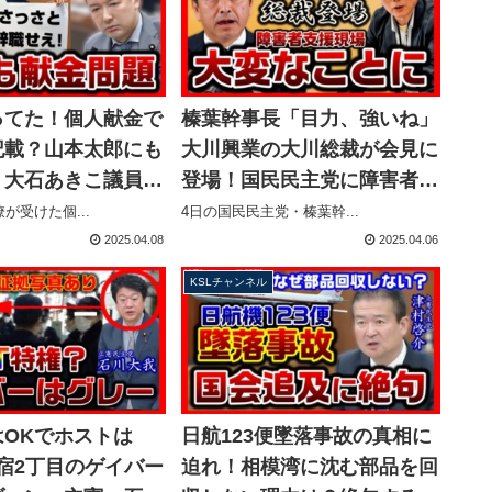
ってた！個人献金で
榛葉幹事長「目力、強いね」
記載？山本太郎にも
大川興業の大川総裁が会見に
、大石あきこ議員の
登場！国民民主党に障害者支
と自首せえ！辞職せ
援現場の窮状を本気の訴え
が受けた個...
4日の国民民主党・榛葉幹...
か?【KSLチャン
【KSLチャンネル】
2025.04.08
2025.04.06
KSLチャンネル
はOKでホストは
日航123便墜落事故の真相に
宿2丁目のゲイバー
迫れ！相模湾に沈む部品を回