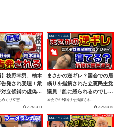
KSLチャンネル
画】枝野幸男、柚木
まさかの逆ギレ？国会での居
事告発され受理！衆
眠りを指摘された立憲民主党
で対立候補の虚偽情
議員「誰に怒られるのでしょ
？マスコミが報じな
うか？」開き直り投稿に批判
めぐり立憲...
国会での居眠りを指摘され...
容【KSLチャンネ
殺到【KSLチャンネル】
2025.04.11
2025.04.10
ン241号
KSLチャンネル