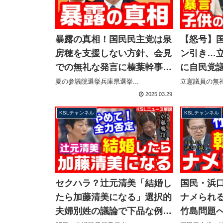
暴露の真相！国民民主党は泉
【怒号】
房穂を支援しない方針、会見
ン引き…
での無礼な発言に榛葉幹事長
に自民党
が不快感→対抗馬擁立へ
の瞬間！
夏の参議院選挙兵庫県選挙...
立憲議員の無礼
【KSLチャンネル】
する事態に
2025.03.29
ル】
KSLチャンネル
KSLチャンネル
セクハラ？辻元清美「結婚し
国民・浜
たら加藤清美になる」選択的
ナメられ
夫婦別姓の議論で下品な例
竹島問題