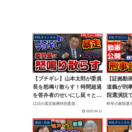
KSLチャンネル
KSLマガジン
【ブチギレ】山本太郎が委員
【証拠動
長を怒鳴り散らす！時間超過
道義が刑
を答弁者のせいにし延々と罵
院選演説
倒を続ける醜態【KSLチャン
報公表か
11日の震災復興特別委員...
昨年の衆院選を
ネル】
い衝撃の内
2025.04.11
ル】マガジ
政治・社会
KSLチャンネル