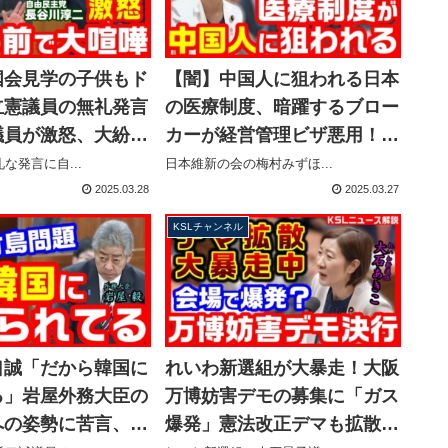
国会見学の子供もド
【闇】中国人に狙われる日本
立憲議員の無礼発言
の医療制度、暗躍するブロー
議員が激怒、大紛糾
カーが経営管理ビザ悪用！維
委員長が慌てて仲裁
新・梅村みずほ「ちょろい
な発言に自...
日本維新の会の梅村みずほ...
【KSLチャンネ
国・日本と思われる」【KSL
2025.03.28
2025.03.27
チャンネル】
KSLチャンネル
口誠「だから韓国に
れいわ新選組が大暴走！大阪
る」岩屋外務大臣の
万博妨害デモの募集に「ガス
への姿勢に苦言、竹
爆発」憲法改正デマも拡散