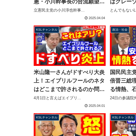
憲・小川幹事長の合流願望を
はグレー
一蹴してしまう【KSLチャン
大我が無
立憲民主党の小川淳也幹事...
とんでもないLG
ネル】
LGBT特
2025.04.04
ネル】
KSLチャンネル
政治・社会
米山隆一さんがドすべり大炎
国民民主
上！エイプリルフールのネタ
倍晋三総
はどこまで許されるのか問題
る情熱、
【KSLチャンネル】
ない」ト
4月1日と言えばエイプリ...
24日の参議院外
係にも言及
2025.04.01
ル】
KSLチャンネル
KSLチャンネル