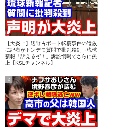
【大炎上】辺野古ボート転覆事件の遺族
に記者がトンデモ質問で批判殺到→琉球
新報「訴えるぞ！」訴訟恫喝でさらに炎
上【KSLチャンネル】