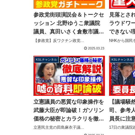
参政党街頭演説会＆トークセ
見落とさ
ッション 北野ゆうこ衆議院
ラウドワ
議員、真田いさく倉敷市議、
できない
ひろもりしほ岡山県国政改革
うのは別の
【参政党】反ワクチン政党...
NHKから国民を
委員【KSLチャンネル】
ャンネル】
2025.03.23
KSLチャンネル
KSLチャンネル
立憲議員の悪質な印象操作を
【議場騒
武藤大臣が即論破！ガソリン
司、参考
価格の秘密とカラクリを徹底
員長に注
解説、あの店舗だけ高いのな
罰動議レベ
立憲民主党の田島麻衣子議...
17日の衆議院政