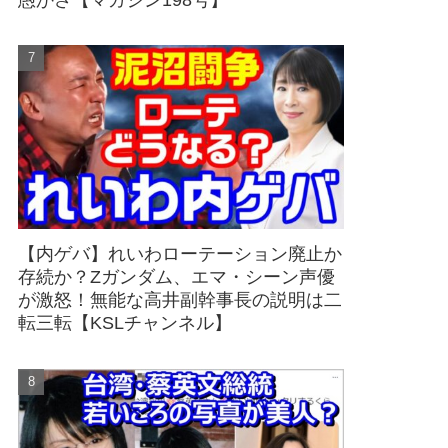
愚かさ【マガジン198号】
【内ゲバ】れいわローテーション廃止か
存続か？Zガンダム、エマ・シーン声優
が激怒！無能な高井副幹事長の説明は二
転三転【KSLチャンネル】