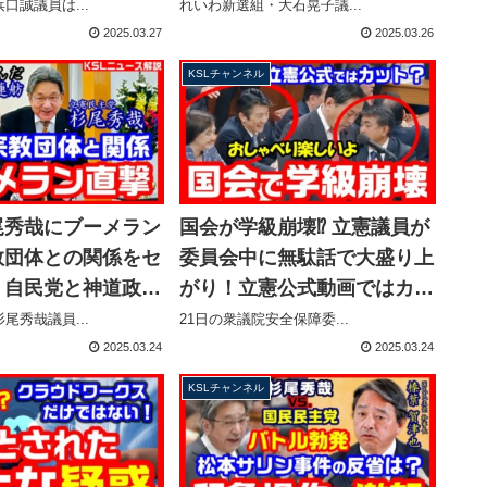
典出席と韓国への単
大石あきこ議員がやりたい放
口誠議員は...
れいわ新選組・大石晃子議...
る【KSLチャンネ
題【KSLチャンネル】
2025.03.27
2025.03.26
KSLチャンネル
尾秀哉にブーメラン
国会が学級崩壊⁉ 立憲議員が
教団体との関係をセ
委員会中に無駄話で大盛り上
、自民党と神道政治
がり！立憲公式動画ではカッ
係追及直後 蓮舫
ト？【KSLチャンネル】
尾秀哉議員...
21日の衆議院安全保障委...
いんだ」【KSLチ
2025.03.24
2025.03.24
】
KSLチャンネル