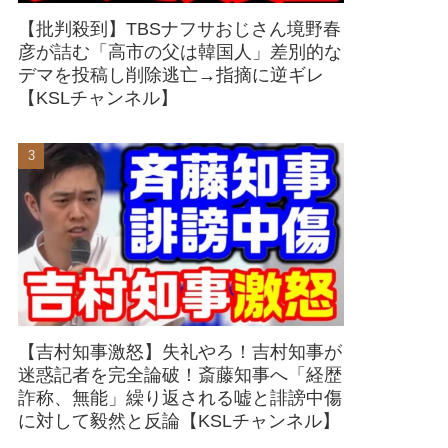
【批判殺到】TBSナフサおじさん境野春
彦が詰む「高市の父は韓国人」差別的な
デマを投稿し削除逃亡→指摘に逆ギレ
【KSLチャンネル】
【吉村知事激怒】失礼やろ！吉村知事が
迷惑記者を完全論破！斎藤知事へ「経歴
詐称、無能」繰り返される嘘と誹謗中傷
に対して毅然と反論【KSLチャンネル】