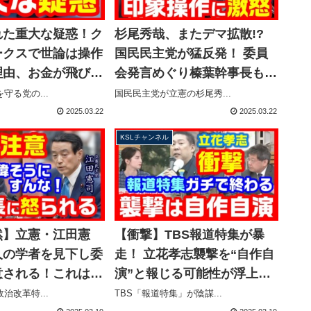
れた重大な疑惑！ク
杉尾秀哉、またデマ拡散!?
ークスで世論は操作
国民民主党が猛反発！ 委員
理由、お金が飛び交
会発言めぐり榛葉幹事長も激
場所か？【KSLチ
怒！松本サリン事件の反省は
守る党の...
国民民主党が立憲の杉尾秀...
マガジン240号
ないのか？【KSLチャンネ
2025.03.22
2025.03.22
ル】
KSLチャンネル
然】立憲・江田憲
【衝撃】TBS報道特集が暴
人の学者を見下し委
走！ 立花孝志襲撃を“自作自
意される！これは懲
演”と報じる可能性が浮上…
ル？【KSLチャン
陰謀論に取材を申し込んだこ
治改革特...
TBS「報道特集」が陰謀...