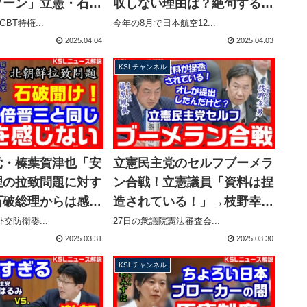
ゾーン」立憲・石川
収しない理由は？絶句する運
許可営業を擁護する
輸安全委員長 立憲・津村啓
BT特権...
今年の8月で日本航空12...
権発動【KSLチャン
介が国会で追及【KSLチャン
2025.04.04
2025.04.03
ネル】
KSLチャンネル
党・榛葉賀津也「安
立憲民主党のセルフブーメラ
理の拉致問題に対す
ン合戦！立憲議員「資料は捏
石破総理からは感じ
造されている！」→枝野幸男
ランプ大統領との関
「私の責任で提出したもので
交防衛委...
27日の衆議院憲法審査会...
【KSLチャンネ
す」【KSLチャンネル】
2025.03.31
2025.03.30
KSLチャンネル