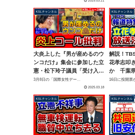
ぜ？【KSLチャンネル】
ネル】
2025.03.21
KSLチャンネル
KSLチャンネル
大炎上した『男が産めるのウ
解説！TB
ンコだけ』集会に参加した立
花孝志叩
憲・松下玲子議員「受け入れ
か 千葉
られない」コールを非難する
の放送も
3月8日の「国際女性デー...
16日に投開票が
声明を発表【KSLチャンネ
の容認？【
2025.03.18
ル】
KSLチャンネル
KSLチャンネル