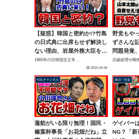
【疑惑】韓国と密約か!?竹島
野党もや
の日式典に出席もせず解決し
ずさんな
ない理由、岩屋外務大臣を島
問題発覚
根1区の亀井亜紀子が追及
「さっさ
1965年の日韓国交正常...
石破総理や閣僚
【KSLチャンネル】
え！」炸裂
2025.04.09
ネル】
KSLチャンネル
政治・社会
蓮舫がいる限り無理！国民・
ゲイバー
榛葉幹事長「お花畑だね」立
NG？「新