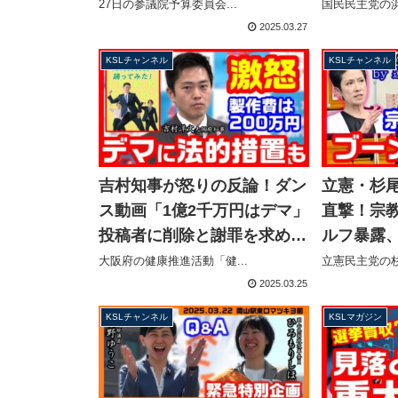
え、加藤勝信大臣は全力で拒
島の日式
27日の参議院予算委員会...
国民民主党の浜
否【KSLチャンネル】
独提訴求め
2025.03.27
ル】
KSLチャンネル
KSLチャンネル
吉村知事が怒りの反論！ダン
立憲・杉
ス動画「1億2千万円はデマ」
直撃！宗
投稿者に削除と謝罪を求め法
ルフ暴露
的措置も視野に【KSLチャン
連盟の関
大阪府の健康推進活動「健...
立憲民主党の杉
ネル】
「自分はい
2025.03.25
ャンネル
KSLチャンネル
KSLマガジン