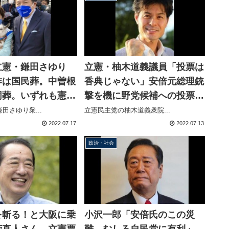
立憲・鎌田さゆり
立憲・柚木道義議員「投票は
作は国民葬。中曽根
香典じゃない」安倍元総理銃
同葬。いずれも憲法
撃を機に野党候補への投票呼
ている」吉田茂の国
び掛ける投稿
田さゆり衆...
立憲民主党の柚木道義衆院...
ったことに
2022.07.17
2022.07.13
政治・社会
を斬る！と大阪に乗
小沢一郎「安倍氏のこの災
菅直人さん、立憲票
難、むしろ自民党に有利」