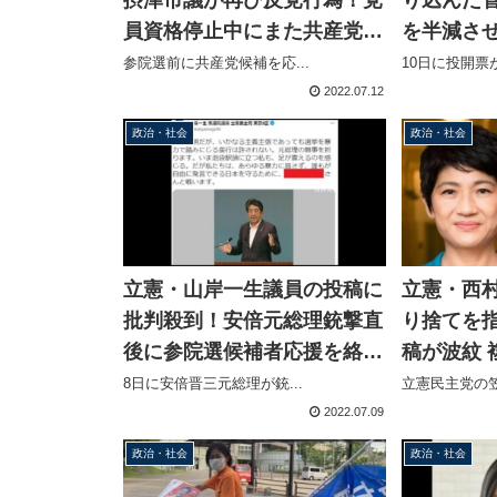
員資格停止中にまた共産党候
を半減さ
補を応援、府連はすでに把握
新の守護
参院選前に共産党候補を応...
10日に投開票が
して対応を協議中
2022.07.12
政治・社会
政治・社会
立憲・山岸一生議員の投稿に
立憲・西
批判殺到！安倍元総理銃撃直
り捨てを
後に参院選候補者応援を絡め
稿が波紋 
た投稿
戦する神
8日に安倍晋三元総理が銃...
立憲民主党の笠
込みの候
2022.07.09
政治・社会
政治・社会