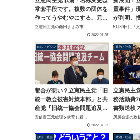
立憲民主党市議「名称変更は
新展開！
常套手段です。複数の団体を
置事件」
作ってうやむやにする。元は
が判明、
同じということ」旧統一教会
聴取へ
立憲民主党の藤田まさみ市...
5月30日に『文
を批判したつもりが民主党系
2022.07.25
の自己紹介に
KSLマガジン
政治・社会
都合が悪い？立憲民主党「旧
立憲民主
統一教会被害対策本部」と共
務活動費7
産党「旧統一協会問題追及チ
書類送検 
ーム」が野党合同ではない理
都連内で
安倍晋三元総理を銃撃し殺...
所属会派の政務
由【マガジン181号】
れていた
2022.07.22
政治・社会
政治・社会