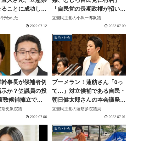
せることに成功し維
「自民党の長期政権が招いた
神と化す
事件、おごり高ぶり、勝手な
行われた...
立憲民主党の小沢一郎衆議...
ことをやった結果だ」
2022.07.12
2022.07.09
政治・社会
村幹事長が候補者切
ブーメラン！蓮舫さん「0っ
指示か？笠議員の投
て…」対立候補である自民・
複数候補擁立で苦
朝日健太郎さんの本会議発言
奈川選挙区、当選見
回数に言及→蓮舫さんもゼロ
浩史衆院議...
立憲民主党の蓮舫参院議員...
補だけ応援？
でした
2022.07.06
2022.07.01
政治・社会