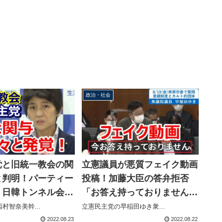
政治・社会
党と旧統一教会の関
立憲議員が悪質フェイク動画
と判明！パーティー
投稿！加藤大臣の答弁拒否
、日韓トンネル会合
「お答え持っておりません」
5年連続の祝電など
実際は→「質問通告をいただ
村智奈美幹...
立憲民主党の早稲田ゆき衆...
が関係
いてませんので」カットつな
2022.08.23
2022.08.22