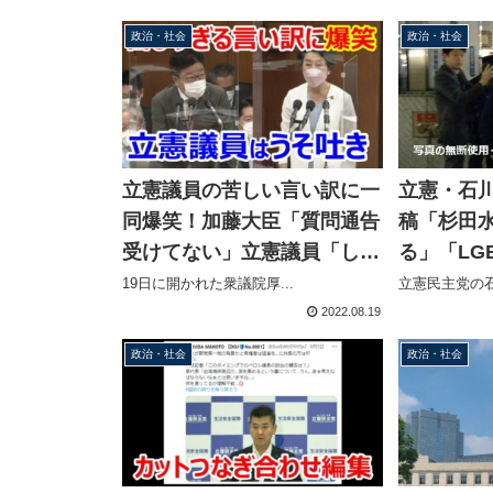
政治・社会
政治・社会
立憲議員の苦しい言い訳に一
立憲・石
同爆笑！加藤大臣「質問通告
稿「杉田
受けてない」立憲議員「して
る」「LG
ます。厚労政策全般とカルト
オレは国
19日に開かれた衆議院厚...
立憲民主党の石
について」
ただろう
2022.08.19
政治・社会
政治・社会