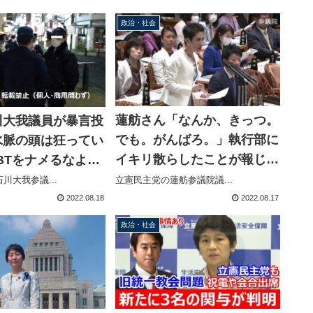
ぎ合わせ編集
政治・社会
蓮舫さん「なんか、きっつ。
川大我議員が暴言投
でも。がんばろ。」執行部に
水脈の頭は狂ってい
イキリ散らしたことが報じら
BTをナメるなよ」
れ意気消沈か？
会議員だぞ！ビビっ
立憲民主党の蓮舫参議院議...
川大我参議...
、でお馴染み
2022.08.18
2022.08.17
政治・社会