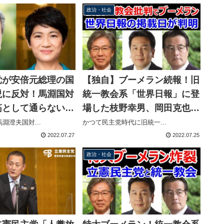
政治・社会
党が安倍元総理の国
【独自】ブーメラン続報！旧
説に反対！馬淵国対
統一教会系「世界日報」に登
筋として通らない」
場した枝野幸男、岡田克也、
事長が軌道修正「立
安住淳議員、それぞれの掲載
淵澄夫国対...
かつて民主党時代に旧統一...
を行うべき」
日が判明
2022.07.27
2022.07.25
政治・社会