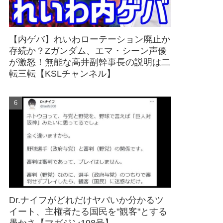
【内ゲバ】れいわローテーション廃止か
存続か？Zガンダム、エマ・シーン声優
が激怒！無能な高井副幹事長の説明は二
転三転【KSLチャンネル】
Dr.ナイフがどれだけヤバいか分かるツ
イート、主権者たる国民を"観客"とする