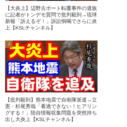
【大炎上】辺野古ボート転覆事件の遺族
に記者がトンデモ質問で批判殺到→琉球
新報「訴えるぞ！」訴訟恫喝でさらに炎
上【KSLチャンネル】
【批判殺到】熊本地震で自衛隊派遣→立
憲・杉尾秀哉「看過できない！ヒアリン
グする！」陸自情報収集問題を突然持ち
出し大炎上【KSLチャンネル】