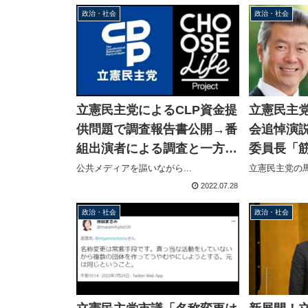
政治・社会
政治・社会
立憲民主党によるCLP資金提
立憲民主
供問題で調査報告書公開→番
会追悼演
組出演者による調査と一方的
委員長「
な言い分の羅列、新情報なく
→西村幹
公共メディアを謳いながら...
立憲民主党の馬
福山氏は自民党批判
民が演説
2022.07.28
政治・社会
政治・社会