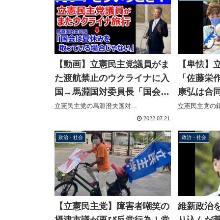
【動画】立憲民主党議員がま
【卑怯】
た渡航禁止のウクライナに入
「佐藤栄
国→馬淵国対委員長「国会は
康弘は合
夏休みを取っている場合じゃ
を遵守し
立憲民主党の馬淵澄夫国対...
立憲民主党の鎌
ない」ｷﾘｯ
葬を無か
2022.07.21
政治・社会
政治・社会
【立憲民主党】障害者嘲笑の
維新政治
摂津市議が再び反党行為！党
り込んだ