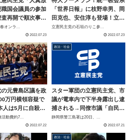
立憲民主党「人糞放
特大ブーメラン！統一教会系
現職国会議員の参加
「世界日報」に枝野幸男、岡
捜査再開で順次事情
田克也、安住淳も登場！立憲
民主党議員への抗議文で判明
春オンラ...
立憲民主党の石垣のりこ参...
2022.07.23
2022.07.23
政治・社会
党の元豊島区議を政
スター軍団の立憲民主党、市
00万円横領容疑で
議が電車内で下半身露出し逮
本人は5月に自殺、
捕される→同僚市議「自民党
の事件隠蔽も報じら
会派って表現が適切」批判の
活動費約7...
静岡県警三島署は20日、...
矛先を変えようとする
2022.07.22
2022.07.21
政治・社会