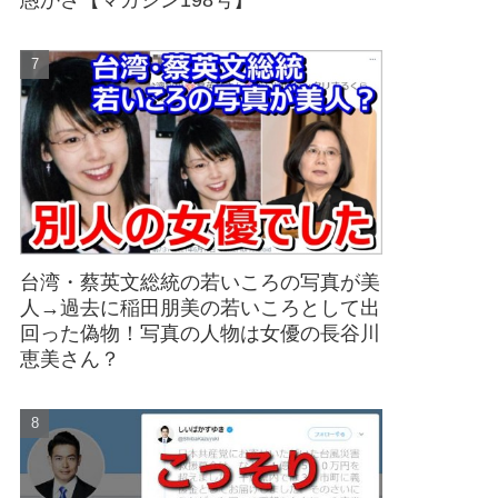
愚かさ【マガジン198号】
台湾・蔡英文総統の若いころの写真が美
人→過去に稲田朋美の若いころとして出
回った偽物！写真の人物は女優の長谷川
恵美さん？