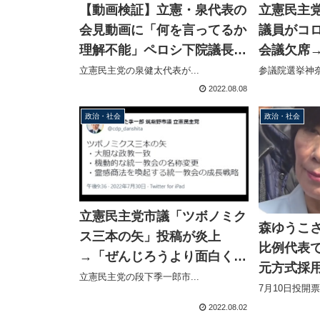
【動画検証】立憲・泉代表の
立憲民主
会見動画に「何を言ってるか
議員がコ
理解不能」ペロシ下院議長訪
会議欠席
台についてのコメントは悪質
念撮影に
立憲民主党の泉健太代表が...
参議院選挙神奈
な切取り編集
2022.08.08
政治・社会
政治・社会
立憲民主党市議「ツボノミク
森ゆうこ
ス三本の矢」投稿が炎上
比例代表で
→「ぜんじろうより面白くな
元方式採
い」と批判され片っ端からブ
立憲民主党の段下季一郎市...
に
7月10日投開票
ロック
2022.08.02