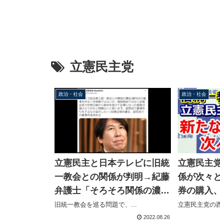
立憲民主党
政治・社会
政治・社会
立憲民主と日本テレビに旧統
立憲民主
一教会との関係が判明→紀藤
係が次々
弁護士「そろそろ関係の濃
券の購入
淡/線引きの基準を作るべき
に出席、
旧統一教会を巡る問題で、...
立憲民主党の西
時期」ダブスタに批判殺到
多数議員
2022.08.26