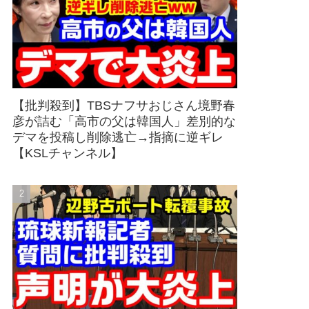
【批判殺到】TBSナフサおじさん境野春
彦が詰む「高市の父は韓国人」差別的な
デマを投稿し削除逃亡→指摘に逆ギレ
【KSLチャンネル】