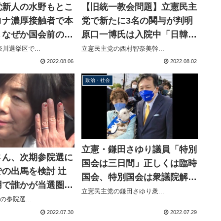
党新人の水野もとこ
【旧統一教会問題】立憲民主
ロナ濃厚接触者で本
党で新たに3名の関与が判明
→なぜか国会前の記
原口一博氏は入院中「日韓ト
現れ取材を受ける
ンネルフォーラム」にスタッ
川選挙区で...
立憲民主党の西村智奈美幹...
フが誤って代理出席
2022.08.06
2022.08.02
政治・社会
立憲・鎌田さゆり議員「特別
さん、次期参院選に
国会は三日間」正しくは臨時
の出馬を検討 辻
国会、特別国会は衆議院解散
用で誰かが当選圏外
総選挙後に召集
立憲民主党の鎌田さゆり衆...
の参院選...
2022.07.30
2022.07.29