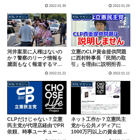
がまだある！代表の「現
ント擁立の愚かさ【マガ
2022.01.30
2022.01.29
執行部」発言にカギ【マ
ジン155号】
ガジン156号】
KSLマガジン
KSLマガジン
河井案里に人権はないの
立憲のCLP資金提供問題
か？警察のリーク情報を
に西村幹事長「民間の取
臆面もなく報道するマス
引」を理由に説明拒否！
コミ、煽るまとめサイト
福山前幹事長の処分もな
2022.01.22
2022.01.12
の愚行【マガジン154号】
し！番組は見てないけど
問題なし！【マガジン153
KSLマガジン
KSLマガジン
号】
CLPだけじゃない？立憲
ネット工作か？立憲民主
民主党が代理店経由でPR
党から公共メディアに
依頼、時事ユーチューバ
1000万円以上の資金提
ーたかまつなな氏に断ら
供、指摘されていた大手