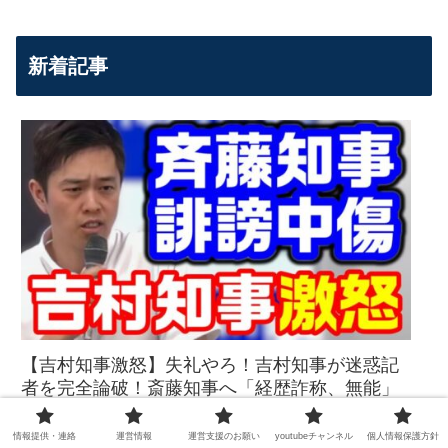
新着記事
【吉村知事激怒】失礼やろ！吉村知事が迷惑記
者を完全論破！斎藤知事へ「経歴詐称、無能」
繰り返される嘘と誹謗中傷に対して毅然と反論
【KSLチャンネル】
情報提供・連絡
運営情報
運営支援のお願い
youtubeチャンネル
個人情報保護方針