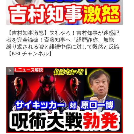
【吉村知事激怒】失礼やろ！吉村知事が迷惑記
者を完全論破！斎藤知事へ「経歴詐称、無能」
繰り返される嘘と誹謗中傷に対して毅然と反論
【KSLチャンネル】