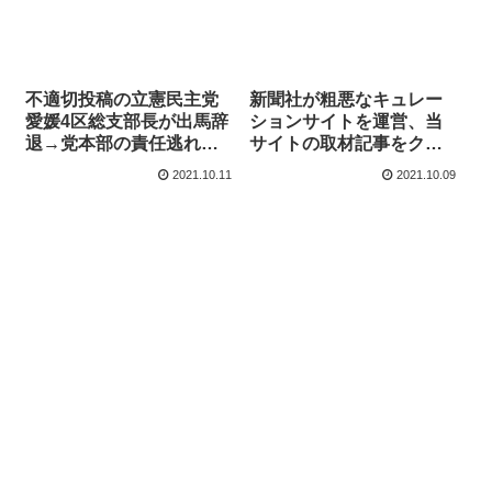
不適切投稿の立憲民主党
新聞社が粗悪なキュレー
愛媛4区総支部長が出馬辞
ションサイトを運営、当
退→党本部の責任逃れが
サイトの取材記事をクレ
酷い【マガジン134号】
ジット無しに利用【マガ
2021.10.11
2021.10.09
ジン133号】