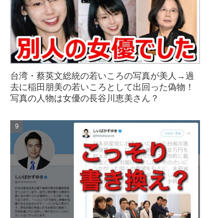
台湾・蔡英文総統の若いころの写真が美人→過
去に稲田朋美の若いころとして出回った偽物！
写真の人物は女優の長谷川恵美さん？