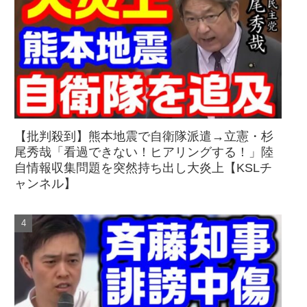
【批判殺到】熊本地震で自衛隊派遣→立憲・杉
尾秀哉「看過できない！ヒアリングする！」陸
自情報収集問題を突然持ち出し大炎上【KSLチ
ャンネル】