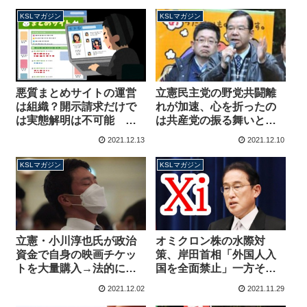
KSLマガジン
KSLマガジン
悪質まとめサイトの運営
立憲民主党の野党共闘離
は組織？開示請求だけで
れが加速、心を折ったの
は実態解明は不可能 フ
は共産党の振る舞いと落
ロントのチンピラから送
選議員の惨状【マガジン
2021.12.13
2021.12.10
られてきた哀れなメール
145号】
【マガジン146号】
KSLマガジン
KSLマガジン
立憲・小川淳也氏が政治
オミクロン株の水際対
資金で自身の映画チケッ
策、岸田首相「外国人入
トを大量購入→法的に問
国を全面禁止」一方その
題無くても倫理的には問
ころツイ民は「WHOガ
2021.12.02
2021.11.29
題あり？【マガジン144
ー！」新変異株名称めぐ