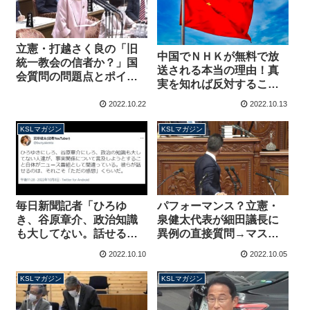
立憲・打越さく良の「旧
中国でＮＨＫが無料で放
統一教会の信者か？」国
送される本当の理由！真
会質問の問題点とポイン
実を知れば反対すること
ト 詭弁を弄しても憲法
が恥ずかしくなる【マガ
違反の誹りは免れず【マ
2022.10.22
2022.10.13
ジン192号】
ガジン193号】
KSLマガジン
KSLマガジン
毎日新聞記者「ひろゆ
パフォーマンス？立憲・
き、谷原章介、政治知識
泉健太代表が細田議長に
も大してない。話せるの
異例の直接質問→マスコ
はただの感想くらいだ」
ミに内容を事前リーク、
2022.10.10
2022.10.05
傲慢投稿で炎上した理由
速報記事にしてもらう
【マガジン191号】
【マガジン190号】
KSLマガジン
KSLマガジン