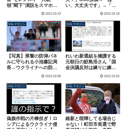
領”閣下”演説をスマホ撮
い、大丈夫です」→「あ
影する無礼な議員達、議
あそうですか、じゃあ寝
2022.03.23
2022.03.18
長からの禁止御達しも無
ます」とはならんだろう
視【マガジン164号】
【マガジン163号】
KSLマガジン
KSLマガジン
【写真】県警の防弾パネ
れいわ新選組を擁護する
ルに守られる小池書記局
元朝日の鮫島浩さん「国
長→ウクライナへの防弾
会決議反対は練りに練っ
チョッキ提供には「武器
た戦略」根本的に仕組み
2022.03.08
2022.03.02
だ」と反対する共産党
を理解していない模様
【マガジン162号】
【マガジン161号】
KSLマガジン
KSLマガジン
偽旗作戦の片棒担ぎ！ロ
維新と喧嘩してる場合じ
シアによるウクライナ侵
ゃない！町田市長選で野