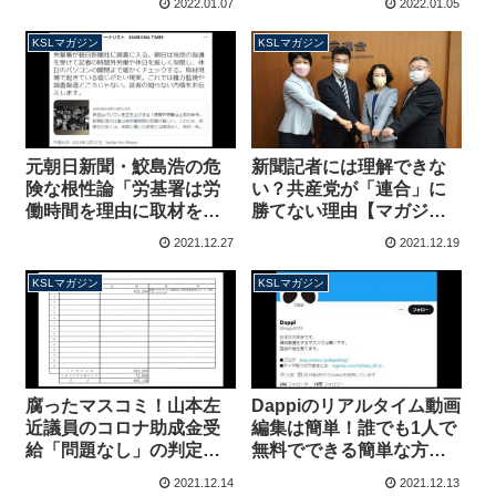
2022.01.07
2022.01.05
れていた「予算はかなり
広告代理店経由の資金を
の金額でした」【マガジ
解明せよ【マガジン151
KSLマガジン
KSLマガジン
ン152号】
号】
元朝日新聞・鮫島浩の危
新聞記者には理解できな
険な根性論「労基署は労
い？共産党が「連合」に
働時間を理由に取材を妨
勝てない理由【マガジン
害することも可能」電通
149号】
2021.12.27
2021.12.19
の過労自殺に学ばないマ
スコミ【マガジン150号】
KSLマガジン
KSLマガジン
腐ったマスコミ！山本左
Dappiのリアルタイム動画
近議員のコロナ助成金受
編集は簡単！誰でも1人で
給「問題なし」の判定か
無料でできる簡単な方
ら「問題あり」に変更し
法、マスコミさんも読ん
2021.12.14
2021.12.13
て叩く【マガジン148号】
でね【マガジン147号】