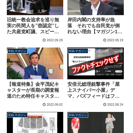
旧統一教会追求を巡り無
岸田内閣の支持率が急
実の民間人を”壺認定”し
落 それでも自民党が倒
た共産党町議、スピード
れない理由【マガジン188
辞職の真相【189号】
号】
2022.09.29
2022.09.19
KSLマガジン
KSLマガジン
【報道特集】金平茂紀キ
安倍元総理銃撃事件「屋
ャスターが長期の調査報
上スナイパー小屋」デ
道のため特任キャスター
マ、バズフィードはファ
に→なぜか左派界隈から
クトチェックをしていな
2022.09.02
2022.08.24
反対運動が起こる【マガ
かった【マガジン185号】
ジン186号】
KSLマガジン
KSLマガジン