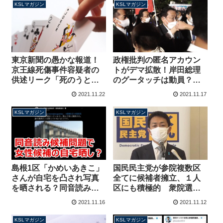
号】
り不毛な議論を展開中
KSLマガジン
KSLマガジン
【マガジン143号】
東京新聞の愚かな報道！
政権批判の匿名アカウン
京王線死傷事件容疑者の
トがデマ拡散！岸田総理
供述リーク「死のうと思
のグータッチは動員？
ったが死にきれず」ジョ
「グータッチ準備し
2021.11.22
2021.11.17
ーカーからの危険なメッ
て！」の声は誰なのか？
セージ【マガジン142号】
【マガジン141号】
KSLマガジン
KSLマガジン
島根1区「かめいあきこ」
国民民主党が参院複数区
さんが自宅を凸され写真
全てに候補者擁立、１人
を晒される？同音読み候
区にも積極的 衆院選で
補への疑惑追及は野党第
野党共闘限界「１対１で
2021.11.16
2021.11.12
一党による人権侵害【マ
勝てる構図は崩れた」
ガジン140号】
【マガジン139号】
KSLマガジン
KSLマガジン