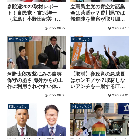
参院選2022取材レポー
立憲民主党の青空対話集
ト！自民党・宮沢洋一
会は茶番か？香川県では
（広島）小野田紀美（岡
報道陣を警察が取り囲み
山）公示日の状況【マガ
規制、小川淳也氏や予定
2022.06.29
2022.06.17
ジン176号】
候補への取材も不可【マ
ガジン175号】
KSLマガジン
KSLマガジン
河野太郎攻撃にみる自称
【取材】参政党の急成長
保守の脆さ 海外からの工
はホンモノか？取材しな
作に利用されやすい体質
いアンチを一蹴する圧倒
と無自覚な加担【マガジ
的な聴衆の数と熱狂、議
2022.06.08
2022.06.01
ン174号】
席予測も狂わす勢い【マ
ガジン173号】
KSLマガジン
KSLマガジン