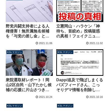
野党共闘支持者による人
立憲岡山・ハラケン「神
権侵害！無所属無名候補
待ち、首絞め」投稿疑惑
を「与党の差し金」と叩
の真相！フェイクニュー
き陰謀論を吹っかける 按
スへの対応【マガジン137
2021.11.06
2021.11.02
分票への誤解も【マガジ
号】
ン138号】
KSLマガジン
KSLマガジン
衆院選取材レポート！岡
Dappi追及で飛ばしまくる
山2区自民・山下たかし候
バズフィードさん、こっ
補の応援に片山さつき
そりデマ情報を削除した
氏、三原じゅん子氏ら
だけでなく「恥ずかしい
2021.10.24
2021.10.16
続々 複雑に絡む中国ブロ
ミス」も発覚【マガジン
ックの争い【マガジン136
135号】
KSLマガジン
KSLマガジン
号】