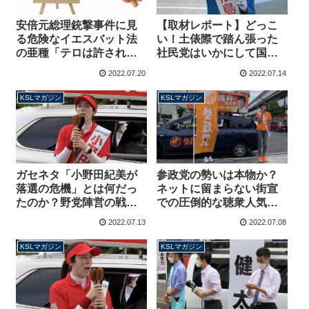
安倍元総理銃撃事件に見
【取材レポート】どっこ
る危険なイエスバット法
い！土俵際で踏ん張った
の亜種「テロは許されな
社民党はいかにして国政
いが統一教会が・・・」
政党として生き残ったの
2022.07.20
2022.07.14
結局テロは批判しない人
か？【マガジン179号】
たち【マガジン180号】
KSLマガジン
KSLマガジン
ガセネタ「小野田紀美が
参政党の勢いは本物か？
落選の危機」とは何だっ
ネットに留まらない街宣
たのか？野党陣営の戦略
での圧倒的な聴衆人気、
をアシストした自称保守
一般有権者の反応も上々
2022.07.13
2022.07.08
の愚行【マガジン178号】
ではあるが・・・【マガ
ジン177号】
KSLマガジン
KSLマガジン