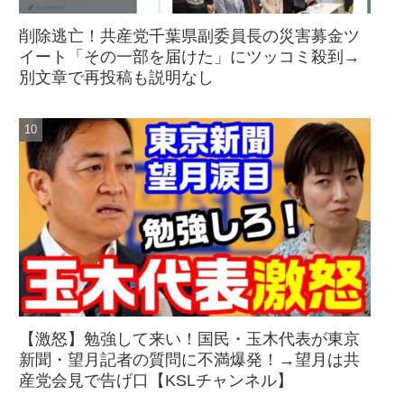
削除逃亡！共産党千葉県副委員長の災害募金ツ
イート「その一部を届けた」にツッコミ殺到→
別文章で再投稿も説明なし
【激怒】勉強して来い！国民・玉木代表が東京
新聞・望月記者の質問に不満爆発！→望月は共
産党会見で告げ口【KSLチャンネル】