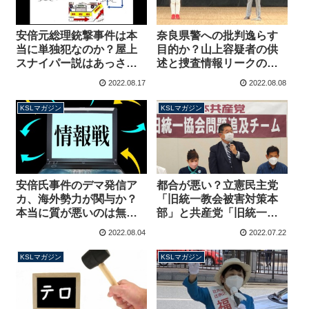
安倍元総理銃撃事件は本
奈良県警への批判逸らす
当に単独犯なのか？屋上
目的か？山上容疑者の供
スナイパー説はあっさり
述と捜査情報リークの不
否定されたが・・・警察
審点、岡山での行動で浮
2022.08.17
2022.08.08
の不可解な対応は何を意
かび上がる警察の失態
味するのか【マガジン184
【マガジン183号】
KSLマガジン
KSLマガジン
号】
安倍氏事件のデマ発信ア
都合が悪い？立憲民主党
カ、海外勢力が関与か？
「旧統一教会被害対策本
本当に質が悪いのは無自
部」と共産党「旧統一協
覚に操らえる自称保守
会問題追及チーム」が野
2022.08.04
2022.07.22
【マガジン182号】
党合同ではない理由【マ
ガジン181号】
KSLマガジン
KSLマガジン