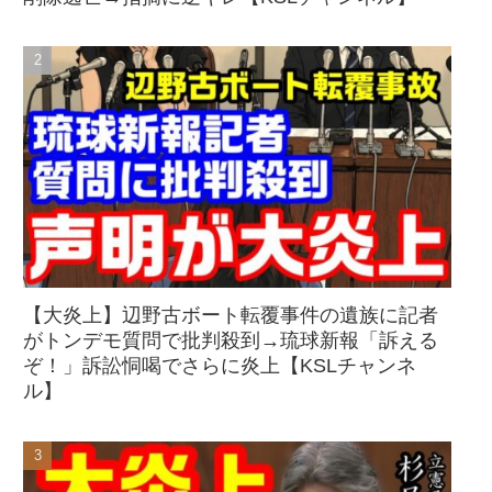
【大炎上】辺野古ボート転覆事件の遺族に記者
がトンデモ質問で批判殺到→琉球新報「訴える
ぞ！」訴訟恫喝でさらに炎上【KSLチャンネ
ル】