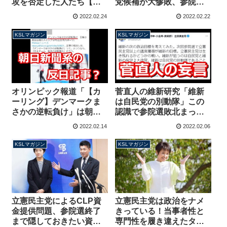
攻を否定した人たち【マ
党候補が大惨敗、参院選
ガジン160号】
に向けて根本的なてこ入
2022.02.24
2022.02.22
れが必要【マガジン159
号】
KSLマガジン
KSLマガジン
オリンピック報道「【カ
菅直人の維新研究「維新
ーリング】デンマークま
は自民党の別動隊」この
さかの逆転負け」は朝日
認識で参院選敗北まっし
新聞系の反日報道なの
ぐら【マガジン157号】
2022.02.14
2022.02.06
か？【マガジン158号】
KSLマガジン
KSLマガジン
立憲民主党によるCLP資
立憲民主党は政治をナメ
金提供問題、参院選終了
きっている！当事者性と
まで隠しておきたい資金
専門性を履き違えたタレ