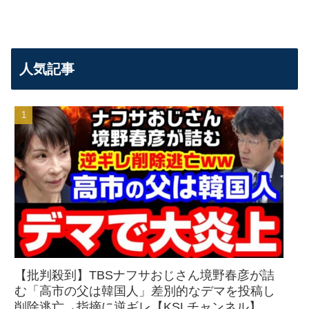
人気記事
【批判殺到】TBSナフサおじさん境野春彦が詰
む「高市の父は韓国人」差別的なデマを投稿し
削除逃亡→指摘に逆ギレ【KSLチャンネル】