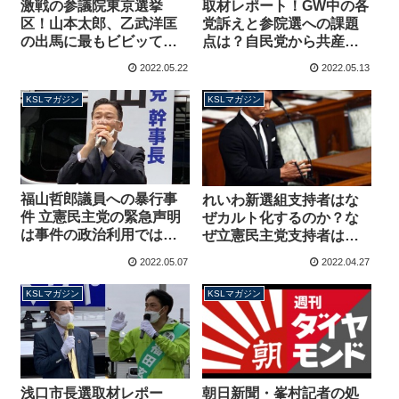
激戦の参議院東京選挙
取材レポート！GW中の各
区！山本太郎、乙武洋匡
党訴えと参院選への課題
の出馬に最もビビッてい
点は？自民党から共産党
るのは〇〇党の〇〇〇〇
まで7カ所＋1カ所トラブ
2022.05.22
2022.05.13
さんです【マガジン172
ル発生の演説巡り【マガ
号】
ジン171号】
KSLマガジン
KSLマガジン
福山哲郎議員への暴行事
れいわ新選組支持者はな
件 立憲民主党の緊急声明
ぜカルト化するのか？な
は事件の政治利用ではな
ぜ立憲民主党支持者は山
いのか？【マガジン170
本太郎を嫌うのか？【マ
2022.05.07
2022.04.27
号】
ガジン169号】
KSLマガジン
KSLマガジン
浅口市長選取材レポー
朝日新聞・峯村記者の処