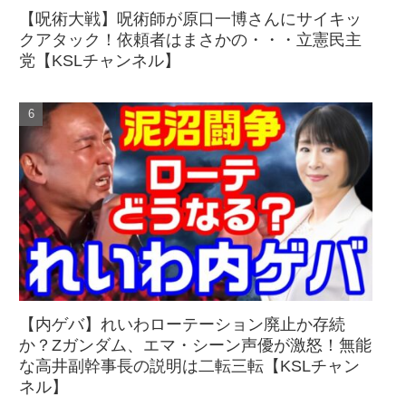
【呪術大戦】呪術師が原口一博さんにサイキッ
クアタック！依頼者はまさかの・・・立憲民主
党【KSLチャンネル】
【内ゲバ】れいわローテーション廃止か存続
か？Zガンダム、エマ・シーン声優が激怒！無能
な高井副幹事長の説明は二転三転【KSLチャン
ネル】