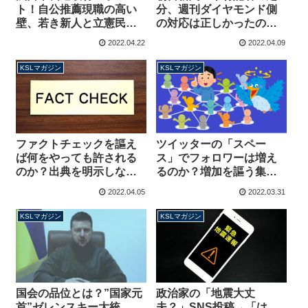
ト！自公推薦現職の高い
分、週刊ダイヤモンド側
壁、若き新人と立憲民主
の対応は正しかったの
党の微妙な関係が・・・
か？なぜペンで戦わない
2022.04.22
2022.04.09
【マガジン168号】
のか？【マガジン167号】
KSLマガジン
KSLマガジン
ファクトチェックを謳え
ツイッターの「スペー
ば何をやっても許される
ス」でフォロワーは増え
のか？出典を明示しない
るのか？増加を謳う集団
悪癖と政治的偏りを改善
の正体と目的は何か？
2022.04.05
2022.03.31
せよ【マガジン166号】
【マガジン165号】
KSLマガジン
KSLマガジン
国会の品位とは？”国家元
政治家の「地震大丈
首”ゼレンスキー大統
夫？」SNS投稿→「は